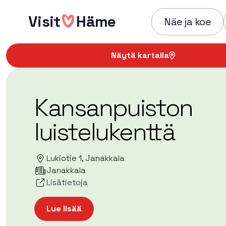
Hyppää
Visit
Häme
sisältöön
Näe ja koe
Näytä kartalla
Kansanpuiston
luistelukenttä
Lukiotie 1, Janakkala
Janakkala
Lisätietoja
Lue lisää