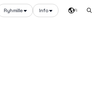
Ryhmille
Info
Fi
Haku