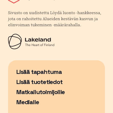
Sivusto on uudistettu Löydä luonto -hankkeessa,
jota on rahoitettu Alueiden kestävän kasvun ja
elinvoiman tukeminen -määrärahalla.
Lisää tapahtuma
Sivu avautuu uudessa ikkunassa
Lisää tuotetiedot
Matkailutoimijoille
Medialle