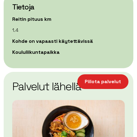
Tietoja
Reitin pituus km
1.4
Kohde on vapaasti käytettävissä
Koululiikuntapaikka
| ©
Leaflet
OpenStreetMap
+
Piilota palvelut
Palvelut lähellä
−