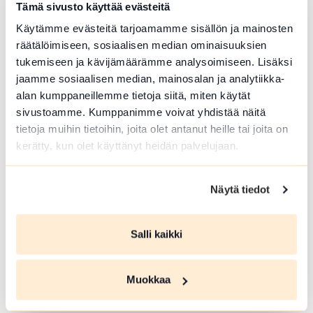
Tämä sivusto käyttää evästeitä
assa. Polttopuita on nuotiopaikan lähellä. Retk
eilijän kannattaa varautua ottamalla pieni mää
Käytämme evästeitä tarjoamamme sisällön ja mainosten
rä omaa polttopuuta mukaan retkelle.
räätälöimiseen, sosiaalisen median ominaisuuksien
tukemiseen ja kävijämäärämme analysoimiseen. Lisäksi
Lue lisää luontokohteesta Hietasalon nuotiopaikka I
jaamme sosiaalisen median, mainosalan ja analytiikka-
array(0) { }
alan kumppaneillemme tietoja siitä, miten käytät
sivustoamme. Kumppanimme voivat yhdistää näitä
tietoja muihin tietoihin, joita olet antanut heille tai joita on
kerätty, kun olet käyttänyt heidän palvelujaan.
Näytä tiedot
Salli kaikki
ULKOKUNTOILUPAIKKA
Muokkaa
Sairion ulkokuntosali