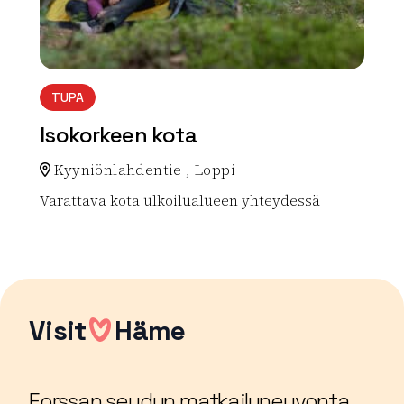
TUPA
Isokorkeen kota
Kyyniönlahdentie , Loppi
Varattava kota ulkoilualueen yhteydessä
Lue lisää luontokohteesta Isokorkeen kota
Visit
Häme
Forssan seudun matkailuneuvonta