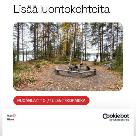
Lisää luontokohteita
array(0) { }
RUOANLAITTO-/TULENTEKOPAIKKA
Hietasalon nuotiopaikka I
Hietasalo , Hämeenlinna
Nuotiokehä suojaisalla paikalla rannan tuntum