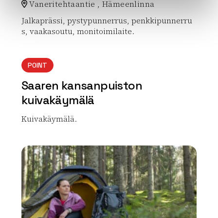
Vaneritehtaantie , Hämeenlinna
Jalkaprässi, pystypunnerrus, penkkipunnerru
s, vaakasoutu, monitoimilaite.
Lue lisää luontokohteesta Sairion ulkokuntosali
POINT
Saaren kansanpuiston
kuivakäymälä
Kuivakäymälä.
Lue lisää luontokohteesta Saaren kansanpuiston ku
array(0) { }