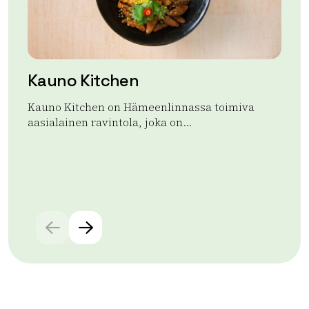
Kauno Kitchen
A
Kauno Kitchen on Hämeenlinnassa toimiva
Ap
aasialainen ravintola, joka on...
ran
aja
Lue lisää tuotteesta Kauno Kitchen
Lue