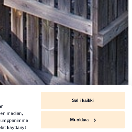
Salli kaikki
an
sen median,
Muokkaa
. Kumppanimme
olet käyttänyt