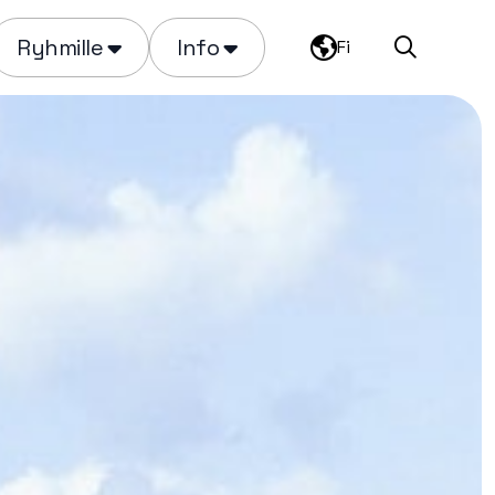
Ryhmille
Info
Fi
Haku