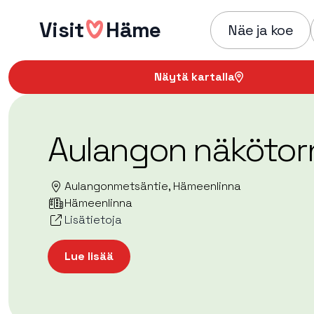
Hyppää
Visit
Häme
sisältöön
Näe ja koe
Näytä kartalla
Aulangon näkötor
Aulangonmetsäntie, Hämeenlinna
Hämeenlinna
Lisätietoja
Lue lisää