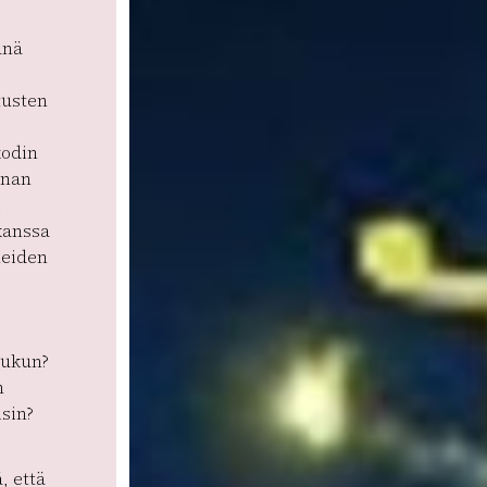
änä
tusten
kodin
enan
i
 kanssa
neiden
oukun?
n
isin?
, että