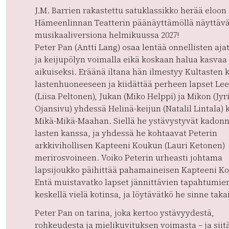
J.M. Barrien rakastettu satuklassikko herää eloon
Hämeenlinnan Teatterin päänäyttämöllä näyttäv
musikaaliversiona helmikuussa 2027!
Peter Pan (Antti Lang) osaa lentää onnellisten aja
ja keijupölyn voimalla eikä koskaan halua kasvaa
aikuiseksi. Eräänä iltana hän ilmestyy Kultasten 
lastenhuoneeseen ja kiidättää perheen lapset Le
(Liisa Peltonen), Jukan (Miko Helppi) ja Mikon (Jyr
Ojansivu) yhdessä Helinä-keijun (Natalil Lintala)
Mikä-Mikä-Maahan. Siellä he ystävystyvät kadon
lasten kanssa, ja yhdessä he kohtaavat Peterin
arkkivihollisen Kapteeni Koukun (Lauri Ketonen)
merirosvoineen. Voiko Peterin urheasti johtama
lapsijoukko päihittää pahamaineisen Kapteeni K
Entä muistavatko lapset jännittävien tapahtumie
keskellä vielä kotinsa, ja löytävätkö he sinne taka
Peter Pan on tarina, joka kertoo ystävyydestä,
rohkeudesta ja mielikuvituksen voimasta – ja siitä