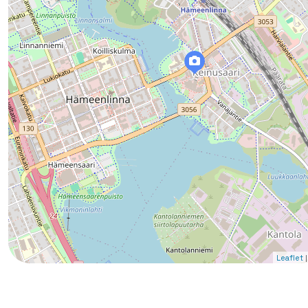
|
Leaflet