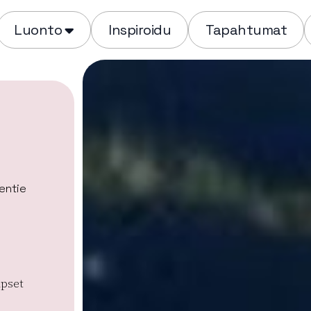
Luonto
Inspiroidu
Tapahtumat
entie
apset