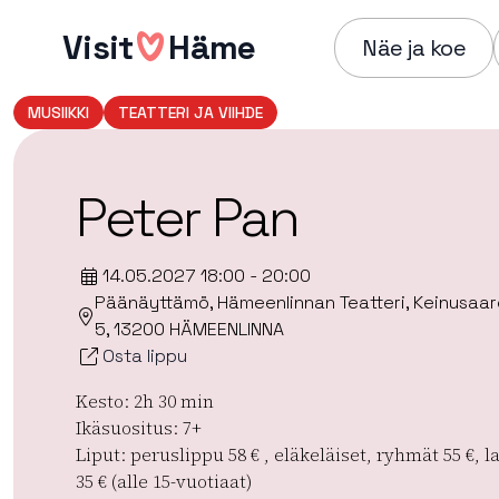
Hyppää
Visit
Häme
sisältöön
Näe ja koe
MUSIIKKI
TEATTERI JA VIIHDE
Peter Pan
14.05.2027 18:00 - 20:00
Päänäyttämö, Hämeenlinnan Teatteri, Keinusaar
5, 13200 HÄMEENLINNA
Osta lippu
Kesto: 2h 30 min
Ikäsuositus: 7+
Liput: peruslippu 58 € , eläkeläiset, ryhmät 55 €, l
35 € (alle 15-vuotiaat)