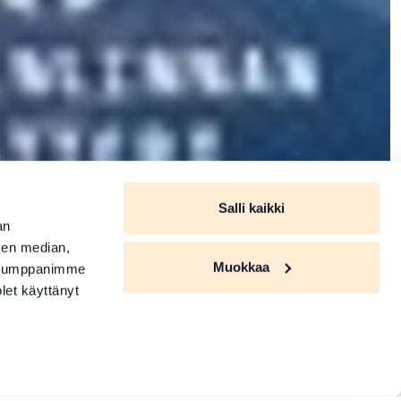
Salli kaikki
an
sen median,
Muokkaa
. Kumppanimme
olet käyttänyt