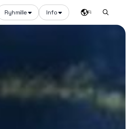
Ryhmille
Info
Fi
Haku