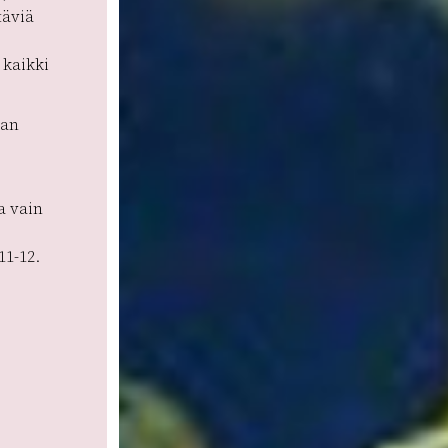
täviä
kaikki
aan
a vain
11-12.