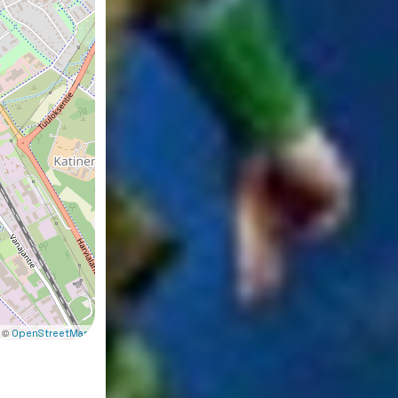
 ©
OpenStreetMap