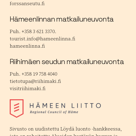
forssanseutu.fi
Hämeenlinnan matkailuneuvonta
Puh. +358 3 621 3370.
tourist.info@hameenlinna.fi
hameenlinna.fi
Riihimäen seudun matkailuneuvonta
Puh. +358 19 758 4040
tietotupa@riihimaki.fi
visitriihimaki.fi
Sivusto on uudistettu Löydä luonto -hankkeessa,
jota on rahoitettu Alueiden kestävän kasvun ja