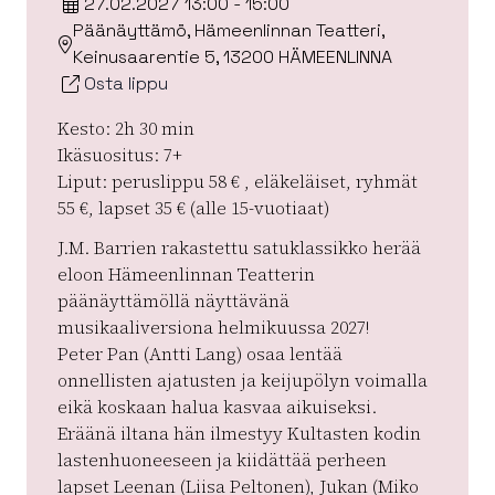
27.02.2027 13:00 - 15:00
Päänäyttämö, Hämeenlinnan Teatteri,
Keinusaarentie 5, 13200 HÄMEENLINNA
Osta lippu
Kesto: 2h 30 min
Ikäsuositus: 7+
Liput: peruslippu 58 € , eläkeläiset, ryhmät
55 €, lapset 35 € (alle 15-vuotiaat)
J.M. Barrien rakastettu satuklassikko herää
eloon Hämeenlinnan Teatterin
päänäyttämöllä näyttävänä
musikaaliversiona helmikuussa 2027!
Peter Pan (Antti Lang) osaa lentää
onnellisten ajatusten ja keijupölyn voimalla
eikä koskaan halua kasvaa aikuiseksi.
Eräänä iltana hän ilmestyy Kultasten kodin
lastenhuoneeseen ja kiidättää perheen
lapset Leenan (Liisa Peltonen), Jukan (Miko