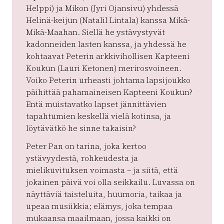
Helppi) ja Mikon (Jyri Ojansivu) yhdessä
Helinä-keijun (Natalil Lintala) kanssa Mikä-
Mikä-Maahan. Siellä he ystävystyvät
kadonneiden lasten kanssa, ja yhdessä he
kohtaavat Peterin arkkivihollisen Kapteeni
Koukun (Lauri Ketonen) merirosvoineen.
Voiko Peterin urheasti johtama lapsijoukko
päihittää pahamaineisen Kapteeni Koukun?
Entä muistavatko lapset jännittävien
tapahtumien keskellä vielä kotinsa, ja
löytävätkö he sinne takaisin?
Peter Pan on tarina, joka kertoo
ystävyydestä, rohkeudesta ja
mielikuvituksen voimasta – ja siitä, että
jokainen päivä voi olla seikkailu. Luvassa on
näyttäviä taisteluita, huumoria, taikaa ja
upeaa musiikkia; elämys, joka tempaa
mukaansa maailmaan, jossa kaikki on