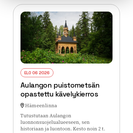
ELO 06 2026
Aulangon puistometsän
opastettu kävelykierros
Hämeenlinna
Tutustutaan Aulangon
luonnonsuojelualueeseen, sen
historiaan ja luontoon. Kesto noin 2 t.