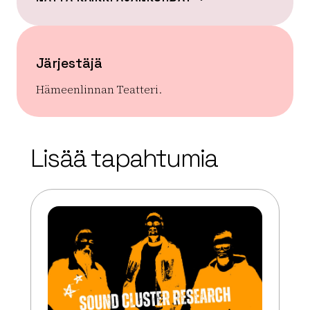
Järjestäjä
Hämeenlinnan Teatteri.
| ©
Leaflet
OpenStreetMap
+
Lisää tapahtumia
−