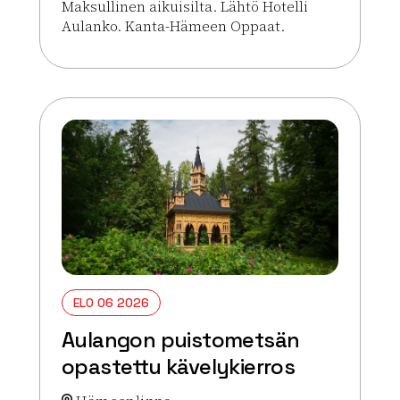
Maksullinen aikuisilta. Lähtö Hotelli
Aulanko. Kanta-Hämeen Oppaat.
Lue lisää tapahtumasta Aulangon puistometsän op
ELO 06 2026
Aulangon puistometsän
opastettu kävelykierros