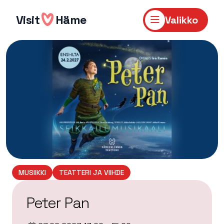
Hyppää
sisältöön
Visit
Häme
Valikko
MUSIIKKI
TEATTERI JA VIIHDE
Peter Pan