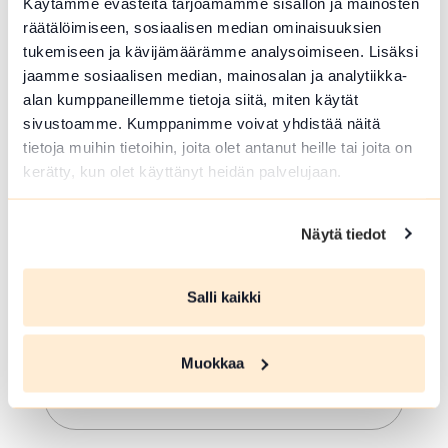
Käytämme evästeitä tarjoamamme sisällön ja mainosten
räätälöimiseen, sosiaalisen median ominaisuuksien
tukemiseen ja kävijämäärämme analysoimiseen. Lisäksi
jaamme sosiaalisen median, mainosalan ja analytiikka-
alan kumppaneillemme tietoja siitä, miten käytät
sivustoamme. Kumppanimme voivat yhdistää näitä
tietoja muihin tietoihin, joita olet antanut heille tai joita on
ELO 06 2026
kerätty, kun olet käyttänyt heidän palvelujaan.
Aulangon puistometsän
opastettu kävelykierros
Näytä tiedot
Hämeenlinna
Tutustutaan Aulangon
Salli kaikki
luonnonsuojelualueeseen, sen
historiaan ja luontoon. Kesto noin 2 t.
Maksullinen aikuisilta. Lähtö Hotelli
Muokkaa
Aulanko. Kanta-Hämeen Oppaat.
Lue lisää tapahtumasta Aulangon puistometsän op