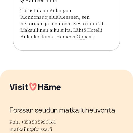
Hämeenlinna
Tutustutaan Aulangon
luonnonsuojelualueeseen, sen
historiaan ja luontoon. Kesto noin 2 t.
Maksullinen aikuisilta. Lähtö Hotelli
Aulanko. Kanta-Hämeen Oppaat.
Lue lisää tapahtumasta Aulangon puistometsän op
Visit
Häme
Forssan seudun matkailuneuvonta
Puh. +358 50 596 5161
matkailu@forssa.fi