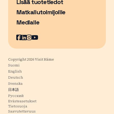
Lisää tuotetiedot
Matkailutoimijoille
Medialle
Facebook
Sivu avautuu uudessa ikkunassa
LinkedIn
Sivu avautuu uudessa ikkunassa
Instagram
Sivu avautuu uudessa ikkunass
YouTube
Sivu avautuu uudessa ikkuna
Copyright 2026 Visit Häme
Suomi
English
Deutsch
Svenska
日本語
Русский
Evästeasetukset
Tietosuoja
Saavutettavuus