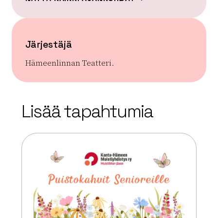
Järjestäjä
Hämeenlinnan Teatteri.
| ©
Leaflet
OpenStreetMap
+
Lisää tapahtumia
−