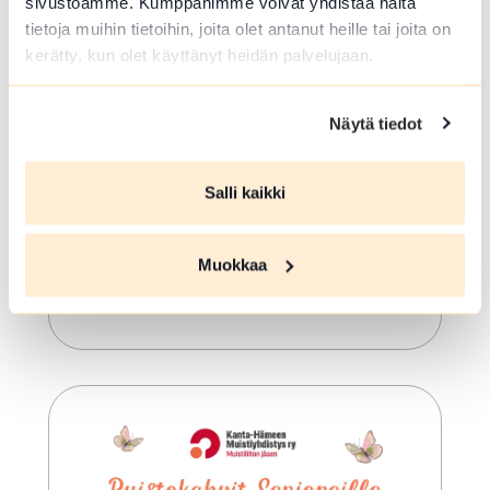
sivustoamme. Kumppanimme voivat yhdistää näitä
tietoja muihin tietoihin, joita olet antanut heille tai joita on
kerätty, kun olet käyttänyt heidän palvelujaan.
ELO 07 2026
Näytä tiedot
Kuinka voin palvella? -
kaupunkikävelyt
Salli kaikki
Forssa
Kulje oppaan matkassa halki Forssan
Muokkaa
palveluiden ja kauppaliikkeiden
tarinoiden.
Lue lisää tapahtumasta Kuinka voin palvella? -ka