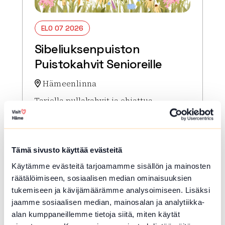
ELO 07 2026
Sibeliuksenpuiston
Puistokahvit Senioreille
Hämeenlinna
Tarjolla pullakahvit ja ohjattua
muistiystävällistä ohjelmaa. Maksuton.
Lue lisää tapahtumasta Sibeliuksenpuiston Puistok
Tämä sivusto käyttää evästeitä
Käytämme evästeitä tarjoamamme sisällön ja mainosten
räätälöimiseen, sosiaalisen median ominaisuuksien
tukemiseen ja kävijämäärämme analysoimiseen. Lisäksi
jaamme sosiaalisen median, mainosalan ja analytiikka-
alan kumppaneillemme tietoja siitä, miten käytät