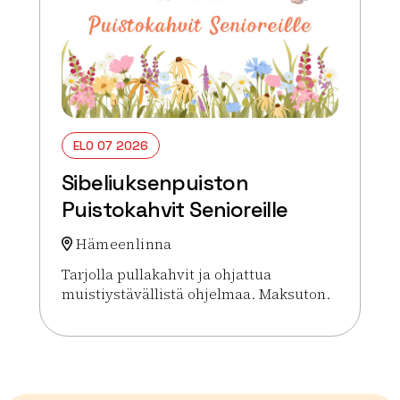
ELO 07 2026
Sibeliuksenpuiston
Puistokahvit Senioreille
Hämeenlinna
Tarjolla pullakahvit ja ohjattua
muistiystävällistä ohjelmaa. Maksuton.
Lue lisää tapahtumasta Sibeliuksenpuiston Puistok