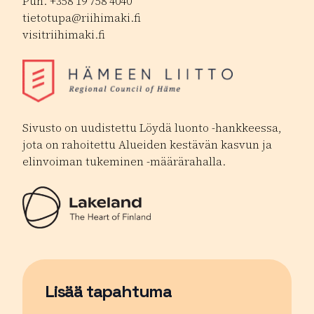
Puh. +358 19 758 4040
tietotupa@riihimaki.fi
visitriihimaki.fi
Sivusto on uudistettu Löydä luonto -hankkeessa,
jota on rahoitettu Alueiden kestävän kasvun ja
elinvoiman tukeminen -määrärahalla.
Lisää tapahtuma
Sivu avautuu uudessa ikkunassa