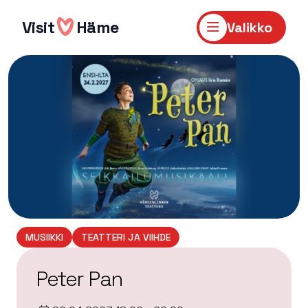
Hyppää
sisältöön
Visit
Häme
Valikko
MUSIIKKI
TEATTERI JA VIIHDE
Peter Pan