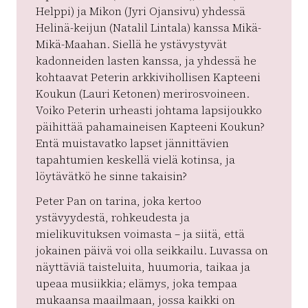
Helppi) ja Mikon (Jyri Ojansivu) yhdessä
Helinä-keijun (Natalil Lintala) kanssa Mikä-
Mikä-Maahan. Siellä he ystävystyvät
kadonneiden lasten kanssa, ja yhdessä he
kohtaavat Peterin arkkivihollisen Kapteeni
Koukun (Lauri Ketonen) merirosvoineen.
Voiko Peterin urheasti johtama lapsijoukko
päihittää pahamaineisen Kapteeni Koukun?
Entä muistavatko lapset jännittävien
tapahtumien keskellä vielä kotinsa, ja
löytävätkö he sinne takaisin?
Peter Pan on tarina, joka kertoo
ystävyydestä, rohkeudesta ja
mielikuvituksen voimasta – ja siitä, että
jokainen päivä voi olla seikkailu. Luvassa on
näyttäviä taisteluita, huumoria, taikaa ja
upeaa musiikkia; elämys, joka tempaa
mukaansa maailmaan, jossa kaikki on