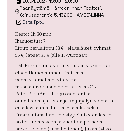
20.04.2027 18:00 - 20:00
Päänäyttämö, Hämeenlinnan Teatteri,
Keinusaarentie 5, 13200 HÄMEENLINNA
Osta lippu
Kesto: 2h 30 min
Ikäsuositus: 7+
Liput: peruslippu 58 € , eläkeläiset, ryhmät
55 €, lapset 35 € (alle 15-vuotiaat)
J.M. Barrien rakastettu satuklassikko herää
eloon Hämeenlinnan Teatterin
päänäyttämöllä näyttävänä
musikaaliversiona helmikuussa 2027!
Peter Pan (Antti Lang) osaa lentää
onnellisten ajatusten ja keijupölyn voimalla
eikä koskaan halua kasvaa aikuiseksi.
Eräänä iltana hän ilmestyy Kultasten kodin
lastenhuoneeseen ja kiidättää perheen
lapset Leenan (Liisa Peltonen), Jukan (Miko