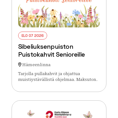
ELO 07 2026
Sibeliuksenpuiston
Puistokahvit Senioreille
Hämeenlinna
Tarjolla pullakahvit ja ohjattua
muistiystävällistä ohjelmaa. Maksuton.
Lue lisää tapahtumasta Sibeliuksenpuiston Puistok