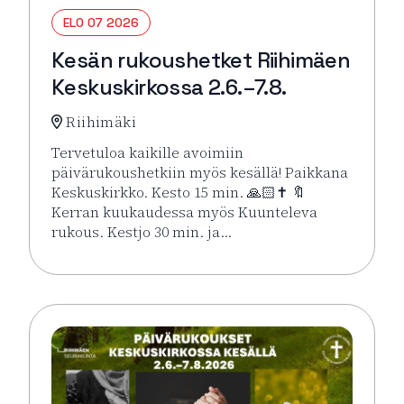
ELO 07 2026
Kesän rukoushetket Riihimäen
Keskuskirkossa 2.6.–7.8.
Riihimäki
Tervetuloa kaikille avoimiin
päivärukoushetkiin myös kesällä! Paikkana
Keskuskirkko. Kesto 15 min. 🙏🏻✝️ 🔖
Kerran kuukaudessa myös Kuunteleva
rukous. Kestjo 30 min. ja…
Lue lisää tapahtumasta Kesän rukoushetket Riihimä