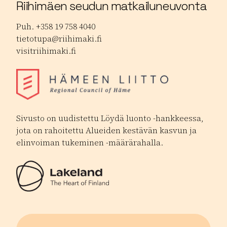
Riihimäen seudun matkailuneuvonta
Puh. +358 19 758 4040
tietotupa@riihimaki.fi
visitriihimaki.fi
Sivusto on uudistettu Löydä luonto -hankkeessa,
jota on rahoitettu Alueiden kestävän kasvun ja
elinvoiman tukeminen -määrärahalla.