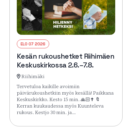
ELO 07 2026
Kesän rukoushetket Riihimäen
Keskuskirkossa 2.6.–7.8.
Riihimäki
Tervetuloa kaikille avoimiin
päivärukoushetkiin myös kesällä! Paikkana
Keskuskirkko. Kesto 15 min. 🙏🏻✝️ 🔖
Kerran kuukaudessa myös Kuunteleva
rukous. Kestjo 30 min. ja…
Lue lisää tapahtumasta Kesän rukoushetket Riihimä