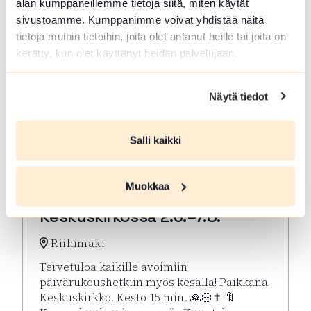
alan kumppaneillemme tietoja siitä, miten käytät
sivustoamme. Kumppanimme voivat yhdistää näitä
tietoja muihin tietoihin, joita olet antanut heille tai joita on
kerätty, kun olet käyttänyt heidän palvelujaan.
Näytä tiedot
Salli kaikki
ELO 07 2026
Muokkaa
Kesän rukoushetket Riihimäen
Keskuskirkossa 2.6.–7.8.
Riihimäki
Tervetuloa kaikille avoimiin
päivärukoushetkiin myös kesällä! Paikkana
Keskuskirkko. Kesto 15 min. 🙏🏻✝️ 🔖