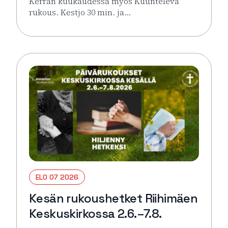
Kerran kuukaudessa myös Kuunteleva
rukous. Kestjo 30 min. ja…
Lue lisää tapahtumasta Kesän rukoushetket Riihimä
ELO 07 2026
Kesän rukoushetket Riihimäen
Keskuskirkossa 2.6.–7.8.