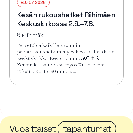
ELO 07 2026
Kesän rukoushetket Riihimäen
Keskuskirkossa 2.6.–7.8.
Riihimäki
Tervetuloa kaikille avoimiin
päivärukoushetkiin myös kesällä! Paikkana
Keskuskirkko. Kesto 15 min. 🙏🏻✝️ 🔖
Kerran kuukaudessa myös Kuunteleva
rukous. Kestjo 30 min. ja…
Lue lisää tapahtumasta Kesän rukoushetket Riihimä
Vuosittaiset
tapahtumat