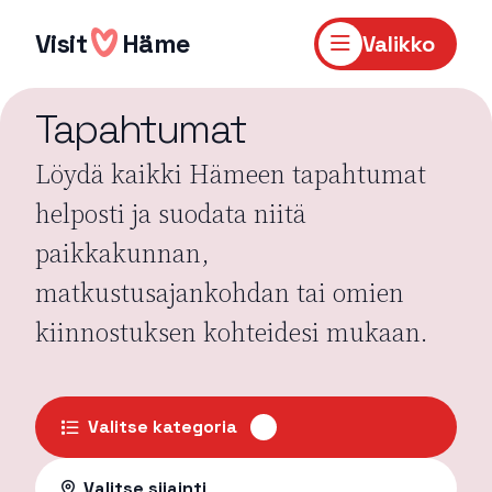
Hyppää
sisältöön
Visit
Häme
Valikko
Tapahtumat
Löydä kaikki Hämeen tapahtumat
helposti ja suodata niitä
paikkakunnan,
matkustusajankohdan tai omien
kiinnostuksen kohteidesi mukaan.
Valitse kategoria
Valitse sijainti