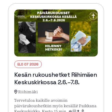
ELO 07 2026
Kesän rukoushetket Riihimäen
Keskuskirkossa 2.6.–7.8.
Riihimäki
Tervetuloa kaikille avoimiin
päivärukoushetkiin myös kesällä! Paikkana
Keskuskirkko. Kesto 15 min. 🙏🏻✝️ 🔖