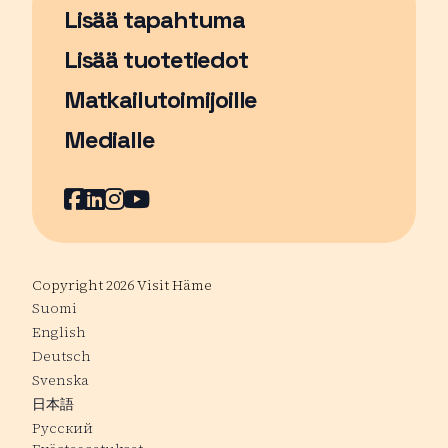
Lisää tapahtuma
Sivu avautuu uudessa ikkunassa
Lisää tuotetiedot
Matkailutoimijoille
Medialle
Facebook
Sivu avautuu uudessa ikkunassa
LinkedIn
Sivu avautuu uudessa ikkunassa
Instagram
Sivu avautuu uudessa ikkunass
YouTube
Sivu avautuu uudessa ikkuna
Copyright 2026 Visit Häme
Suomi
English
Deutsch
Svenska
日本語
Русский