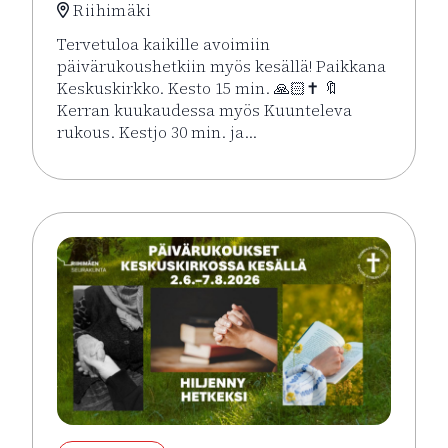
Riihimäki
Tervetuloa kaikille avoimiin
päivärukoushetkiin myös kesällä! Paikkana
Keskuskirkko. Kesto 15 min. 🙏🏻✝️ 🔖
Kerran kuukaudessa myös Kuunteleva
rukous. Kestjo 30 min. ja…
Lue lisää tapahtumasta Kesän rukoushetket Riihimä