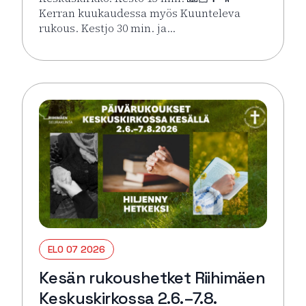
Kerran kuukaudessa myös Kuunteleva
rukous. Kestjo 30 min. ja…
Lue lisää tapahtumasta Kesän rukoushetket Riihimä
ELO 07 2026
Kesän rukoushetket Riihimäen
Keskuskirkossa 2.6.–7.8.