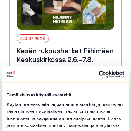
ELO 07 2026
Kesän rukoushetket Riihimäen
Keskuskirkossa 2.6.–7.8.
Riihimäki
Tervetuloa kaikille avoimiin
päivärukoushetkiin myös kesällä! Paikkana
Keskuskirkko. Kesto 15 min. 🙏🏻✝️ 🔖
Tämä sivusto käyttää evästeitä
Kerran kuukaudessa myös Kuunteleva
Käytämme evästeitä tarjoamamme sisällön ja mainosten
rukous. Kestjo 30 min. ja…
räätälöimiseen, sosiaalisen median ominaisuuksien
Lue lisää tapahtumasta Kesän rukoushetket Riihimä
tukemiseen ja kävijämäärämme analysoimiseen. Lisäksi
jaamme sosiaalisen median, mainosalan ja analytiikka-