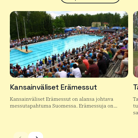
Kansainväliset Erämessut
T
Kansainväliset Erämessut on alansa johtava
T
messutapahtuma Suomessa. Erämessuja on…
t
s
Lue lisää tuotteesta Kansainväliset Erämessut
Lu