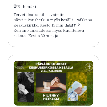
Riihimäki
Tervetuloa kaikille avoimiin
päivärukoushetkiin myös kesällä! Paikkana
Keskuskirkko. Kesto 15 min. 🙏🏻✝️ 🔖
Kerran kuukaudessa myös Kuunteleva
rukous. Kestjo 30 min. ja…
Lue lisää tapahtumasta Kesän rukoushetket Riihimä