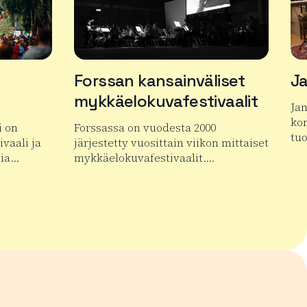
Forssan kansainväliset
Ja
mykkäelokuvafestivaalit
Ja
kon
i on
Forssassa on vuodesta 2000
tu
vaali ja
järjestetty vuosittain viikon mittaiset
pia…
mykkäelokuvafestivaalit….
Lue
n Keskiaikafestivaali
Lue lisää tuotteesta Forssan kansainväliset 