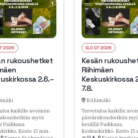
07 2026
ELO 07 2026
n rukoushetket
Kesän rukoushe
imäen
Riihimäen
uskirkossa 2.6.–
Keskuskirkossa 2
7.8.
imäki
Riihimäki
uloa kaikille avoimiin
Tervetuloa kaikille avoi
ukoushetkiin myös
päivärukoushetkiin my
ä! Paikkana
kesällä! Paikkana
kirkko. Kesto 15 min.
Keskuskirkko. Kesto 15 
 🔖Kerran kuukaudessa
🙏🏻✝️ 🔖Kerran kuukau