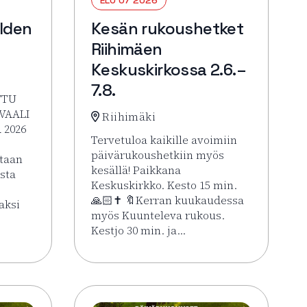
lden
Kesän rukoushetket
Riihimäen
Keskuskirkossa 2.6.–
7.8.
TTU
VAALI
Riihimäki
 2026
Tervetuloa kaikille avoimiin
päivärukoushetkiin myös
itaan
kesällä! Paikkana
ista
Keskuskirkko. Kesto 15 min.
🙏🏻✝️ 🔖Kerran kuukaudessa
aksi
myös Kuunteleva rukous.
Kestjo 30 min. ja…
HOLJAT 2026: Golden VIP Perjantai
Lue lisää tapahtumasta Kesän rukoushetke