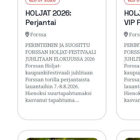
HOLJAT 2026:
HOLJ
Perjantai
VIP 
Forssa
Fors
PERINTEINEN JA SUOSITTU
PERIN
FORSSAN HOLJAT-FESTIVAALI
FORSS
JUHLITAAN ELOKUUSSA 2026
JUHLI
Forssan Holjat-
Forssa
kaupunkifestivaali juhlitaan
kaupun
Forssan torilla perjantaista
Forssa
lauantaihin 7.-8.8.2026.
lauanta
Hienoksi suurtapahtumaksi
Hienok
kasvanut tapahtuma…
kasva
Lue lisää tapahtumasta HOLJAT 2026: Perjantai
Lue li