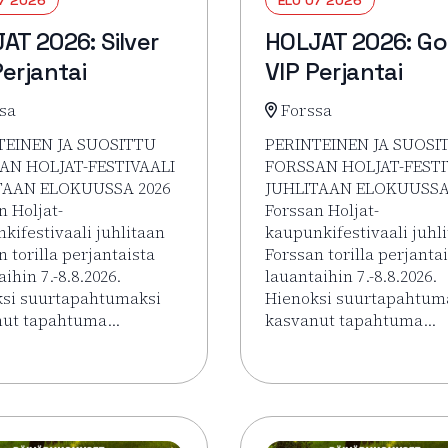
AT 2026: Silver
HOLJAT 2026: Go
Perjantai
VIP Perjantai
sa
Forssa
TEINEN JA SUOSITTU
PERINTEINEN JA SUOSI
AN HOLJAT-FESTIVAALI
FORSSAN HOLJAT-FESTI
TAAN ELOKUUSSA 2026
JUHLITAAN ELOKUUSSA
n Holjat-
Forssan Holjat-
kifestivaali juhlitaan
kaupunkifestivaali juhl
n torilla perjantaista
Forssan torilla perjanta
ihin 7.-8.8.2026.
lauantaihin 7.-8.8.2026.
si suurtapahtumaksi
Hienoksi suurtapahtum
nut tapahtuma…
kasvanut tapahtuma…
sää tapahtumasta HOLJAT 2026: Silver VIP Perjantai
Lue lisää tapahtumasta 