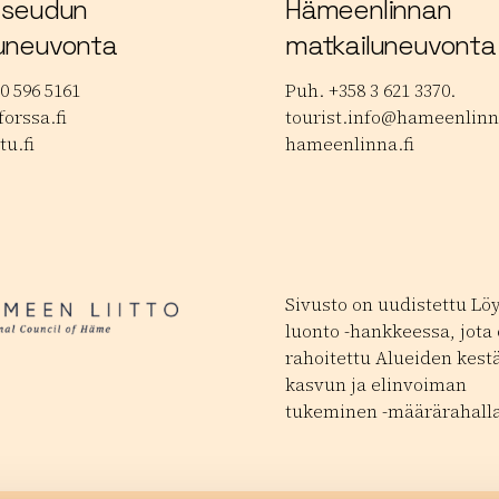
 seudun
Hämeenlinnan
uneuvonta
matkailuneuvonta
0 596 5161
Puh. +358 3 621 3370.
orssa.fi
tourist.info@hameenlinna
tu.fi
hameenlinna.fi
Sivusto on uudistettu Lö
luonto -hankkeessa, jota
rahoitettu Alueiden kest
kasvun ja elinvoiman
tukeminen -määrärahalla