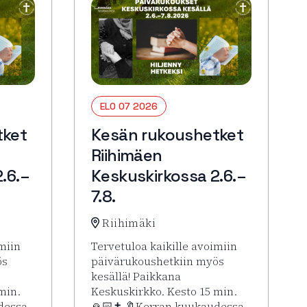
ELO 07 2026
tket
Kesän rukoushetket
Riihimäen
.6.–
Keskuskirkossa 2.6.–
7.8.
Riihimäki
miin
Tervetuloa kaikille avoimiin
ös
päivärukoushetkiin myös
kesällä! Paikkana
min.
Keskuskirkko. Kesto 15 min.
dessa
🙏🏻✝️ 🔖Kerran kuukaudessa