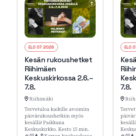
ELO 07 2026
ELO 
Kesän rukoushetket
Kesä
Riihimäen
Riih
Keskuskirkossa 2.6.–
Kesk
7.8.
7.8.
Riihimäki
Riih
Tervetuloa kaikille avoimiin
Tervet
päivärukoushetkiin myös
päivär
kesällä! Paikkana
kesäll
Keskuskirkko. Kesto 15 min.
Keskus
🙏🏻✝️ 🔖Kerran kuukaudessa
🙏🏻✝️