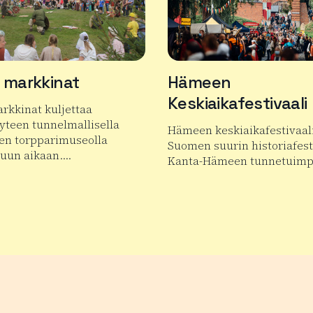
 markkinat
Hämeen
Keskiaikafestivaali
rkkinat kuljettaa
teen tunnelmallisella
Hämeen keskiaikafestivaal
en torpparimuseolla
Suomen suurin historiafesti
juun aikaan….
Kanta-Hämeen tunnetuim
 tuotteesta Taaran markkinat
Lue lisää tuotteesta Hämee