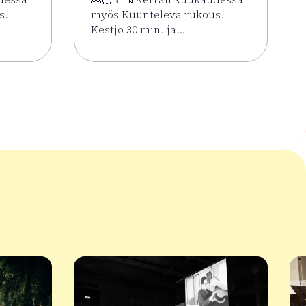
s.
myös Kuunteleva rukous.
Kestjo 30 min. ja…
ssa 2.6.–7.8.
Kesän rukoushetket Riihimäen Keskuskirkossa 2.6.–7.8.
Lue lisää tapahtumasta Kesän rukoushetke