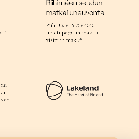
Riihimäen seudun
matkailuneuvonta
Puh. +358 19 758 4040
.fi
tietotupa@riihimaki.fi
visitriihimaki.fi
ydä
 on
ävän
.