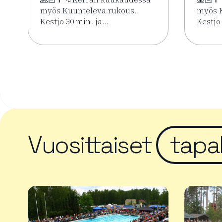
myös Kuunteleva rukous.
myös K
Kestjo 30 min. ja…
Kestjo
Lue lisää tapahtumasta Kesän rukoushetket Riih
Lue li
Vuosittaiset
tapa