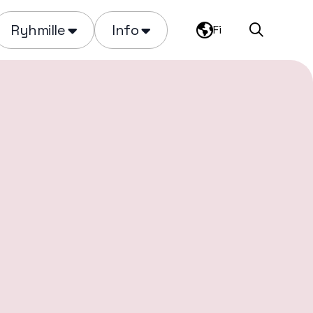
Ryhmille
Info
Fi
Haku