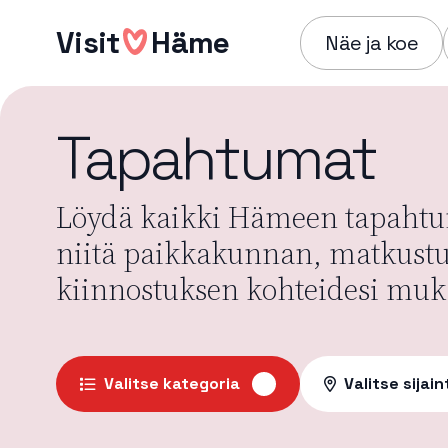
Hyppää
Visit
Häme
sisältöön
Näe ja koe
Tapahtumat
Löydä kaikki Hämeen tapahtum
niitä paikkakunnan, matkust
kiinnostuksen kohteidesi muk
Valitse kategoria
Valitse sijain