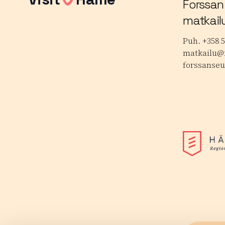
Forssan
matkail
Puh. +358 5
matkailu@f
forssanseu