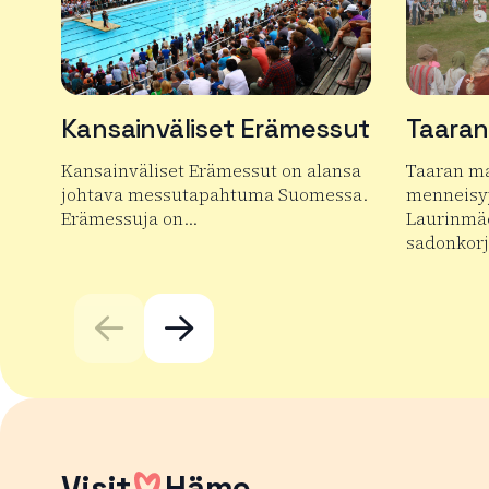
Kansainväliset Erämessut
Taaran
Kansainväliset Erämessut on alansa
Taaran ma
johtava messutapahtuma Suomessa.
menneisyy
Erämessuja on…
Laurinmä
sadonkor
Lue lisää tuotteesta Kansainväliset Erämessut
Lue lisää
Visit
Häme