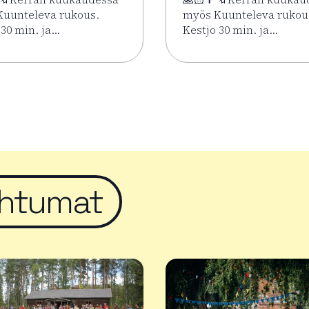
uunteleva rukous.
myös Kuunteleva rukou
 30 min. ja…
Kestjo 30 min. ja…
imäen Keskuskirkossa 2.6.–7.8.
sää tapahtumasta Kesän rukoushetket Riihimäen Keskuskirko
Lue lisää tapahtumasta 
htumat