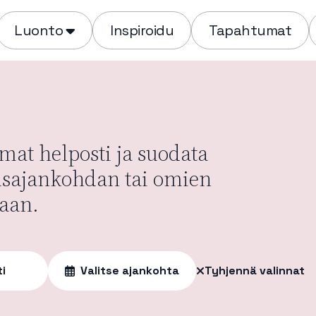
Luonto
Inspiroidu
Tapahtumat
at helposti ja suodata
usajankohdan tai omien
aan.
ti
Valitse ajankohta
Tyhjennä valinnat