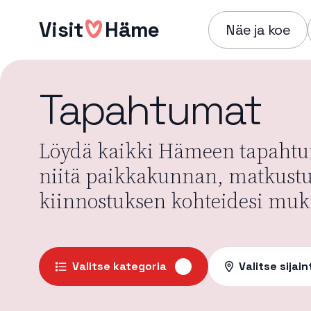
Hyppää
Visit
Häme
sisältöön
Näe ja koe
Tapahtumat
Löydä kaikki Hämeen tapahtum
niitä paikkakunnan, matkust
kiinnostuksen kohteidesi muk
Valitse kategoria
Valitse sijain