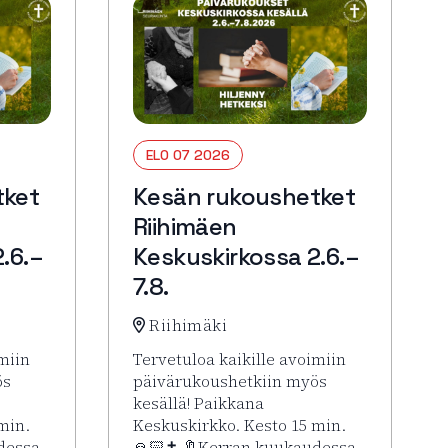
ELO 07 2026
tket
Kesän rukoushetket
Riihimäen
.6.–
Keskuskirkossa 2.6.–
7.8.
Riihimäki
miin
Tervetuloa kaikille avoimiin
ös
päivärukoushetkiin myös
kesällä! Paikkana
min.
Keskuskirkko. Kesto 15 min.
dessa
🙏🏻✝️ 🔖Kerran kuukaudessa