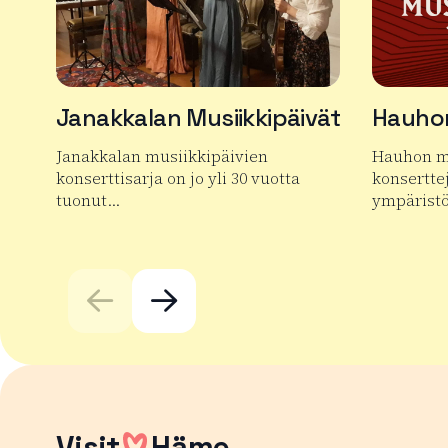
Janakkalan Musiikkipäivät
Hauhon
Janakkalan musiikkipäivien
Hauhon mu
konserttisarja on jo yli 30 vuotta
konsertte
tuonut…
ympäristö
Lue lisää tuotteesta Janakkalan Musiikkipäivät
Lue lisää 
Visit
Häme