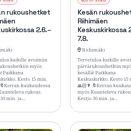
n rukoushetket
Kesän rukoushe
imäen
Riihimäen
uskirkossa 2.6.–
Keskuskirkossa 2
7.8.
imäki
Riihimäki
uloa kaikille avoimiin
Tervetuloa kaikille avoi
ukoushetkiin myös
päivärukoushetkiin my
ä! Paikkana
kesällä! Paikkana
kirkko. Kesto 15 min.
Keskuskirkko. Kesto 15 
 🔖Kerran kuukaudessa
🙏🏻✝️ 🔖Kerran kuukau
uunteleva rukous.
myös Kuunteleva rukou
 30 min. ja…
Kestjo 30 min. ja…
imäen Keskuskirkossa 2.6.–7.8.
sää tapahtumasta Kesän rukoushetket Riihimäen Keskuskirko
Lue lisää tapahtumasta 