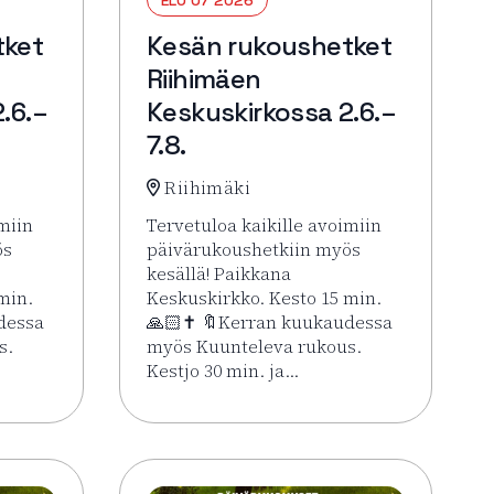
tket
Kesän rukoushetket
Riihimäen
.6.–
Keskuskirkossa 2.6.–
7.8.
Riihimäki
miin
Tervetuloa kaikille avoimiin
ös
päivärukoushetkiin myös
kesällä! Paikkana
min.
Keskuskirkko. Kesto 15 min.
dessa
🙏🏻✝️ 🔖Kerran kuukaudessa
s.
myös Kuunteleva rukous.
Kestjo 30 min. ja…
ssa 2.6.–7.8.
Kesän rukoushetket Riihimäen Keskuskirkossa 2.6.–7.8.
Lue lisää tapahtumasta Kesän rukoushetke