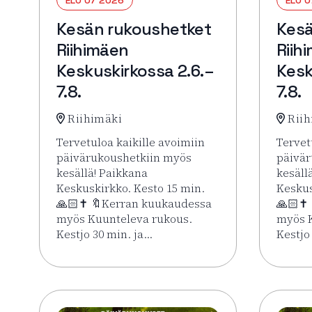
Kesän rukoushetket
Kesä
Riihimäen
Riih
Keskuskirkossa 2.6.–
Kesk
7.8.
7.8.
Riihimäki
Riih
Tervetuloa kaikille avoimiin
Tervet
päivärukoushetkiin myös
päivär
kesällä! Paikkana
kesäll
Keskuskirkko. Kesto 15 min.
Keskus
🙏🏻✝️ 🔖Kerran kuukaudessa
🙏🏻✝️
myös Kuunteleva rukous.
myös K
Kestjo 30 min. ja…
Kestjo
Lue lisää tapahtumasta Kesän rukoushetket Riih
Lue li