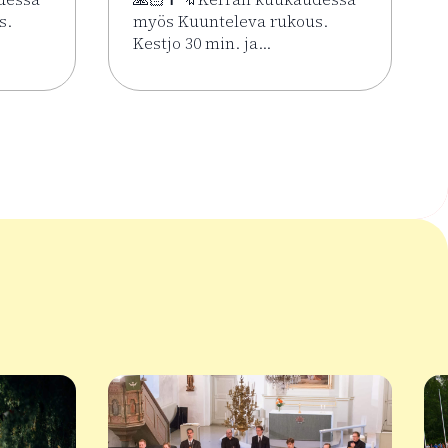
s.
myös Kuunteleva rukous.
Kestjo 30 min. ja…
ssa 2.6.–7.8.
Kesän rukoushetket Riihimäen Keskuskirkossa 2.6.–7.8.
Lue lisää tapahtumasta Kesän rukoushetke