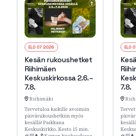
ELO 07 2026
ELO 
Kesän rukoushetket
Kesä
Riihimäen
Riih
Keskuskirkossa 2.6.–
Kesk
7.8.
7.8.
Riihimäki
Riih
Tervetuloa kaikille avoimiin
Tervet
päivärukoushetkiin myös
päivär
kesällä! Paikkana
kesäll
Keskuskirkko. Kesto 15 min.
Keskus
🙏🏻✝️ 🔖Kerran kuukaudessa
🙏🏻✝️