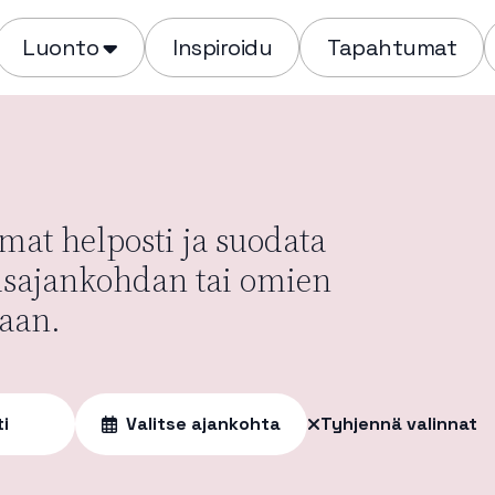
Luonto
Inspiroidu
Tapahtumat
at helposti ja suodata
usajankohdan tai omien
aan.
ti
Valitse ajankohta
Tyhjennä valinnat