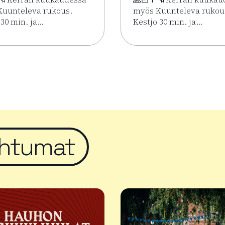
uunteleva rukous.
myös Kuunteleva rukou
 30 min. ja…
Kestjo 30 min. ja…
imäen Keskuskirkossa 2.6.–7.8.
sää tapahtumasta Kesän rukoushetket Riihimäen Keskuskirko
Lue lisää tapahtumasta 
htumat