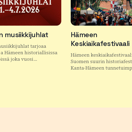
 musiikkijuhlat
Hämeen
Keskiaikafestivaali
siikkijuhlat tarjoaa
ja Hämeen historiallisissa
Hämeen keskiaikafestivaal
issä joka vuosi…
Suomen suurin historiafesti
Kanta-Hämeen tunnetuim
tuotteesta Hauhon musiikkijuhlat
Lue lisää tuotteesta Hämee