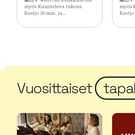
myös Kuunteleva rukous.
myös K
Kestjo 30 min. ja…
Kestjo
Lue lisää tapahtumasta Kesän rukoushetket Riih
Lue li
Vuosittaiset
tapa