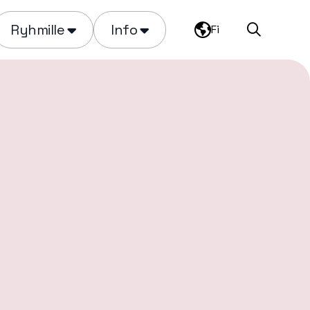
Ryhmille
Info
Fi
Haku