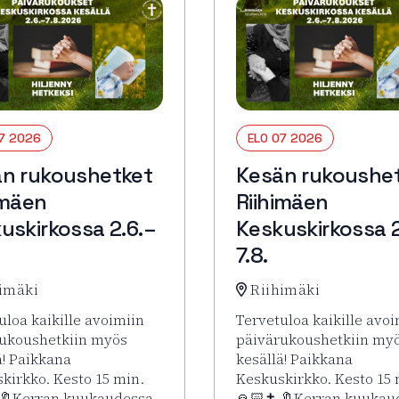
07 2026
ELO 07 2026
n rukoushetket
Kesän rukoushe
imäen
Riihimäen
uskirkossa 2.6.–
Keskuskirkossa 2
7.8.
imäki
Riihimäki
uloa kaikille avoimiin
Tervetuloa kaikille avoi
ukoushetkiin myös
päivärukoushetkiin my
ä! Paikkana
kesällä! Paikkana
kirkko. Kesto 15 min.
Keskuskirkko. Kesto 15 
 🔖Kerran kuukaudessa
🙏🏻✝️ 🔖Kerran kuukau