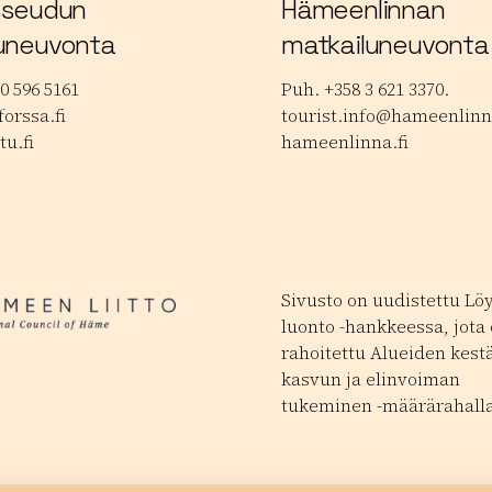
 seudun
Hämeenlinnan
uneuvonta
matkailuneuvonta
0 596 5161
Puh. +358 3 621 3370.
orssa.fi
tourist.info@hameenlinna
tu.fi
hameenlinna.fi
Sivusto on uudistettu Lö
luonto -hankkeessa, jota
rahoitettu Alueiden kest
kasvun ja elinvoiman
tukeminen -määrärahalla