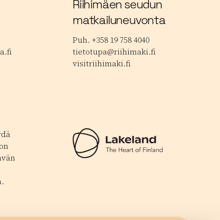
Riihimäen seudun
matkailuneuvonta
Puh. +358 19 758 4040
.fi
tietotupa@riihimaki.fi
visitriihimaki.fi
ydä
 on
ävän
.