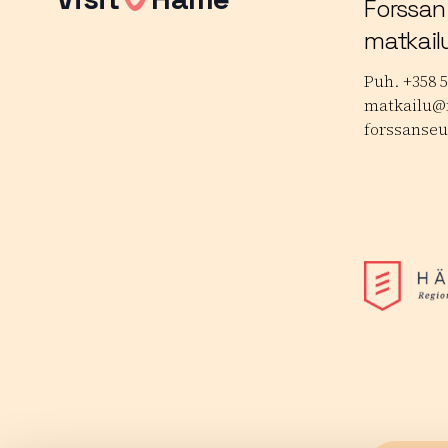
Forssan
matkail
Puh. +358 5
matkailu@f
forssanseu