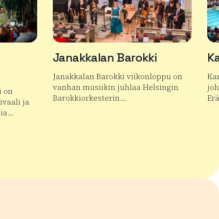
Janakkalan Barokki
Ka
Janakkalan Barokki viikonloppu on
Ka
vanhan musiikin juhlaa Helsingin
jo
i on
Barokkiorkesterin…
Er
vaali ja
pia…
Lue lisää tuotteesta Janakkalan Barokki
Lue
n Keskiaikafestivaali