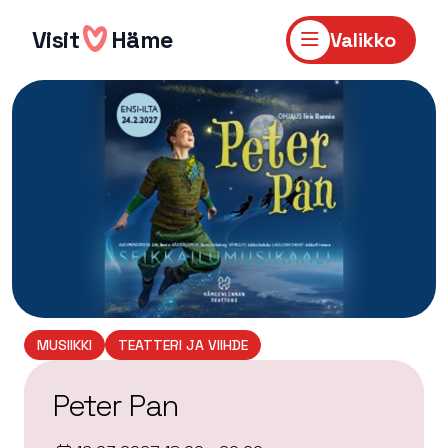
Hyppää
sisältöön
Visit
Häme
Valikko
MUSIIKKI
TEATTERI JA VIIHDE
Peter Pan