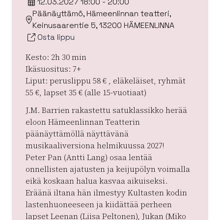
12.03.2027 18:00 - 20:00
Päänäyttämö, Hämeenlinnan teatteri,
Keinusaarentie 5, 13200 HÄMEENLINNA
Osta lippu
Kesto: 2h 30 min
Ikäsuositus: 7+
Liput: peruslippu 58 € , eläkeläiset, ryhmät
55 €, lapset 35 € (alle 15-vuotiaat)
J.M. Barrien rakastettu satuklassikko herää
eloon Hämeenlinnan Teatterin
päänäyttämöllä näyttävänä
musikaaliversiona helmikuussa 2027!
Peter Pan (Antti Lang) osaa lentää
onnellisten ajatusten ja keijupölyn voimalla
eikä koskaan halua kasvaa aikuiseksi.
Eräänä iltana hän ilmestyy Kultasten kodin
lastenhuoneeseen ja kiidättää perheen
lapset Leenan (Liisa Peltonen), Jukan (Miko