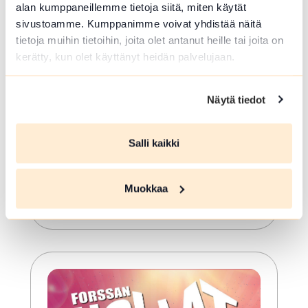
alan kumppaneillemme tietoja siitä, miten käytät
sivustoamme. Kumppanimme voivat yhdistää näitä
ELO 07 2026
tietoja muihin tietoihin, joita olet antanut heille tai joita on
kerätty, kun olet käyttänyt heidän palvelujaan.
Kesäkirppis Hämeen
Härkätie 12. kesäkausi
Näytä tiedot
Hämeenlinna
Kesäkirppis Hämeen Härkätie 12.
Salli kaikki
kesäkausi. Kierrätys-ja keräilyhengessä
maaseudulla, piipahda vaikka jäätelölle.
Kuuntelemaan eläinten ääniä ja
Muokkaa
tapaamaan vanhoja tuttuja.
Lue lisää tapahtumasta Kesäkirppis Hämeen Härkä