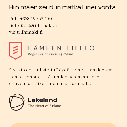
Riihimäen seudun matkailuneuvonta
Puh. +358 19 758 4040
tietotupa@riihimaki.fi
visitriihimaki.fi
Sivusto on uudistettu Löydä luonto -hankkeessa,
jota on rahoitettu Alueiden kestävän kasvun ja
elinvoiman tukeminen -määrärahalla.