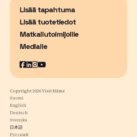
Lisää tapahtuma
Sivu avautuu uudessa ikkunassa
Lisää tuotetiedot
Matkailutoimijoille
Medialle
Facebook
Sivu avautuu uudessa ikkunassa
LinkedIn
Sivu avautuu uudessa ikkunassa
Instagram
Sivu avautuu uudessa ikkunass
YouTube
Sivu avautuu uudessa ikkuna
Copyright 2026 Visit Häme
Suomi
English
Deutsch
Svenska
日本語
Русский