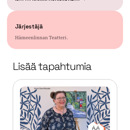
Järjestäjä
Hämeenlinnan Teatteri.
| ©
Leaflet
OpenStreetMap
+
Lisää tapahtumia
−