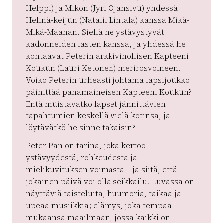
Helppi) ja Mikon (Jyri Ojansivu) yhdessä
Helinä-keijun (Natalil Lintala) kanssa Mikä-
Mikä-Maahan. Siellä he ystävystyvät
kadonneiden lasten kanssa, ja yhdessä he
kohtaavat Peterin arkkivihollisen Kapteeni
Koukun (Lauri Ketonen) merirosvoineen.
Voiko Peterin urheasti johtama lapsijoukko
päihittää pahamaineisen Kapteeni Koukun?
Entä muistavatko lapset jännittävien
tapahtumien keskellä vielä kotinsa, ja
löytävätkö he sinne takaisin?
Peter Pan on tarina, joka kertoo
ystävyydestä, rohkeudesta ja
mielikuvituksen voimasta – ja siitä, että
jokainen päivä voi olla seikkailu. Luvassa on
näyttäviä taisteluita, huumoria, taikaa ja
upeaa musiikkia; elämys, joka tempaa
mukaansa maailmaan, jossa kaikki on