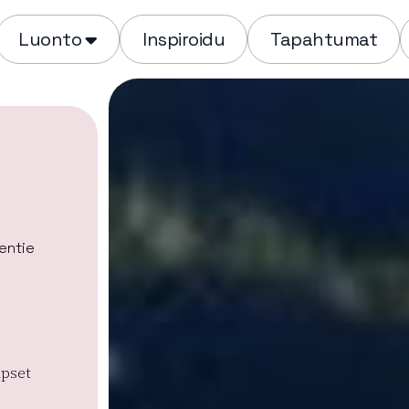
Luonto
Inspiroidu
Tapahtumat
entie
apset