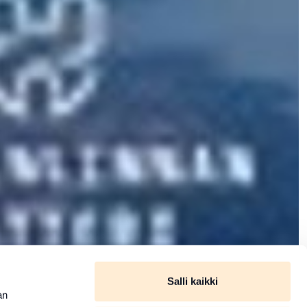
Salli kaikki
an