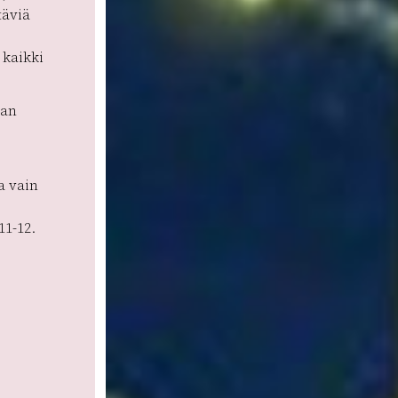
täviä
kaikki
aan
a vain
11-12.