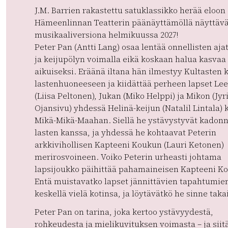
J.M. Barrien rakastettu satuklassikko herää eloon
Hämeenlinnan Teatterin päänäyttämöllä näyttäv
musikaaliversiona helmikuussa 2027!
Peter Pan (Antti Lang) osaa lentää onnellisten aja
ja keijupölyn voimalla eikä koskaan halua kasvaa
aikuiseksi. Eräänä iltana hän ilmestyy Kultasten 
lastenhuoneeseen ja kiidättää perheen lapset Le
(Liisa Peltonen), Jukan (Miko Helppi) ja Mikon (Jyr
Ojansivu) yhdessä Helinä-keijun (Natalil Lintala)
Mikä-Mikä-Maahan. Siellä he ystävystyvät kadon
lasten kanssa, ja yhdessä he kohtaavat Peterin
arkkivihollisen Kapteeni Koukun (Lauri Ketonen)
merirosvoineen. Voiko Peterin urheasti johtama
lapsijoukko päihittää pahamaineisen Kapteeni K
Entä muistavatko lapset jännittävien tapahtumie
keskellä vielä kotinsa, ja löytävätkö he sinne taka
Peter Pan on tarina, joka kertoo ystävyydestä,
rohkeudesta ja mielikuvituksen voimasta – ja siitä