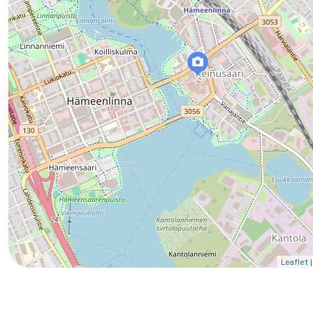
|
Leaflet