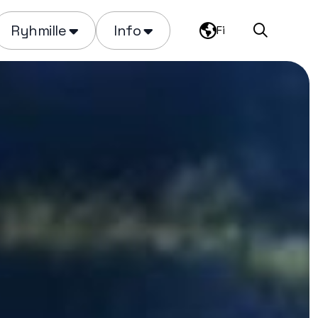
Ryhmille
Info
Fi
Haku