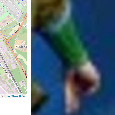
 ©
OpenStreetMap