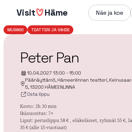
Hyppää
Visit
Häme
sisältöön
Näe ja koe
MUSIIKKI
TEATTERI JA VIIHDE
Peter Pan
10.04.2027 13:00 - 15:00
Päänäyttämö, Hämeenlinnan teatteri, Keinusaar
5, 13200 HÄMEENLINNA
Osta lippu
Kesto: 2h 30 min
Ikäsuositus: 7+
Liput: peruslippu 58 € , eläkeläiset, ryhmät 55 €, l
35 € (alle 15-vuotiaat)