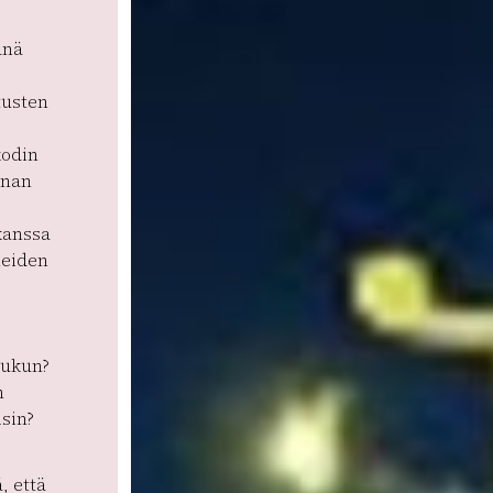
änä
tusten
kodin
enan
i
 kanssa
neiden
oukun?
n
isin?
, että