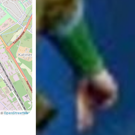
 ©
OpenStreetMap