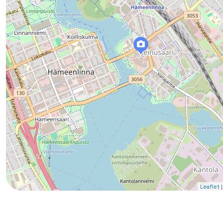
|
Leaflet