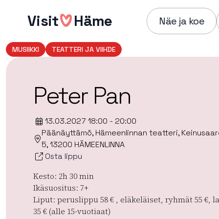
Hyppää
Visit
Häme
sisältöön
Näe ja koe
MUSIIKKI
TEATTERI JA VIIHDE
Peter Pan
13.03.2027 18:00 - 20:00
Päänäyttämö, Hämeenlinnan teatteri, Keinusaar
5, 13200 HÄMEENLINNA
Osta lippu
Kesto: 2h 30 min
Ikäsuositus: 7+
Liput: peruslippu 58 € , eläkeläiset, ryhmät 55 €, l
35 € (alle 15-vuotiaat)