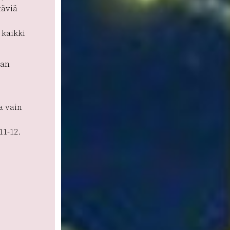
täviä
kaikki
aan
a vain
11-12.