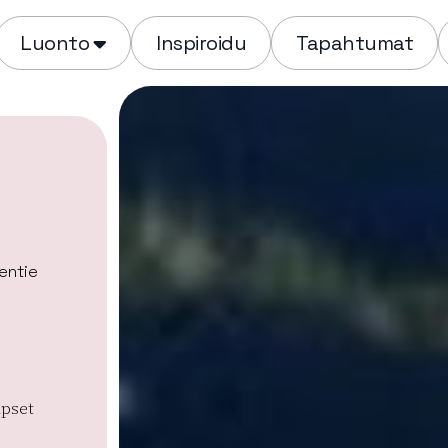
Luonto
Inspiroidu
Tapahtumat
entie
apset