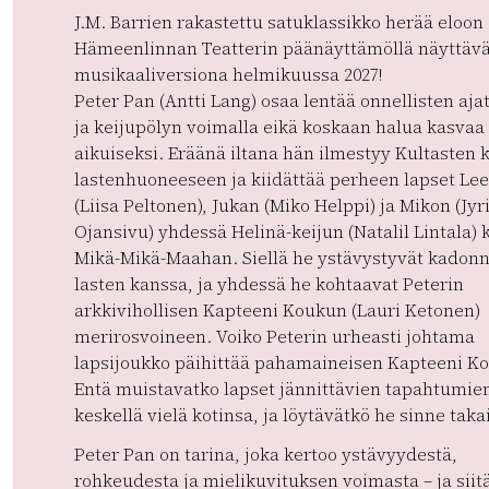
J.M. Barrien rakastettu satuklassikko herää eloon
Hämeenlinnan Teatterin päänäyttämöllä näyttäv
musikaaliversiona helmikuussa 2027!
Peter Pan (Antti Lang) osaa lentää onnellisten aja
ja keijupölyn voimalla eikä koskaan halua kasvaa
aikuiseksi. Eräänä iltana hän ilmestyy Kultasten 
lastenhuoneeseen ja kiidättää perheen lapset Le
(Liisa Peltonen), Jukan (Miko Helppi) ja Mikon (Jyr
Ojansivu) yhdessä Helinä-keijun (Natalil Lintala)
Mikä-Mikä-Maahan. Siellä he ystävystyvät kadon
lasten kanssa, ja yhdessä he kohtaavat Peterin
arkkivihollisen Kapteeni Koukun (Lauri Ketonen)
merirosvoineen. Voiko Peterin urheasti johtama
lapsijoukko päihittää pahamaineisen Kapteeni K
Entä muistavatko lapset jännittävien tapahtumie
keskellä vielä kotinsa, ja löytävätkö he sinne taka
Peter Pan on tarina, joka kertoo ystävyydestä,
rohkeudesta ja mielikuvituksen voimasta – ja siitä