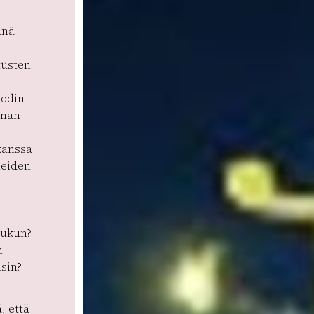
änä
tusten
kodin
enan
i
 kanssa
neiden
oukun?
n
isin?
, että