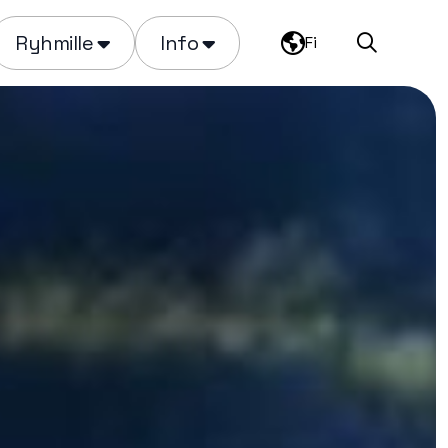
Ryhmille
Info
Fi
Haku