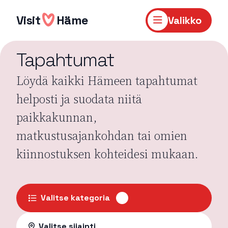
Hyppää
sisältöön
Visit
Häme
Valikko
Tapahtumat
Löydä kaikki Hämeen tapahtumat
helposti ja suodata niitä
paikkakunnan,
matkustusajankohdan tai omien
kiinnostuksen kohteidesi mukaan.
Valitse kategoria
Valitse sijainti