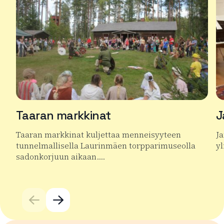
Taaran markkinat
J
Taaran markkinat kuljettaa menneisyyteen
Ja
tunnelmallisella Laurinmäen torpparimuseolla
yl
sadonkorjuun aikaan….
Lu
Lue lisää tuotteesta Taaran markkinat