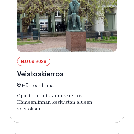
ELO 09 2026
Veistoskierros
Hämeenlinna
Opastettu tutustumiskierros
Hämeenlinnan keskustan alueen
veistoksiin.
Lue lisää tapahtumasta Veistoskierros