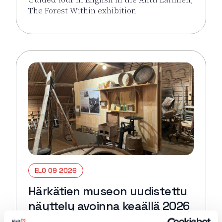
The Forest Within exhibition
Lue lisää tapahtumasta Guided tour in English: Antti 
ELO 09 2026
Härkätien museon uudistettu
näyttely avoinna keaällä 2026