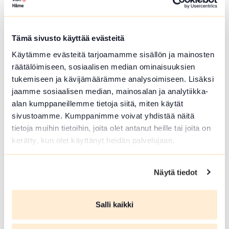
Hämeenlinna
Härkätien museon uudistettu näyttely on
avoinna heinä-elokuussa
Tämä sivusto käyttää evästeitä
Lue lisää tapahtumasta Härkätien museon uudistett
Käytämme evästeitä tarjoamamme sisällön ja mainosten
räätälöimiseen, sosiaalisen median ominaisuuksien
tukemiseen ja kävijämäärämme analysoimiseen. Lisäksi
jaamme sosiaalisen median, mainosalan ja analytiikka-
alan kumppaneillemme tietoja siitä, miten käytät
sivustoamme. Kumppanimme voivat yhdistää näitä
tietoja muihin tietoihin, joita olet antanut heille tai joita on
kerätty, kun olet käyttänyt heidän palvelujaan.
Näytä tiedot
ELO 09 2026
Salli kaikki
Härkätien museon uudistettu