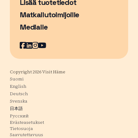
Lisää tuotetiedot
Matkailutoimijoille
Medialle
Facebook
Sivu avautuu uudessa ikkunassa
LinkedIn
Sivu avautuu uudessa ikkunassa
Instagram
Sivu avautuu uudessa ikkunass
YouTube
Sivu avautuu uudessa ikkuna
Copyright 2026 Visit Häme
Suomi
English
Deutsch
Svenska
日本語
Русский
Evästeasetukset
Tietosuoja
Saavutettavuus