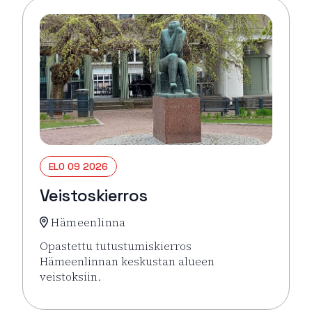
ELO 09 2026
Veistoskierros
Hämeenlinna
Opastettu tutustumiskierros
Hämeenlinnan keskustan alueen
veistoksiin.
Lue lisää tapahtumasta Veistoskierros