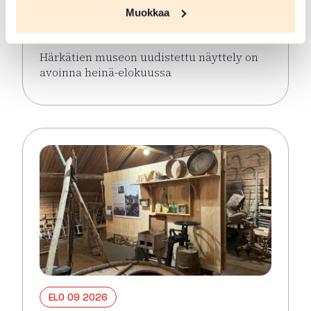
näyttely avoinna keaällä 2026
Muokkaa
Hämeenlinna
Härkätien museon uudistettu näyttely on
avoinna heinä-elokuussa
Lue lisää tapahtumasta Härkätien museon uudistett
ELO 09 2026