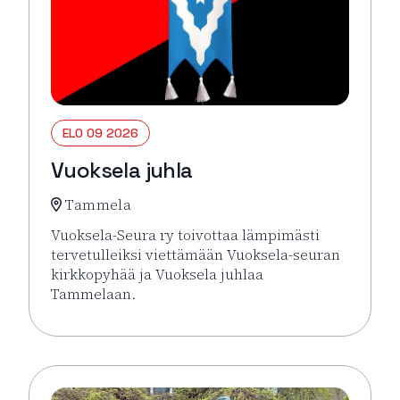
ELO 09 2026
Vuoksela juhla
Tammela
Vuoksela-Seura ry toivottaa lämpimästi
tervetulleiksi viettämään Vuoksela-seuran
kirkkopyhää ja Vuoksela juhlaa
Tammelaan.
Lue lisää tapahtumasta Vuoksela juhla