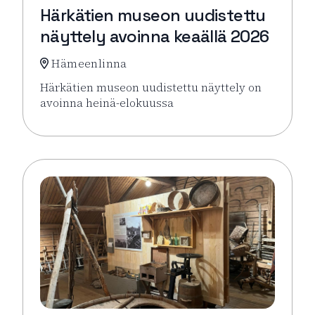
Härkätien museon uudistettu
näyttely avoinna keaällä 2026
Hämeenlinna
Härkätien museon uudistettu näyttely on
avoinna heinä-elokuussa
Lue lisää tapahtumasta Härkätien museon uudistett