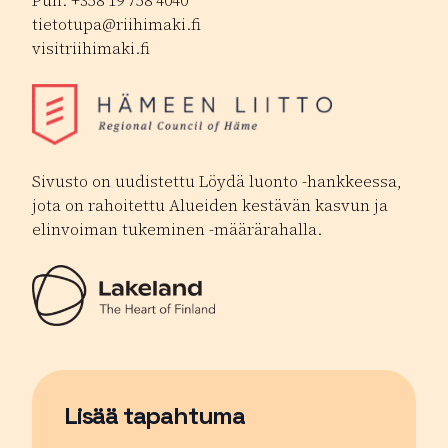
Puh. +358 19 758 4040
tietotupa@riihimaki.fi
visitriihimaki.fi
Sivusto on uudistettu Löydä luonto -hankkeessa,
jota on rahoitettu Alueiden kestävän kasvun ja
elinvoiman tukeminen -määrärahalla.
Lisää tapahtuma
Sivu avautuu uudessa ikkunassa