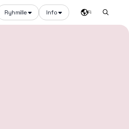
Ryhmille
Info
Fi
Haku