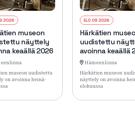
09 2026
ELO 09 2026
ätien museon
Härkätien muse
stettu näyttely
uudistettu näytt
nna keaällä 2026
avoinna keaällä 
eenlinna
Hämeenlinna
ien museon uudistettu
Härkätien museon uudi
ly on avoinna heinä-
näyttely on avoinna hei
ussa
elokuussa
ettu näyttely avoinna keaällä 2026
sää tapahtumasta Härkätien museon uudistettu näyttely av
Lue lisää tapahtumasta 