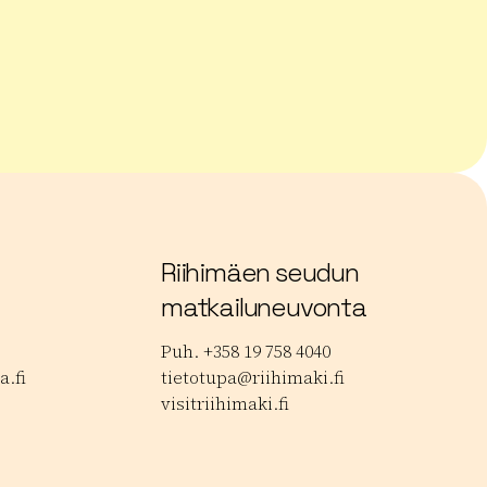
 musiikkijuhlat
Lue lisää tuotteesta Janakkalan Barokki
Lue
Riihimäen seudun
matkailuneuvonta
Puh. +358 19 758 4040
.fi
tietotupa@riihimaki.fi
visitriihimaki.fi