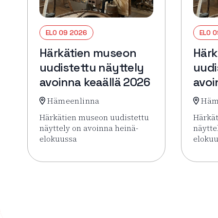
ELO 09 2026
ELO 
Härkätien museon
Härk
uudistettu näyttely
uudi
avoinna keaällä 2026
avoi
Hämeenlinna
Häm
Härkätien museon uudistettu
Härkät
näyttely on avoinna heinä-
näytte
elokuussa
eloku
Lue lisää tapahtumasta Härkätien museon uudist
Lue li