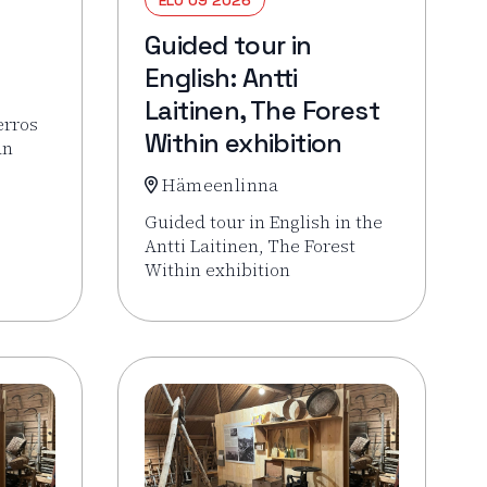
Guided tour in
English: Antti
Laitinen, The Forest
erros
Within exhibition
an
Hämeenlinna
Veistoskierros
Guided tour in English in the
Antti Laitinen, The Forest
Within exhibition
Lue lisää tapahtumasta Guided tour in Engl