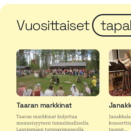
Vuosittaiset
tapa
Taaran markkinat
Janakk
Taaran markkinat kuljettaa
Janakkala
menneisyyteen tunnelmallisella
konserttis
Laurinmäen torpparimuseolla
tuonut…