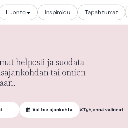
Luonto
Inspiroidu
Tapahtumat
at helposti ja suodata
usajankohdan tai omien
aan.
ti
Valitse ajankohta
Tyhjennä valinnat