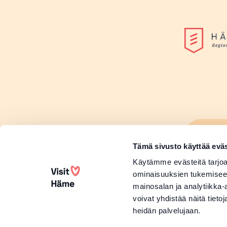
Lisä
Sivu
Tämä sivusto käyttää eväs
Lisä
Käytämme evästeitä tarjoa
ominaisuuksien tukemisee
mainosalan ja analytiikka
voivat yhdistää näitä tietoja
heidän palvelujaan.
Copyright 2026 Visit Häme