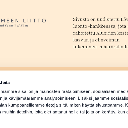
Sivusto on uudistettu Lö
luonto -hankkeessa, jota
rahoitettu Alueiden kest
kasvun ja elinvoiman
tukeminen -määrärahalla
ä tapahtuma
Matkailutoimijoill
 avautuu uudessa ikkunassa
teitä
ä tuotetiedot
Medialle
mamme sisällön ja mainosten räätälöimiseen, sosiaalisen medi
n ja kävijämäärämme analysoimiseen. Lisäksi jaamme sosiaali
-alan kumppaneillemme tietoja siitä, miten käytät sivustoamme
 muihin tietoihin, joita olet antanut heille tai joita on kerätty, kun 
Suomi
English
Deutsch
Svenska
日本語
Русский