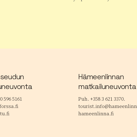
 tuotteesta Janakkalan Musiikkipäivät
Lue lisää tuotteesta Hauhon
 seudun
Hämeenlinnan
uneuvonta
matkailuneuvonta
0 596 5161
Puh. +358 3 621 3370.
orssa.fi
tourist.info@hameenlinna
tu.fi
hameenlinna.fi