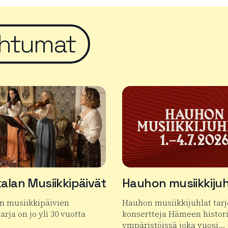
htumat
alan Musiikkipäivät
Hauhon musiikkijuh
n musiikkipäivien
Hauhon musiikkijuhlat tar
arja on jo yli 30 vuotta
konsertteja Hämeen histori
ympäristöissä joka vuosi…