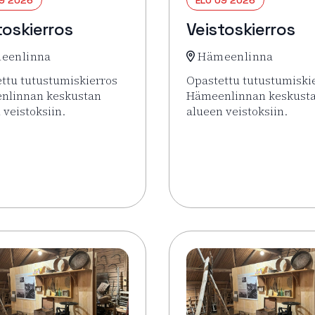
toskierros
Veistoskierros
eenlinna
Hämeenlinna
ttu tutustumiskierros
Opastettu tutustumiski
nlinnan keskustan
Hämeenlinnan keskust
 veistoksiin.
alueen veistoksiin.
sää tapahtumasta Veistoskierros
Lue lisää tapahtumasta 