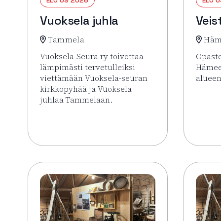
Vuoksela juhla
Veis
Tammela
Häm
Vuoksela-Seura ry toivottaa
Opaste
lämpimästi tervetulleiksi
Hämee
viettämään Vuoksela-seuran
alueen
kirkkopyhää ja Vuoksela
Lue li
juhlaa Tammelaan.
Lue lisää tapahtumasta Vuoksela juhla