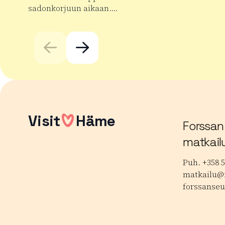
sadonkorjuun aikaan….
Lue lisää
Lue lisää tuotteesta Taaran markkinat
Visit
Häme
Forssan
matkail
Puh. +358 5
matkailu@f
forssanseu