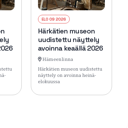
ELO 09 2026
on
Härkätien museon
ely
uudistettu näyttely
2026
avoinna keaällä 2026
Hämeenlinna
stettu
Härkätien museon uudistettu
nä-
näyttely on avoinna heinä-
elokuussa
oinna keaällä 2026
Härkätien museon uudistettu näyttely avoinna keaällä 202
Lue lisää tapahtumasta Härkätien museon