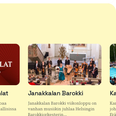
lat
Janakkalan Barokki
Ka
joaa
Janakkalan Barokki viikonloppu on
Ka
allisissa
vanhan musiikin juhlaa Helsingin
jo
Barokkiorkesterin…
Er