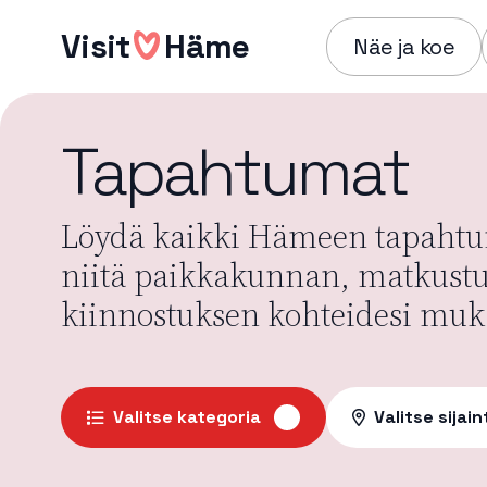
Hyppää
Visit
Häme
sisältöön
Näe ja koe
Tapahtumat
Löydä kaikki Hämeen tapahtum
niitä paikkakunnan, matkust
kiinnostuksen kohteidesi muk
Valitse kategoria
Valitse sijain