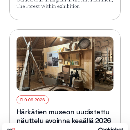
The Forest Within exhibition
Lue lisää tapahtumasta Guided tour in English: Antti 
ELO 09 2026
Härkätien museon uudistettu
näyttely avoinna keaällä 2026