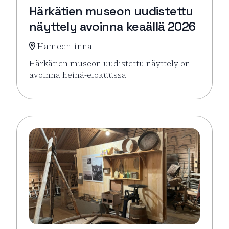
Härkätien museon uudistettu
näyttely avoinna keaällä 2026
Hämeenlinna
Härkätien museon uudistettu näyttely on
avoinna heinä-elokuussa
Lue lisää tapahtumasta Härkätien museon uudistett