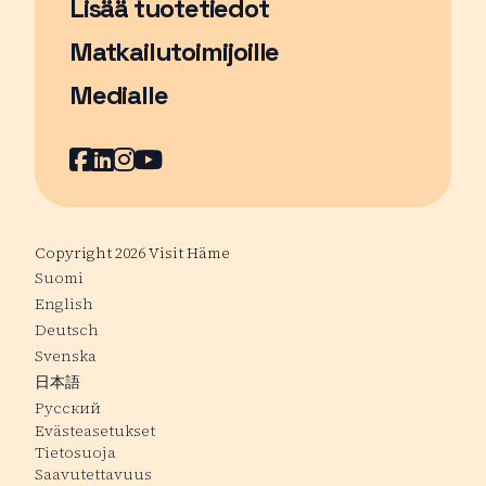
Lisää tuotetiedot
Matkailutoimijoille
Medialle
Facebook
Sivu avautuu uudessa ikkunassa
LinkedIn
Sivu avautuu uudessa ikkunassa
Instagram
Sivu avautuu uudessa ikkunass
YouTube
Sivu avautuu uudessa ikkuna
Copyright 2026 Visit Häme
Suomi
English
Deutsch
Svenska
日本語
Русский
Evästeasetukset
Tietosuoja
Saavutettavuus