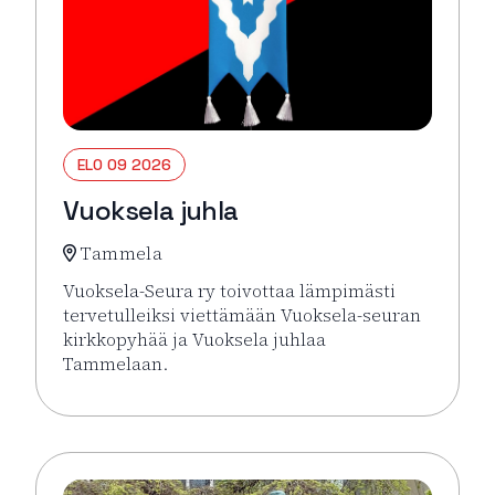
ELO 09 2026
Vuoksela juhla
Tammela
Vuoksela-Seura ry toivottaa lämpimästi
tervetulleiksi viettämään Vuoksela-seuran
kirkkopyhää ja Vuoksela juhlaa
Tammelaan.
Lue lisää tapahtumasta Vuoksela juhla