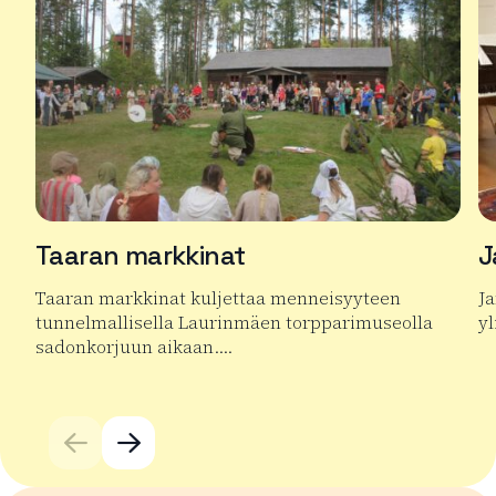
Taaran markkinat
J
Taaran markkinat kuljettaa menneisyyteen
Ja
tunnelmallisella Laurinmäen torpparimuseolla
yl
sadonkorjuun aikaan….
Lu
Lue lisää tuotteesta Taaran markkinat