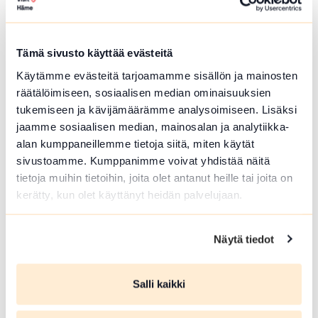
Hämeenlinna
Härkätien museon uudistettu näyttely on
avoinna heinä-elokuussa
Tämä sivusto käyttää evästeitä
Lue lisää tapahtumasta Härkätien museon uudistett
Käytämme evästeitä tarjoamamme sisällön ja mainosten
räätälöimiseen, sosiaalisen median ominaisuuksien
tukemiseen ja kävijämäärämme analysoimiseen. Lisäksi
jaamme sosiaalisen median, mainosalan ja analytiikka-
alan kumppaneillemme tietoja siitä, miten käytät
sivustoamme. Kumppanimme voivat yhdistää näitä
tietoja muihin tietoihin, joita olet antanut heille tai joita on
kerätty, kun olet käyttänyt heidän palvelujaan.
Näytä tiedot
ELO 09 2026
Salli kaikki
Härkätien museon uudistettu