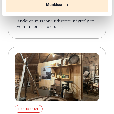
näyttely avoinna keaällä 2026
Muokkaa
Hämeenlinna
Härkätien museon uudistettu näyttely on
avoinna heinä-elokuussa
Lue lisää tapahtumasta Härkätien museon uudistett
ELO 09 2026