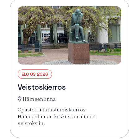
ELO 09 2026
Veistoskierros
Hämeenlinna
Opastettu tutustumiskierros
Hämeenlinnan keskustan alueen
veistoksiin.
Lue lisää tapahtumasta Veistoskierros