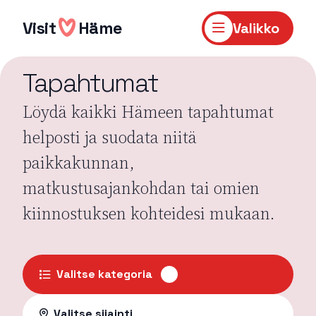
Hyppää
sisältöön
Visit
Häme
Valikko
Tapahtumat
Löydä kaikki Hämeen tapahtumat
helposti ja suodata niitä
paikkakunnan,
matkustusajankohdan tai omien
kiinnostuksen kohteidesi mukaan.
Valitse kategoria
Valitse sijainti