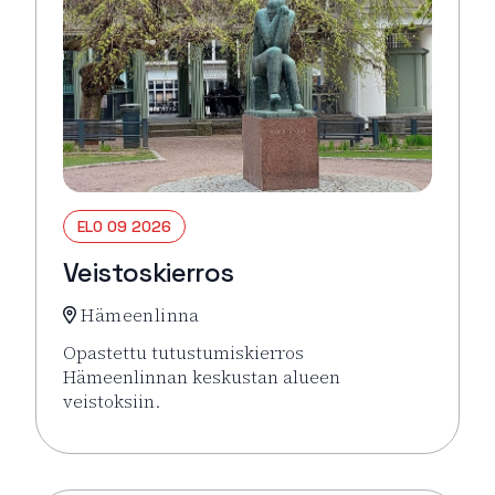
ELO 09 2026
Veistoskierros
Hämeenlinna
Opastettu tutustumiskierros
Hämeenlinnan keskustan alueen
veistoksiin.
Lue lisää tapahtumasta Veistoskierros