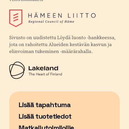
Sivusto on uudistettu Löydä luonto -hankkeessa,
jota on rahoitettu Alueiden kestävän kasvun ja
elinvoiman tukeminen -määrärahalla.
Lisää tapahtuma
Sivu avautuu uudessa ikkunassa
Lisää tuotetiedot
Matkailutoimijoille