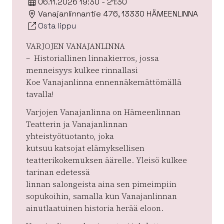
06.11.2026 19:30 - 21:30
Vanajanlinnantie 476, 13330 HÄMEENLINNA
Osta lippu
VARJOJEN VANAJANLINNA
– Historiallinen linnakierros, jossa
menneisyys kulkee rinnallasi
Koe Vanajanlinna ennennäkemättömällä
tavalla!
Varjojen Vanajanlinna on Hämeenlinnan
Teatterin ja Vanajanlinnan
yhteistyötuotanto, joka
kutsuu katsojat elämyksellisen
teatterikokemuksen äärelle. Yleisö kulkee
tarinan edetessä
linnan salongeista aina sen pimeimpiin
sopukoihin, samalla kun Vanajanlinnan
ainutlaatuinen historia herää eloon.