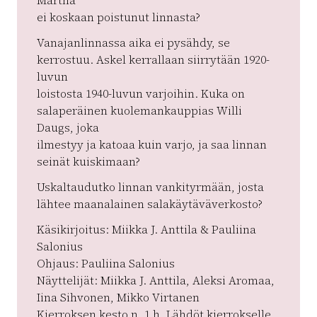
Märtha
ei koskaan poistunut linnasta?
Vanajanlinnassa aika ei pysähdy, se
kerrostuu. Askel kerrallaan siirrytään 1920-
luvun
loistosta 1940-luvun varjoihin. Kuka on
salaperäinen kuolemankauppias Willi
Daugs, joka
ilmestyy ja katoaa kuin varjo, ja saa linnan
seinät kuiskimaan?
Uskaltaudutko linnan vankityrmään, josta
lähtee maanalainen salakäytäväverkosto?
Käsikirjoitus: Miikka J. Anttila & Pauliina
Salonius
Ohjaus: Pauliina Salonius
Näyttelijät: Miikka J. Anttila, Aleksi Aromaa,
Iina Sihvonen, Mikko Virtanen
Kierroksen kesto n. 1 h. Lähdöt kierrokselle