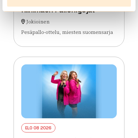
Jokioisten Koetus –
Riihimäen Pallonlyöjät
Jokioinen
Pesäpallo-ottelu, miesten suomensarja
Lue lisää tapahtumasta Jokioisten Koetus – Riihim
ELO 08 2026