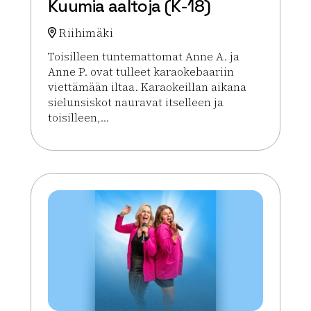
Kuumia aaltoja (K-18)
Riihimäki
Toisilleen tuntemattomat Anne A. ja
Anne P. ovat tulleet karaokebaariin
viettämään iltaa. Karaokeillan aikana
sielunsiskot nauravat itselleen ja
toisilleen,...
Lue lisää tapahtumasta Kuumia aaltoja (K-18)