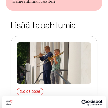
Hämeenlinnan Teatteri.
| ©
Leaflet
OpenStreetMap
+
Lisää tapahtumia
−
ELO 08 2026
Iltasoitto Hämeenlinnan