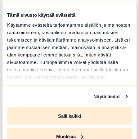
kirkon portailta
Hämeenlinna
Tämä sivusto käyttää evästeitä
Nuorten puhallinsoittajien
Käytämme evästeitä tarjoamamme sisällön ja mainosten
musiikkihetki
räätälöimiseen, sosiaalisen median ominaisuuksien
tukemiseen ja kävijämäärämme analysoimiseen. Lisäksi
Lue lisää tapahtumasta Iltasoitto Hämeenlinnan ki
jaamme sosiaalisen median, mainosalan ja analytiikka-
alan kumppaneillemme tietoja siitä, miten käytät
sivustoamme. Kumppanimme voivat yhdistää näitä
tietoja muihin tietoihin, joita olet antanut heille tai joita on
kerätty, kun olet käyttänyt heidän palvelujaan.
Näytä tiedot
Salli kaikki
ELO 08 2026
Muokkaa