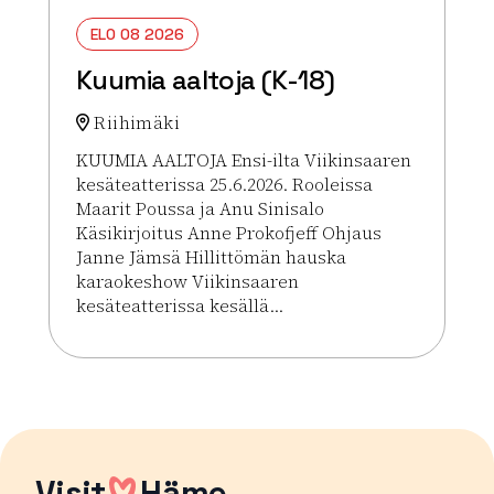
ELO 08 2026
Kuumia aaltoja (K-18)
Riihimäki
KUUMIA AALTOJA Ensi-ilta Viikinsaaren
kesäteatterissa 25.6.2026. Rooleissa
Maarit Poussa ja Anu Sinisalo
Käsikirjoitus Anne Prokofjeff Ohjaus
Janne Jämsä Hillittömän hauska
karaokeshow Viikinsaaren
kesäteatterissa kesällä...
Lue lisää tapahtumasta Kuumia aaltoja (K-18)
Visit
Häme