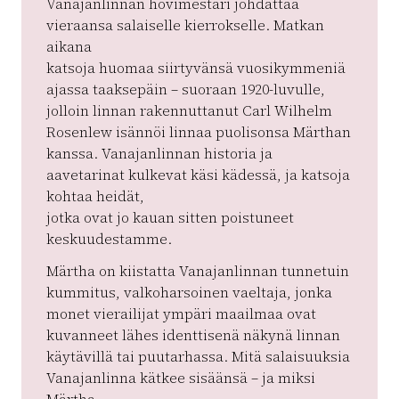
Vanajanlinnan hovimestari johdattaa
vieraansa salaiselle kierrokselle. Matkan
aikana
katsoja huomaa siirtyvänsä vuosikymmeniä
ajassa taaksepäin – suoraan 1920-luvulle,
jolloin linnan rakennuttanut Carl Wilhelm
Rosenlew isännöi linnaa puolisonsa Märthan
kanssa. Vanajanlinnan historia ja
aavetarinat kulkevat käsi kädessä, ja katsoja
kohtaa heidät,
jotka ovat jo kauan sitten poistuneet
keskuudestamme.
Märtha on kiistatta Vanajanlinnan tunnetuin
kummitus, valkoharsoinen vaeltaja, jonka
monet vierailijat ympäri maailmaa ovat
kuvanneet lähes identtisenä näkynä linnan
käytävillä tai puutarhassa. Mitä salaisuuksia
Vanajanlinna kätkee sisäänsä – ja miksi