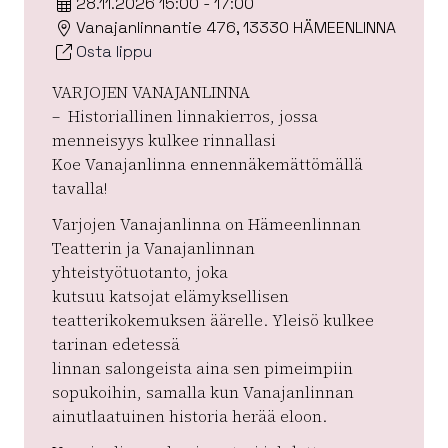
28.11.2026 15:00 - 17:00
Vanajanlinnantie 476, 13330 HÄMEENLINNA
Osta lippu
VARJOJEN VANAJANLINNA
– Historiallinen linnakierros, jossa
menneisyys kulkee rinnallasi
Koe Vanajanlinna ennennäkemättömällä
tavalla!
Varjojen Vanajanlinna on Hämeenlinnan
Teatterin ja Vanajanlinnan
yhteistyötuotanto, joka
kutsuu katsojat elämyksellisen
teatterikokemuksen äärelle. Yleisö kulkee
tarinan edetessä
linnan salongeista aina sen pimeimpiin
sopukoihin, samalla kun Vanajanlinnan
ainutlaatuinen historia herää eloon.