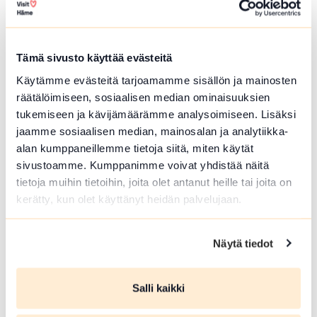
Hämeenlinna
Vanhan ajan askareet muuttuvat
tehokkaaksi jumpaksi hauskan musiikin
Tämä sivusto käyttää evästeitä
tahdissa. Museon lipulla. Lähtö
Palanderin talolta. Säänmukainen
Käytämme evästeitä tarjoamamme sisällön ja mainosten
vaatetus, vesipullo mukaan.
räätälöimiseen, sosiaalisen median ominaisuuksien
tukemiseen ja kävijämäärämme analysoimiseen. Lisäksi
Lue lisää tapahtumasta Pirren piikajumppa
jaamme sosiaalisen median, mainosalan ja analytiikka-
alan kumppaneillemme tietoja siitä, miten käytät
sivustoamme. Kumppanimme voivat yhdistää näitä
tietoja muihin tietoihin, joita olet antanut heille tai joita on
kerätty, kun olet käyttänyt heidän palvelujaan.
Näytä tiedot
Salli kaikki
ELO 06 2026