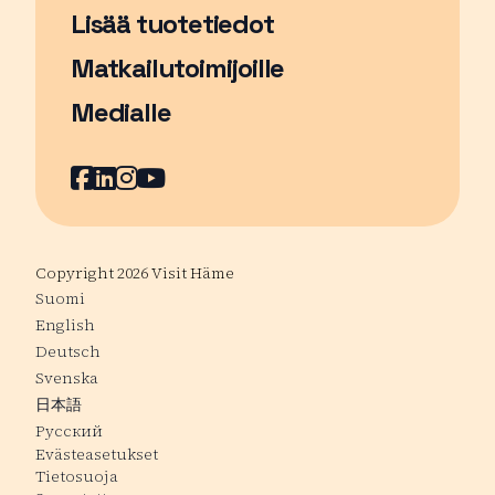
Lisää tuotetiedot
Matkailutoimijoille
Medialle
Facebook
Sivu avautuu uudessa ikkunassa
LinkedIn
Sivu avautuu uudessa ikkunassa
Instagram
Sivu avautuu uudessa ikkunass
YouTube
Sivu avautuu uudessa ikkuna
Copyright 2026 Visit Häme
Suomi
English
Deutsch
Svenska
日本語
Русский
Evästeasetukset
Tietosuoja