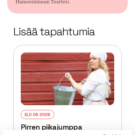
Hämeenlinnan Teatteri.
| ©
Leaflet
OpenStreetMap
+
Lisää tapahtumia
−
ELO 06 2026
Pirren piikajumppa