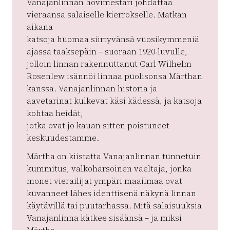
Vanajanlinnan hovimestari johdattaa
vieraansa salaiselle kierrokselle. Matkan
aikana
katsoja huomaa siirtyvänsä vuosikymmeniä
ajassa taaksepäin – suoraan 1920-luvulle,
jolloin linnan rakennuttanut Carl Wilhelm
Rosenlew isännöi linnaa puolisonsa Märthan
kanssa. Vanajanlinnan historia ja
aavetarinat kulkevat käsi kädessä, ja katsoja
kohtaa heidät,
jotka ovat jo kauan sitten poistuneet
keskuudestamme.
Märtha on kiistatta Vanajanlinnan tunnetuin
kummitus, valkoharsoinen vaeltaja, jonka
monet vierailijat ympäri maailmaa ovat
kuvanneet lähes identtisenä näkynä linnan
käytävillä tai puutarhassa. Mitä salaisuuksia
Vanajanlinna kätkee sisäänsä – ja miksi