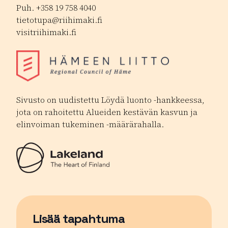
Puh. +358 19 758 4040
tietotupa@riihimaki.fi
visitriihimaki.fi
Sivusto on uudistettu Löydä luonto -hankkeessa,
jota on rahoitettu Alueiden kestävän kasvun ja
elinvoiman tukeminen -määrärahalla.
Lisää tapahtuma
Sivu avautuu uudessa ikkunassa