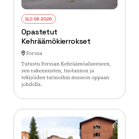
ELO 06 2026
Opastetut
Kehräämökierrokset
Forssa
Tutustu Forssan Kehräämöalueeseen,
sen rakennusten, tuotannon ja
tekijöiden tarinoihin museon oppaan
johdolla.
Lue lisää tapahtumasta Opastetut Kehräämökierr