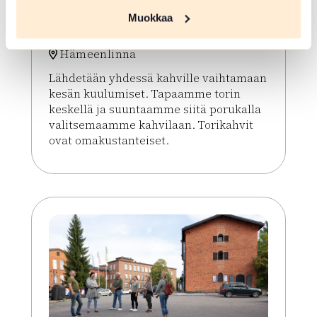
Muokkaa
Pysäkin torikahvit
Hämeenlinna
Lähdetään yhdessä kahville vaihtamaan
kesän kuulumiset. Tapaamme torin
keskellä ja suuntaamme siitä porukalla
valitsemaamme kahvilaan. Torikahvit
ovat omakustanteiset.
Lue lisää tapahtumasta Pysäkin torikahvit