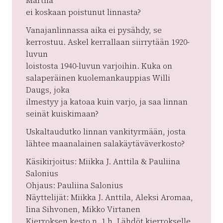
Märtha
ei koskaan poistunut linnasta?
Vanajanlinnassa aika ei pysähdy, se
kerrostuu. Askel kerrallaan siirrytään 1920-
luvun
loistosta 1940-luvun varjoihin. Kuka on
salaperäinen kuolemankauppias Willi
Daugs, joka
ilmestyy ja katoaa kuin varjo, ja saa linnan
seinät kuiskimaan?
Uskaltaudutko linnan vankityrmään, josta
lähtee maanalainen salakäytäväverkosto?
Käsikirjoitus: Miikka J. Anttila & Pauliina
Salonius
Ohjaus: Pauliina Salonius
Näyttelijät: Miikka J. Anttila, Aleksi Aromaa,
Iina Sihvonen, Mikko Virtanen
Kierroksen kesto n. 1 h. Lähdöt kierrokselle