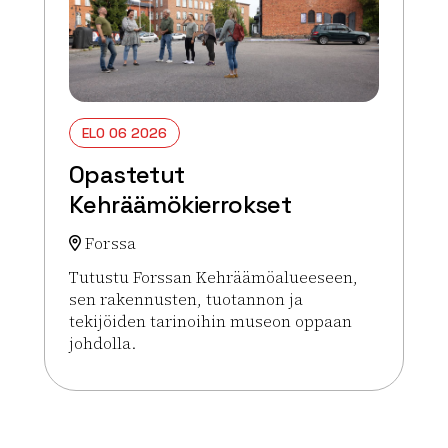
ELO 06 2026
Opastetut
Kehräämökierrokset
Forssa
Tutustu Forssan Kehräämöalueeseen,
sen rakennusten, tuotannon ja
tekijöiden tarinoihin museon oppaan
johdolla.
Lue lisää tapahtumasta Opastetut Kehräämökierr