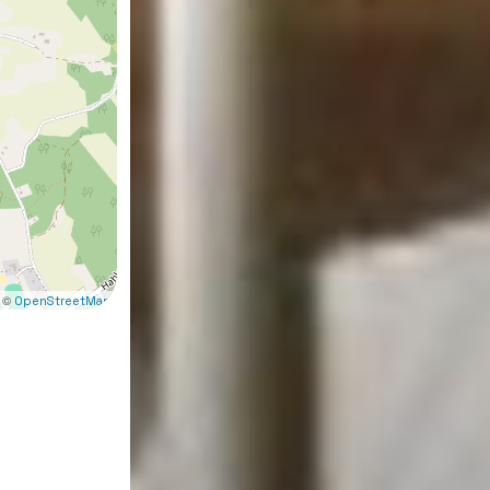
 ©
OpenStreetMap