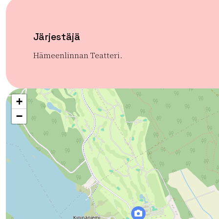
Järjestäjä
Hämeenlinnan Teatteri.
+
−