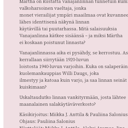
Märtha on kiistatta Vanajanlinnan tunnetuin kum
valkoharsoinen vaeltaja, jonka
monet vierailijat ympäri maailmaa ovat kuvannee
lähes identtisenä näkynä linnan
käytävillä tai puutarhassa. Mitä salaisuuksia
Vanajanlinna kätkee sisäänsä – ja miksi Märtha
ei koskaan poistunut linnasta?
Vanajanlinnassa aika ei pysähdy, se kerrostuu. As
kerrallaan siirrytään 1920-luvun
loistosta 1940-luvun varjoihin. Kuka on salaperäi
kuolemankauppias Willi Daugs, joka
ilmestyy ja katoaa kuin varjo, ja saa linnan seinät
kuiskimaan?
Uskaltaudutko linnan vankityrmään, josta lähtee
maanalainen salakäytäväverkosto?
Käsikirjoitus: Miikka J. Anttila & Pauliina Salonius
Ohjaus: Pauliina Salonius