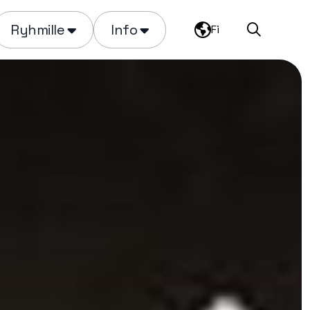
Ryhmille
Info
Fi
Haku