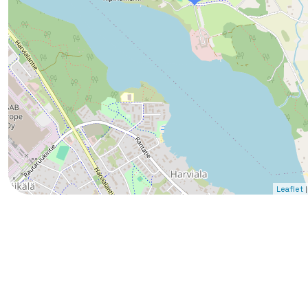
|
Leaflet