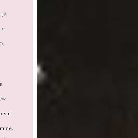
 ja
en
n,
a
lew
kevat
tamme.