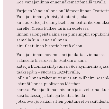
Koe Vanajanlinna ennennäkemättömällä tavalla!
Varjojen Vanajanlinna on Hämeenlinnan Teatterin
Vanajanlinnan yhteistyötuotanto, joka
kutsuu katsojat elämyksellisen teatterikokemuks
äärelle. Yleisö kulkee tarinan edetessä
linnan salongeista aina sen pimeimpiin sopukoihi
samalla kun Vanajanlinnan
ainutlaatuinen historia herää eloon.
Vanajanlinnan hovimestari johdattaa vieraansa
salaiselle kierrokselle. Matkan aikana
katsoja huomaa siirtyvänsä vuosikymmeniä ajass
taaksepäin – suoraan 1920-luvulle,
jolloin linnan rakennuttanut Carl Wilhelm Rosen
isännöi linnaa puolisonsa Märthan
kanssa. Vanajanlinnan historia ja aavetarinat kul
käsi kädessä, ja katsoja kohtaa heidät,
jotka ovat jo kauan sitten poistuneet keskuudes