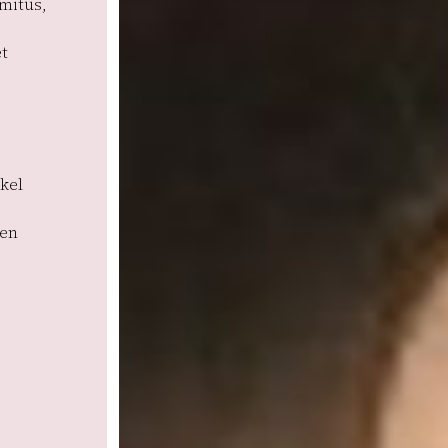
mitus,
t
kel
nen