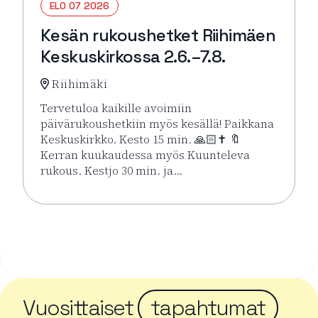
ELO 07 2026
Kesän rukoushetket Riihimäen
Keskuskirkossa 2.6.–7.8.
Riihimäki
Tervetuloa kaikille avoimiin
päivärukoushetkiin myös kesällä! Paikkana
Keskuskirkko. Kesto 15 min. 🙏🏻✝️ 🔖
Kerran kuukaudessa myös Kuunteleva
rukous. Kestjo 30 min. ja…
Lue lisää tapahtumasta Kesän rukoushetket Riihimä
Vuosittaiset
tapahtumat