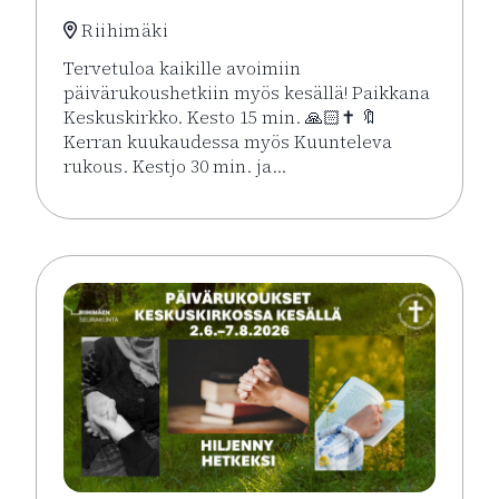
Riihimäki
Tervetuloa kaikille avoimiin
päivärukoushetkiin myös kesällä! Paikkana
Keskuskirkko. Kesto 15 min. 🙏🏻✝️ 🔖
Kerran kuukaudessa myös Kuunteleva
rukous. Kestjo 30 min. ja…
Lue lisää tapahtumasta Kesän rukoushetket Riihimä