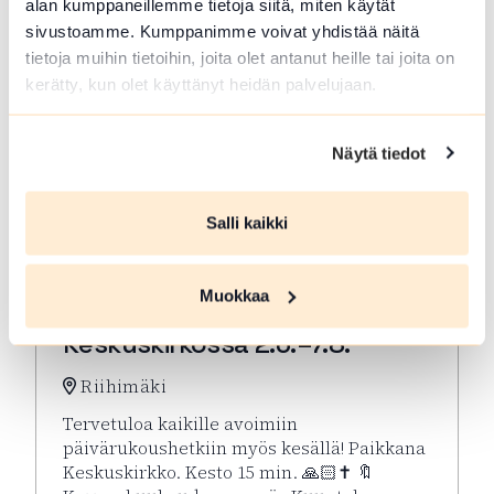
alan kumppaneillemme tietoja siitä, miten käytät
sivustoamme. Kumppanimme voivat yhdistää näitä
tietoja muihin tietoihin, joita olet antanut heille tai joita on
kerätty, kun olet käyttänyt heidän palvelujaan.
Näytä tiedot
Salli kaikki
ELO 07 2026
Muokkaa
Kesän rukoushetket Riihimäen
Keskuskirkossa 2.6.–7.8.
Riihimäki
Tervetuloa kaikille avoimiin
päivärukoushetkiin myös kesällä! Paikkana
Keskuskirkko. Kesto 15 min. 🙏🏻✝️ 🔖