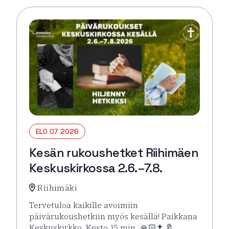
ELO 07 2026
Kesän rukoushetket Riihimäen
Keskuskirkossa 2.6.–7.8.
Riihimäki
Tervetuloa kaikille avoimiin
päivärukoushetkiin myös kesällä! Paikkana
Keskuskirkko. Kesto 15 min. 🙏🏻✝️ 🔖