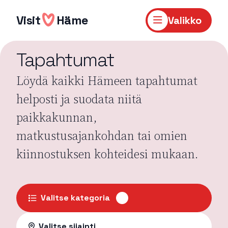
Hyppää
sisältöön
Visit
Häme
Valikko
Tapahtumat
Löydä kaikki Hämeen tapahtumat
helposti ja suodata niitä
paikkakunnan,
matkustusajankohdan tai omien
kiinnostuksen kohteidesi mukaan.
Valitse kategoria
Valitse sijainti