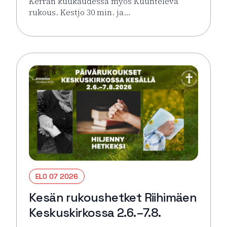
Kerran kuukaudessa myös Kuunteleva
rukous. Kestjo 30 min. ja…
Lue lisää tapahtumasta Kesän rukoushetket Riihimä
ELO 07 2026
Kesän rukoushetket Riihimäen
Keskuskirkossa 2.6.–7.8.