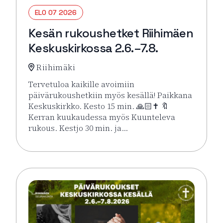
ELO 07 2026
Kesän rukoushetket Riihimäen
Keskuskirkossa 2.6.–7.8.
Riihimäki
Tervetuloa kaikille avoimiin
päivärukoushetkiin myös kesällä! Paikkana
Keskuskirkko. Kesto 15 min. 🙏🏻✝️ 🔖
Kerran kuukaudessa myös Kuunteleva
rukous. Kestjo 30 min. ja…
Lue lisää tapahtumasta Kesän rukoushetket Riihimä