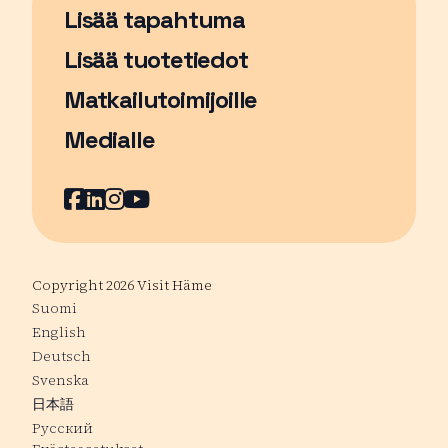
Lisää tapahtuma
Sivu avautuu uudessa ikkunassa
Lisää tuotetiedot
Matkailutoimijoille
Medialle
Facebook
Sivu avautuu uudessa ikkunassa
LinkedIn
Sivu avautuu uudessa ikkunassa
Instagram
Sivu avautuu uudessa ikkunass
YouTube
Sivu avautuu uudessa ikkuna
Copyright 2026 Visit Häme
Suomi
English
Deutsch
Svenska
日本語
Русский