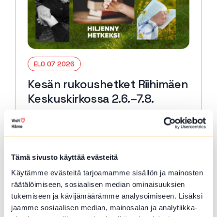
ELO 07 2026
Kesän rukoushetket Riihimäen
Keskuskirkossa 2.6.–7.8.
Riihimäki
Tervetuloa kaikille avoimiin
päivärukoushetkiin myös kesällä! Paikkana
Keskuskirkko. Kesto 15 min. 🙏🏻✝️ 🔖
Tämä sivusto käyttää evästeitä
Kerran kuukaudessa myös Kuunteleva
Käytämme evästeitä tarjoamamme sisällön ja mainosten
rukous. Kestjo 30 min. ja…
räätälöimiseen, sosiaalisen median ominaisuuksien
Lue lisää tapahtumasta Kesän rukoushetket Riihimä
tukemiseen ja kävijämäärämme analysoimiseen. Lisäksi
jaamme sosiaalisen median, mainosalan ja analytiikka-