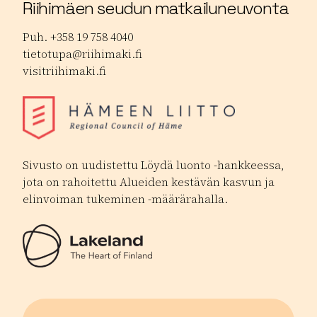
Riihimäen seudun matkailuneuvonta
Puh. +358 19 758 4040
tietotupa@riihimaki.fi
visitriihimaki.fi
Sivusto on uudistettu Löydä luonto -hankkeessa,
jota on rahoitettu Alueiden kestävän kasvun ja
elinvoiman tukeminen -määrärahalla.