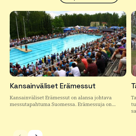
Kansainväliset Erämessut
T
Kansainväliset Erämessut on alansa johtava
T
messutapahtuma Suomessa. Erämessuja on…
t
s
Lue lisää tuotteesta Kansainväliset Erämessut
Lu