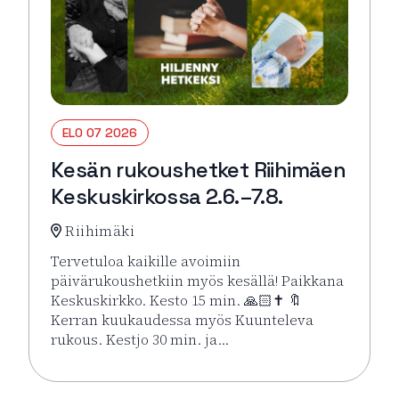
ELO 07 2026
Kesän rukoushetket Riihimäen
Keskuskirkossa 2.6.–7.8.
Riihimäki
Tervetuloa kaikille avoimiin
päivärukoushetkiin myös kesällä! Paikkana
Keskuskirkko. Kesto 15 min. 🙏🏻✝️ 🔖
Kerran kuukaudessa myös Kuunteleva
rukous. Kestjo 30 min. ja…
Lue lisää tapahtumasta Kesän rukoushetket Riihimä