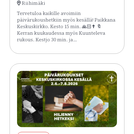
Riihimäki
Tervetuloa kaikille avoimiin
päivärukoushetkiin myös kesällä! Paikkana
Keskuskirkko. Kesto 15 min. 🙏🏻✝️ 🔖
Kerran kuukaudessa myös Kuunteleva
rukous. Kestjo 30 min. ja…
Lue lisää tapahtumasta Kesän rukoushetket Riihimä