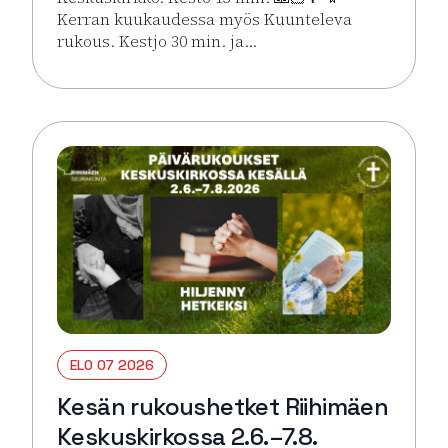
Kerran kuukaudessa myös Kuunteleva
rukous. Kestjo 30 min. ja…
Lue lisää tapahtumasta Kesän rukoushetket Riihimä
ELO 07 2026
Kesän rukoushetket Riihimäen
Keskuskirkossa 2.6.–7.8.