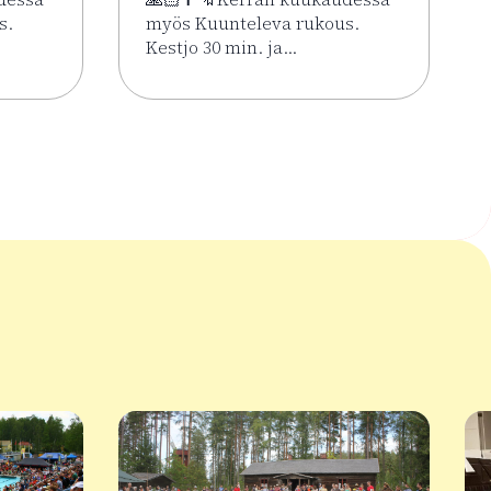
s.
myös Kuunteleva rukous.
Kestjo 30 min. ja…
ssa 2.6.–7.8.
Kesän rukoushetket Riihimäen Keskuskirkossa 2.6.–7.8.
Lue lisää tapahtumasta Kesän rukoushetke