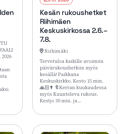
lden
Kesän rukoushetket
Riihimäen
Keskuskirkossa 2.6.–
7.8.
TTU
VAALI
Riihimäki
 2026
Tervetuloa kaikille avoimiin
päivärukoushetkiin myös
itaan
kesällä! Paikkana
ista
Keskuskirkko. Kesto 15 min.
🙏🏻✝️ 🔖Kerran kuukaudessa
aksi
myös Kuunteleva rukous.
Kestjo 30 min. ja…
HOLJAT 2026: Golden VIP Perjantai
Lue lisää tapahtumasta Kesän rukoushetke