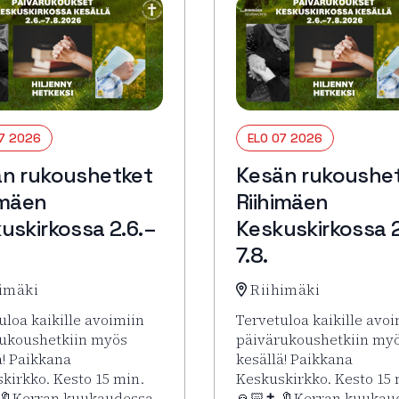
07 2026
ELO 07 2026
n rukoushetket
Kesän rukoushe
imäen
Riihimäen
uskirkossa 2.6.–
Keskuskirkossa 2
7.8.
imäki
Riihimäki
uloa kaikille avoimiin
Tervetuloa kaikille avoi
ukoushetkiin myös
päivärukoushetkiin my
ä! Paikkana
kesällä! Paikkana
kirkko. Kesto 15 min.
Keskuskirkko. Kesto 15 
 🔖Kerran kuukaudessa
🙏🏻✝️ 🔖Kerran kuukau