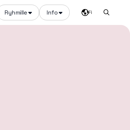
Ryhmille
Info
Fi
Haku