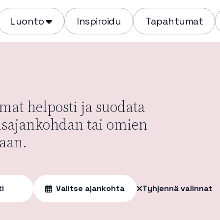
Luonto
Inspiroidu
Tapahtumat
at helposti ja suodata
usajankohdan tai omien
aan.
ti
Valitse ajankohta
Tyhjennä valinnat