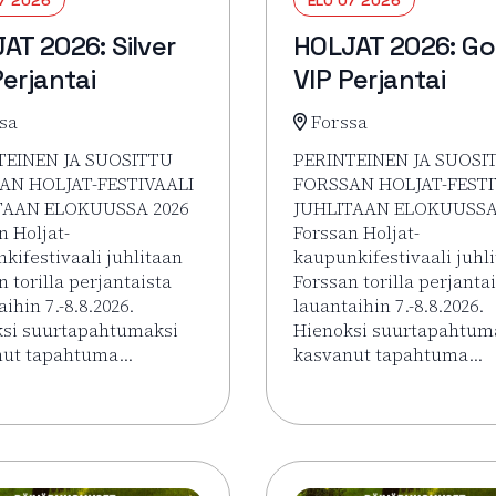
AT 2026: Silver
HOLJAT 2026: Go
Perjantai
VIP Perjantai
sa
Forssa
TEINEN JA SUOSITTU
PERINTEINEN JA SUOSI
AN HOLJAT-FESTIVAALI
FORSSAN HOLJAT-FESTI
TAAN ELOKUUSSA 2026
JUHLITAAN ELOKUUSSA
n Holjat-
Forssan Holjat-
kifestivaali juhlitaan
kaupunkifestivaali juhl
n torilla perjantaista
Forssan torilla perjanta
ihin 7.-8.8.2026.
lauantaihin 7.-8.8.2026.
si suurtapahtumaksi
Hienoksi suurtapahtum
nut tapahtuma…
kasvanut tapahtuma…
sää tapahtumasta HOLJAT 2026: Silver VIP Perjantai
Lue lisää tapahtumasta 