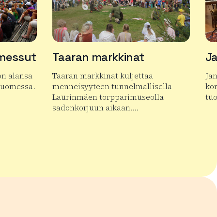
ämessut
Taaran markkinat
Ja
on alansa
Taaran markkinat kuljettaa
Ja
Suomessa.
menneisyyteen tunnelmallisella
kon
Laurinmäen torpparimuseolla
tu
sadonkorjuun aikaan….
inväliset Erämessut
Lue
Lue lisää tuotteesta Taaran markkinat