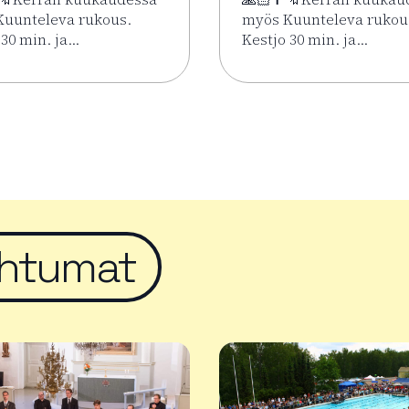
uunteleva rukous.
myös Kuunteleva rukou
 30 min. ja…
Kestjo 30 min. ja…
imäen Keskuskirkossa 2.6.–7.8.
sää tapahtumasta Kesän rukoushetket Riihimäen Keskuskirko
Lue lisää tapahtumasta 
htumat