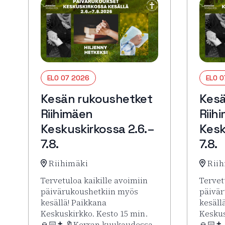
ELO 07 2026
ELO 
Kesän rukoushetket
Kesä
Riihimäen
Riih
Keskuskirkossa 2.6.–
Kesk
7.8.
7.8.
Riihimäki
Riih
Tervetuloa kaikille avoimiin
Tervet
päivärukoushetkiin myös
päivär
kesällä! Paikkana
kesäll
Keskuskirkko. Kesto 15 min.
Keskus
🙏🏻✝️ 🔖Kerran kuukaudessa
🙏🏻✝️