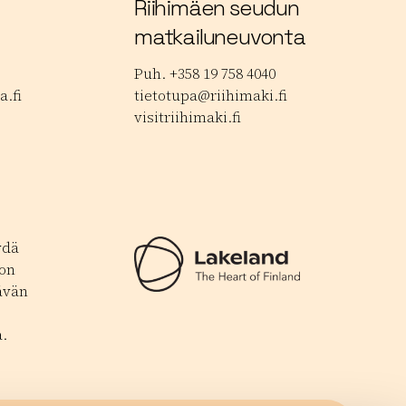
Riihimäen seudun
matkailuneuvonta
Puh. +358 19 758 4040
.fi
tietotupa@riihimaki.fi
visitriihimaki.fi
ydä
 on
ävän
.