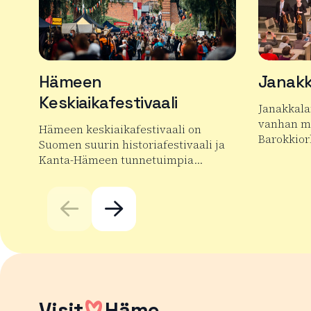
Hämeen
Janakk
Keskiaikafestivaali
Janakkala
vanhan mu
Hämeen keskiaikafestivaali on
Barokkior
Suomen suurin historiafestivaali ja
Kanta-Hämeen tunnetuimpia…
Lue lisää
Lue lisää tuotteesta Hämeen Keskiaikafestivaali
Visit
Häme