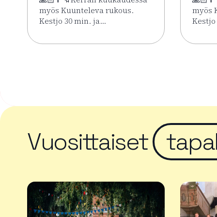
myös Kuunteleva rukous.
myös K
Kestjo 30 min. ja…
Kestjo
Lue lisää tapahtumasta Kesän rukoushetket Riih
Lue li
Vuosittaiset
tapa