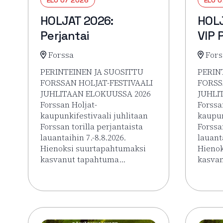
HOLJAT 2026:
HOLJ
Perjantai
VIP 
Forssa
Fors
PERINTEINEN JA SUOSITTU
PERIN
FORSSAN HOLJAT-FESTIVAALI
FORSS
JUHLITAAN ELOKUUSSA 2026
JUHLI
Forssan Holjat-
Forssa
kaupunkifestivaali juhlitaan
kaupun
Forssan torilla perjantaista
Forssa
lauantaihin 7.-8.8.2026.
lauanta
Hienoksi suurtapahtumaksi
Hienok
kasvanut tapahtuma…
kasva
Lue lisää tapahtumasta HOLJAT 2026: Perjantai
Lue li