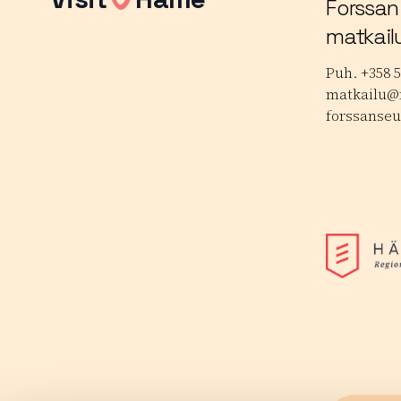
Forssan
matkail
Puh. +358 5
matkailu@f
forssanseu