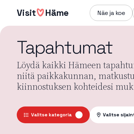
Hyppää
Visit
Häme
sisältöön
Näe ja koe
Tapahtumat
Löydä kaikki Hämeen tapahtum
niitä paikkakunnan, matkust
kiinnostuksen kohteidesi muk
Valitse kategoria
Valitse sijain