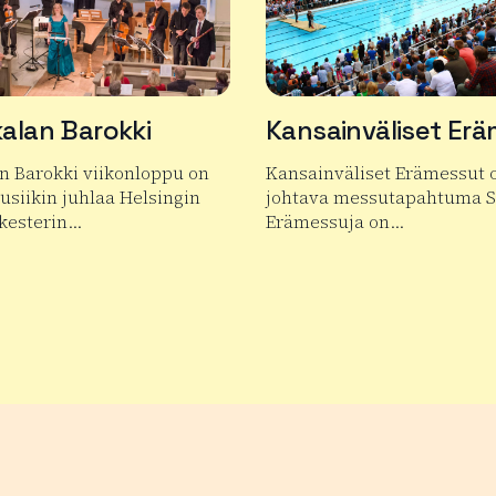
alan Barokki
Kansainväliset Er
n Barokki viikonloppu on
Kansainväliset Erämessut 
siikin juhlaa Helsingin
johtava messutapahtuma 
kesterin…
Erämessuja on…
 tuotteesta Janakkalan Barokki
Lue lisää tuotteesta Kansa