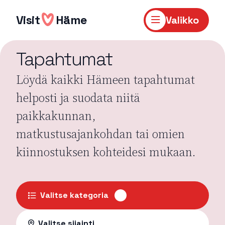
Hyppää
sisältöön
Visit
Häme
Valikko
Tapahtumat
Löydä kaikki Hämeen tapahtumat
helposti ja suodata niitä
paikkakunnan,
matkustusajankohdan tai omien
kiinnostuksen kohteidesi mukaan.
Valitse kategoria
Valitse sijainti