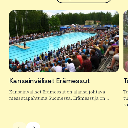
Kansainväliset Erämessut
T
Kansainväliset Erämessut on alansa johtava
T
messutapahtuma Suomessa. Erämessuja on…
t
s
Lue lisää tuotteesta Kansainväliset Erämessut
Lu