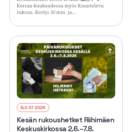
Kerran kuukaudessa myös Kuunteleva
rukous. Kestjo 30 min. ja…
Lue lisää tapahtumasta Kesän rukoushetket Riihimä
ELO 07 2026
Kesän rukoushetket Riihimäen
Keskuskirkossa 2.6.–7.8.