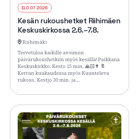
ELO 07 2026
Kesän rukoushetket Riihimäen
Keskuskirkossa 2.6.–7.8.
Riihimäki
Tervetuloa kaikille avoimiin
päivärukoushetkiin myös kesällä! Paikkana
Keskuskirkko. Kesto 15 min. 🙏🏻✝️ 🔖
Kerran kuukaudessa myös Kuunteleva
rukous. Kestjo 30 min. ja…
Lue lisää tapahtumasta Kesän rukoushetket Riihimä