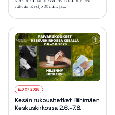
Kerran kuukaudessa myös Kuunteleva
rukous. Kestjo 30 min. ja…
Lue lisää tapahtumasta Kesän rukoushetket Riihimä
ELO 07 2026
Kesän rukoushetket Riihimäen
Keskuskirkossa 2.6.–7.8.