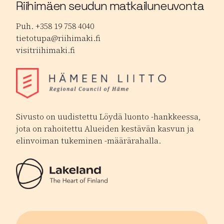
Riihimäen seudun matkailuneuvonta
Puh. +358 19 758 4040
tietotupa@riihimaki.fi
visitriihimaki.fi
Sivusto on uudistettu Löydä luonto -hankkeessa,
jota on rahoitettu Alueiden kestävän kasvun ja
elinvoiman tukeminen -määrärahalla.