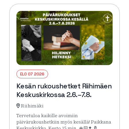
ELO 07 2026
Kesän rukoushetket Riihimäen
Keskuskirkossa 2.6.–7.8.
Riihimäki
Tervetuloa kaikille avoimiin
päivärukoushetkiin myös kesällä! Paikkana
Keskuskirkko. Kesto 15 min. 🙏🏻✝️ 🔖