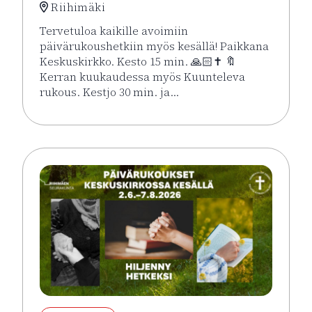
Riihimäki
Tervetuloa kaikille avoimiin
päivärukoushetkiin myös kesällä! Paikkana
Keskuskirkko. Kesto 15 min. 🙏🏻✝️ 🔖
Kerran kuukaudessa myös Kuunteleva
rukous. Kestjo 30 min. ja…
Lue lisää tapahtumasta Kesän rukoushetket Riihimä