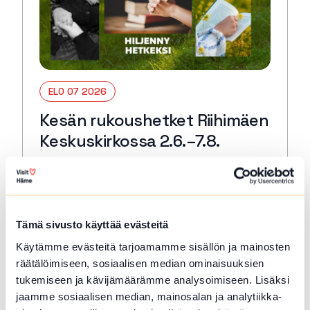
ELO 07 2026
Kesän rukoushetket Riihimäen
Keskuskirkossa 2.6.–7.8.
Riihimäki
Tervetuloa kaikille avoimiin
päivärukoushetkiin myös kesällä! Paikkana
Keskuskirkko. Kesto 15 min. 🙏🏻✝️ 🔖
Tämä sivusto käyttää evästeitä
Kerran kuukaudessa myös Kuunteleva
Käytämme evästeitä tarjoamamme sisällön ja mainosten
rukous. Kestjo 30 min. ja…
räätälöimiseen, sosiaalisen median ominaisuuksien
Lue lisää tapahtumasta Kesän rukoushetket Riihimä
tukemiseen ja kävijämäärämme analysoimiseen. Lisäksi
jaamme sosiaalisen median, mainosalan ja analytiikka-