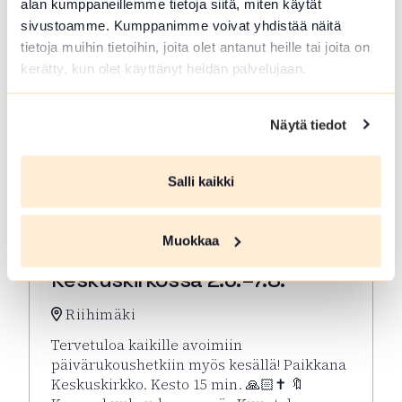
alan kumppaneillemme tietoja siitä, miten käytät
sivustoamme. Kumppanimme voivat yhdistää näitä
tietoja muihin tietoihin, joita olet antanut heille tai joita on
kerätty, kun olet käyttänyt heidän palvelujaan.
Näytä tiedot
Salli kaikki
ELO 07 2026
Muokkaa
Kesän rukoushetket Riihimäen
Keskuskirkossa 2.6.–7.8.
Riihimäki
Tervetuloa kaikille avoimiin
päivärukoushetkiin myös kesällä! Paikkana
Keskuskirkko. Kesto 15 min. 🙏🏻✝️ 🔖