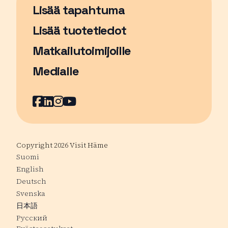
Lisää tapahtuma
Sivu avautuu uudessa ikkunassa
Lisää tuotetiedot
Matkailutoimijoille
Medialle
Facebook
Sivu avautuu uudessa ikkunassa
LinkedIn
Sivu avautuu uudessa ikkunassa
Instagram
Sivu avautuu uudessa ikkunass
YouTube
Sivu avautuu uudessa ikkuna
Copyright 2026 Visit Häme
Suomi
English
Deutsch
Svenska
日本語
Русский