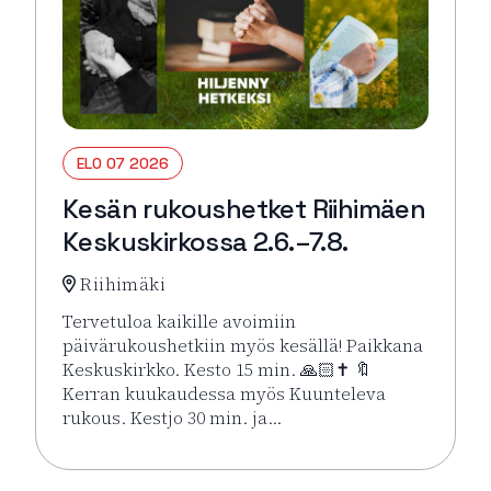
ELO 07 2026
Kesän rukoushetket Riihimäen
Keskuskirkossa 2.6.–7.8.
Riihimäki
Tervetuloa kaikille avoimiin
päivärukoushetkiin myös kesällä! Paikkana
Keskuskirkko. Kesto 15 min. 🙏🏻✝️ 🔖
Kerran kuukaudessa myös Kuunteleva
rukous. Kestjo 30 min. ja…
Lue lisää tapahtumasta Kesän rukoushetket Riihimä