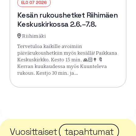
ELO 07 2026
Kesän rukoushetket Riihimäen
Keskuskirkossa 2.6.–7.8.
Riihimäki
Tervetuloa kaikille avoimiin
päivärukoushetkiin myös kesällä! Paikkana
Keskuskirkko. Kesto 15 min. 🙏🏻✝️ 🔖
Kerran kuukaudessa myös Kuunteleva
rukous. Kestjo 30 min. ja…
Lue lisää tapahtumasta Kesän rukoushetket Riihimä
Vuosittaiset
tapahtumat