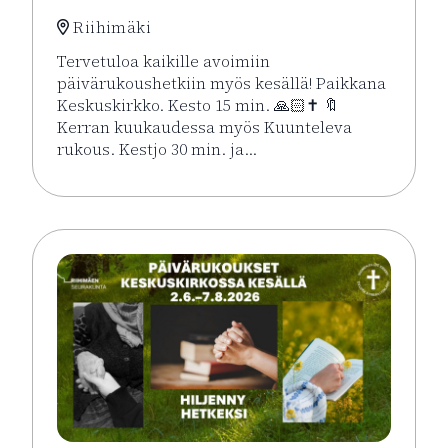
Riihimäki
Tervetuloa kaikille avoimiin
päivärukoushetkiin myös kesällä! Paikkana
Keskuskirkko. Kesto 15 min. 🙏🏻✝️ 🔖
Kerran kuukaudessa myös Kuunteleva
rukous. Kestjo 30 min. ja…
Lue lisää tapahtumasta Kesän rukoushetket Riihimä