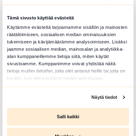
Tämä sivusto käyttää evästeitä
ELO 09 2026
Käytämme evästeitä tarjoamamme sisällön ja mainosten
Vuoksela juhla
räätälöimiseen, sosiaalisen median ominaisuuksien
tukemiseen ja kävijämäärämme analysoimiseen. Lisäksi
Tammela
jaamme sosiaalisen median, mainosalan ja analytiikka-
alan kumppaneillemme tietoja siitä, miten käytät
Vuoksela-Seura ry toivottaa lämpimästi
tervetulleiksi viettämään Vuoksela-
sivustoamme. Kumppanimme voivat yhdistää näitä
seuran kirkkopyhää ja Vuoksela juhlaa
tietoja muihin tietoihin, joita olet antanut heille tai joita on
Tammelaan.
kerätty, kun olet käyttänyt heidän palvelujaan.
Lue lisää tapahtumasta Vuoksela juhla
Näytä tiedot
Salli kaikki