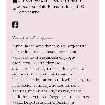
07.08.2026 14.30 - 18.12.2026 16.00
Joogakoulu Kajo, Rauhankatu 3, 13100
Hämeenlinna
Facebook
Virittäydy viikonloppuun
Kurssilla teemme dynaamista harjoitusta,
joka valmistelee kehoa viipymiseen
valitussa tavoiteasanassa eli jooga-
asennossa. Virittäydymme
asanatyöskentelyyn alkurentoutuksessa
selinmakuulla ja viimeistelemme
harjoituksen loppurentoutuksella. Harjoitus
lisää kehon voimaa ja notkeutta, sekä
kehittää mielen keskittymiskykyä sekä
hellittämisen taitoa. Joogaharjoituksesta voi
vaada helpotusta mm. stressiin, ja