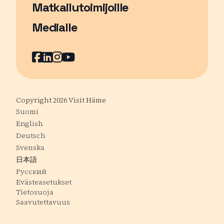
Matkailutoimijoille
Medialle
Facebook
Sivu avautuu uudessa ikkunassa
LinkedIn
Sivu avautuu uudessa ikkunassa
Instagram
Sivu avautuu uudessa ikkunass
YouTube
Sivu avautuu uudessa ikkuna
Copyright 2026 Visit Häme
Suomi
English
Deutsch
Svenska
日本語
Русский
Evästeasetukset
Tietosuoja
Saavutettavuus