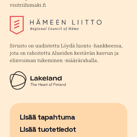
visitriihimaki.fi
Sivusto on uudistettu Löydä luonto -hankkeessa,
jota on rahoitettu Alueiden kestävän kasvun ja
elinvoiman tukeminen -määrärahalla.
Lisää tapahtuma
Sivu avautuu uudessa ikkunassa
Lisää tuotetiedot