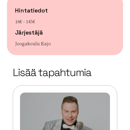
Hintatiedot
16€ - 145€
Järjestäjä
Joogakoulu Kajo
| ©
Leaflet
OpenStreetMap
+
Lisää tapahtumia
−