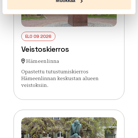
Muokkaa
ELO 09 2026
Veistoskierros
Hämeenlinna
Opastettu tutustumiskierros
Hämeenlinnan keskustan alueen
veistoksiin.
Lue lisää tapahtumasta Veistoskierros