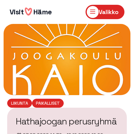
Hyppää
sisältöön
Visit
Häme
Valikko
LIIKUNTA
PAIKALLISET
Hathajoogan perusryhmä