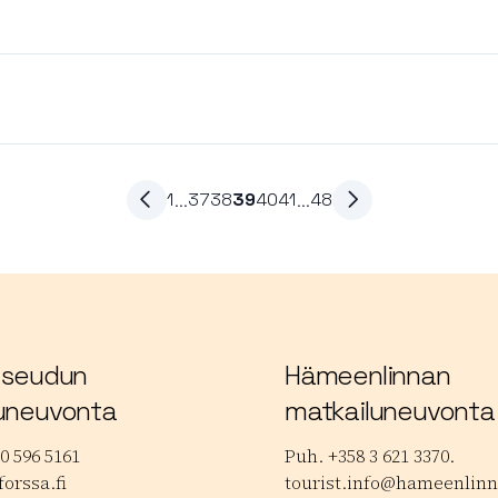
1
…
37
38
39
40
41
…
48
 seudun
Hämeenlinnan
uneuvonta
matkailuneuvonta
0 596 5161
Puh. +358 3 621 3370.
orssa.fi
tourist.info@hameenlinna