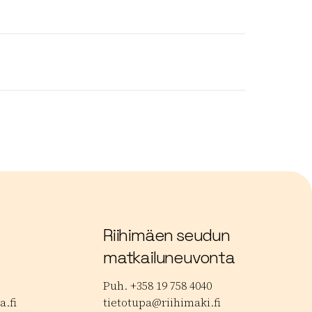
Riihimäen seudun
matkailuneuvonta
Puh. +358 19 758 4040
.fi
tietotupa@riihimaki.fi