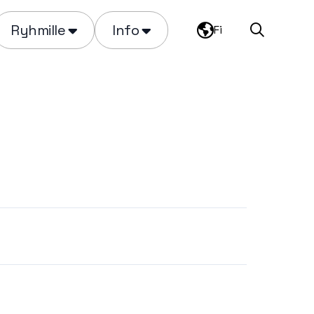
Ryhmille
Info
Fi
Haku