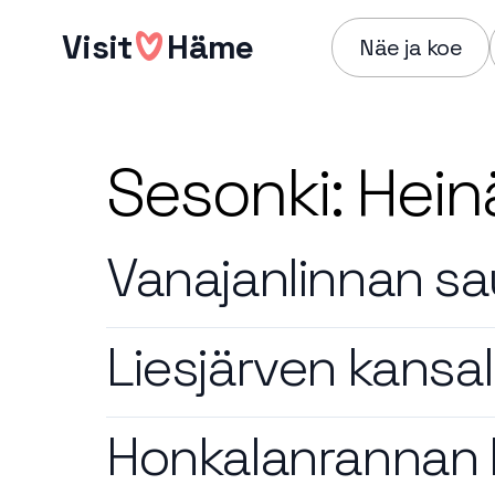
Hyppää
Visit
Häme
sisältöön
Näe ja koe
Sesonki:
Hein
Vanajanlinnan s
Liesjärven kansal
Honkalanrannan 