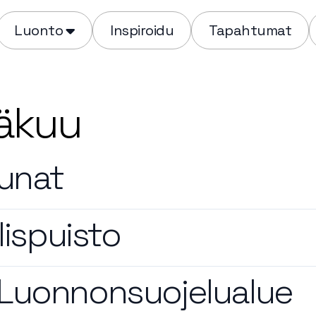
Luonto
Inspiroidu
Tapahtumat
äkuu
aunat
lispuisto
Luonnonsuojelualue