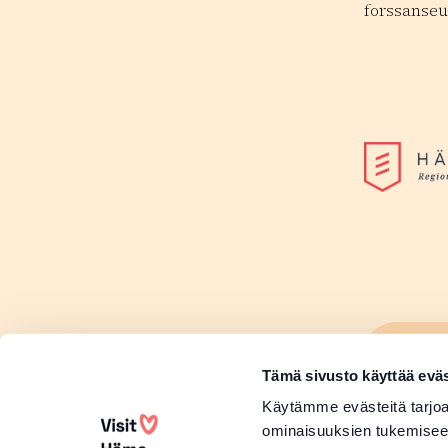
forssanseu
Lisä
Sivu
Tämä sivusto käyttää eväs
Lisä
Käytämme evästeitä tarjoa
ominaisuuksien tukemisee