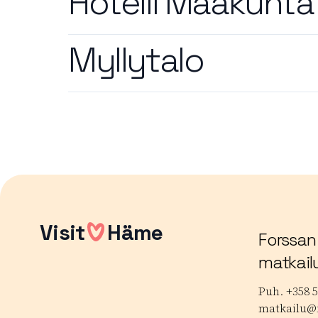
Hotelli Maakunta
Myllytalo
Artikkelien
sivutus
Visit
Häme
Forssan
matkail
Puh. +358 5
matkailu@f