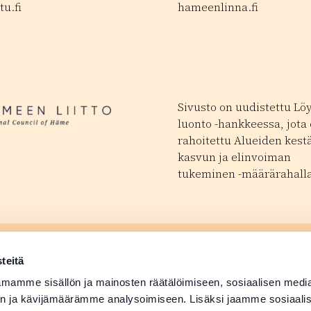
tu.fi
hameenlinna.fi
Sivusto on uudistettu Lö
luonto -hankkeessa, jota
rahoitettu Alueiden kest
kasvun ja elinvoiman
tukeminen -määrärahalla
ä tapahtuma
Matkailutoimijoill
 avautuu uudessa ikkunassa
teitä
ä tuotetiedot
Medialle
mamme sisällön ja mainosten räätälöimiseen, sosiaalisen medi
n ja kävijämäärämme analysoimiseen. Lisäksi jaamme sosiaali