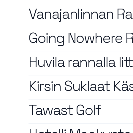
Vanajanlinnan Ra
Going Nowhere R
Huvila rannalla Ii
Kirsin Suklaat Kä
Tawast Golf