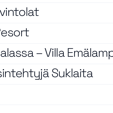
vintolat
esort
ttalassa – Villa Emälamp
sintehtyjä Suklaita