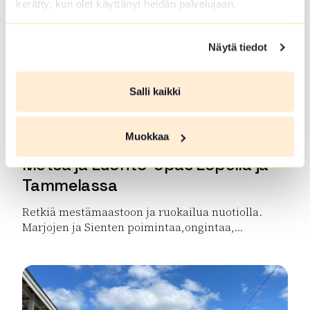
kerätty, kun olet käyttänyt heidän palvelujaan.
Näytä tiedot
Salli kaikki
Muokkaa
Metsä ja Luonto-opas Lopella ja
Tammelassa
Retkiä mestämaastoon ja ruokailua nuotiolla.
Marjojen ja Sienten poimintaa,ongintaa,...
Lue lisää tuotteesta Metsä ja Luonto-opas Lopella ja