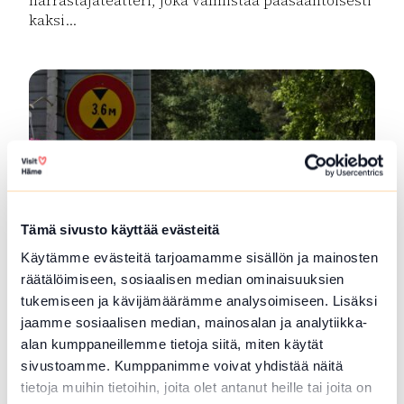
harrastajateatteri, joka valmistaa pääsääntöisesti
kaksi...
Lue lisää tuotteesta Eräs Teatteri
Tämä sivusto käyttää evästeitä
Käytämme evästeitä tarjoamamme sisällön ja mainosten
räätälöimiseen, sosiaalisen median ominaisuuksien
SFC Vantaan Talli leirintäalue
tukemiseen ja kävijämäärämme analysoimiseen. Lisäksi
jaamme sosiaalisen median, mainosalan ja analytiikka-
Vantaan Talli on ympärivuotinen leirintä-alue
alan kumppaneillemme tietoja siitä, miten käytät
Hausjärven luonnon keskellä Kanta-Hämeessä,...
sivustoamme. Kumppanimme voivat yhdistää näitä
Lue lisää tuotteesta SFC Vantaan Talli leirintäalue
tietoja muihin tietoihin, joita olet antanut heille tai joita on