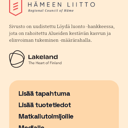
Sivusto on uudistettu Löydä luonto -hankkeessa,
jota on rahoitettu Alueiden kestävän kasvun ja
elinvoiman tukeminen -määrärahalla.
Lisää tapahtuma
Sivu avautuu uudessa ikkunassa
Lisää tuotetiedot
Matkailutoimijoille
Medialle