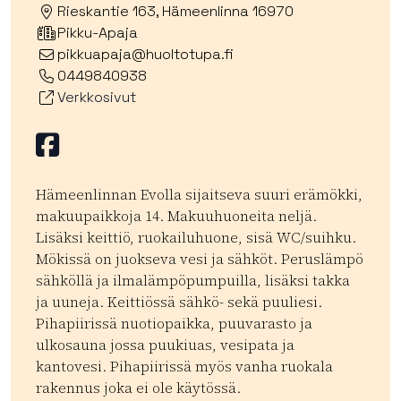
Rieskantie 163, Hämeenlinna 16970
Pikku-Apaja
pikkuapaja@huoltotupa.fi
0449840938
Verkkosivut
Facebook
Hämeenlinnan Evolla sijaitseva suuri erämökki,
makuupaikkoja 14. Makuuhuoneita neljä.
Lisäksi keittiö, ruokailuhuone, sisä WC/suihku.
Mökissä on juokseva vesi ja sähköt. Peruslämpö
sähköllä ja ilmalämpöpumpuilla, lisäksi takka
ja uuneja. Keittiössä sähkö- sekä puuliesi.
Pihapiirissä nuotiopaikka, puuvarasto ja
ulkosauna jossa puukiuas, vesipata ja
kantovesi. Pihapiirissä myös vanha ruokala
rakennus joka ei ole käytössä.