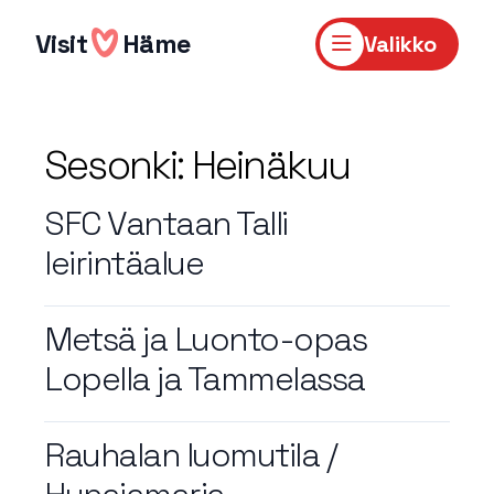
Hyppää
sisältöön
Visit
Häme
Valikko
Sesonki:
Heinäkuu
SFC Vantaan Talli
leirintäalue
Metsä ja Luonto-opas
Lopella ja Tammelassa
Rauhalan luomutila /