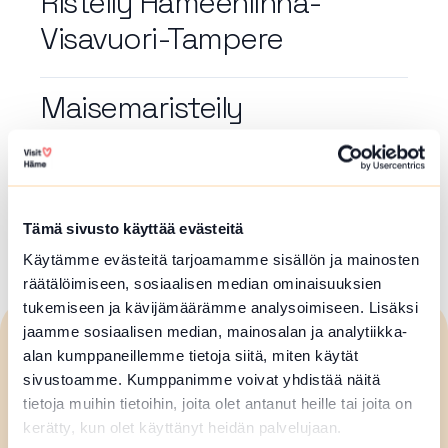
Risteily Hämeenlinna-
Visavuori-Tampere
Maisemaristeily
Hämeenlinnassa
Artikkelien
Tämä sivusto käyttää evästeitä
1
2
3
…
48
sivutus
Käytämme evästeitä tarjoamamme sisällön ja mainosten
räätälöimiseen, sosiaalisen median ominaisuuksien
tukemiseen ja kävijämäärämme analysoimiseen. Lisäksi
jaamme sosiaalisen median, mainosalan ja analytiikka-
Visit
Häme
alan kumppaneillemme tietoja siitä, miten käytät
sivustoamme. Kumppanimme voivat yhdistää näitä
tietoja muihin tietoihin, joita olet antanut heille tai joita on
kerätty, kun olet käyttänyt heidän palvelujaan.
Forssan seudun matkailuneuvonta