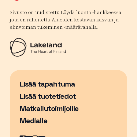
Sivusto on uudistettu Löydä luonto -hankkeessa,
jota on rahoitettu Alueiden kestävän kasvun ja
elinvoiman tukeminen -määrärahalla.
Lisää tapahtuma
Sivu avautuu uudessa ikkunassa
Lisää tuotetiedot
Matkailutoimijoille
Medialle