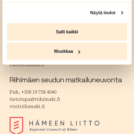
Puh. +358 50 596 5161
Näytä tiedot
matkailu@forssa.fi
forssanseutu.fi
Salli kaikki
Hämeenlinnan matkailuneuvonta
Puh. +358 3 621 3370.
Muokkaa
tourist.info@hameenlinna.fi
hameenlinna.fi
Riihimäen seudun matkailuneuvonta
Puh. +358 19 758 4040
tietotupa@riihimaki.fi
visitriihimaki.fi