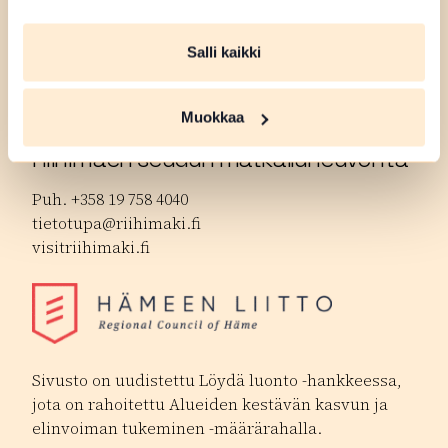
Hämeenlinnan matkailuneuvonta
Salli kaikki
Puh. +358 3 621 3370.
tourist.info@hameenlinna.fi
hameenlinna.fi
Muokkaa
Riihimäen seudun matkailuneuvonta
Puh. +358 19 758 4040
tietotupa@riihimaki.fi
visitriihimaki.fi
Sivusto on uudistettu Löydä luonto -hankkeessa,
jota on rahoitettu Alueiden kestävän kasvun ja
elinvoiman tukeminen -määrärahalla.