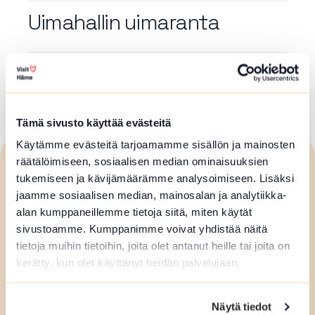
Uimahallin uimaranta
Artikkelien
1
2
3
…
11
sivutus
Tämä sivusto käyttää evästeitä
Käytämme evästeitä tarjoamamme sisällön ja mainosten
räätälöimiseen, sosiaalisen median ominaisuuksien
Visit
Häme
tukemiseen ja kävijämäärämme analysoimiseen. Lisäksi
jaamme sosiaalisen median, mainosalan ja analytiikka-
alan kumppaneillemme tietoja siitä, miten käytät
Forssan seudun matkailuneuvonta
sivustoamme. Kumppanimme voivat yhdistää näitä
tietoja muihin tietoihin, joita olet antanut heille tai joita on
Puh. +358 50 596 5161
kerätty, kun olet käyttänyt heidän palvelujaan.
matkailu@forssa.fi
forssanseutu.fi
Näytä tiedot