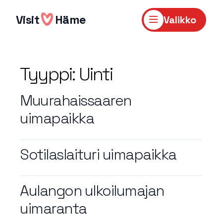
Hyppää
sisältöön
Visit
Häme
Valikko
Tyyppi:
Uinti
Muurahaissaaren
uimapaikka
Sotilaslaituri uimapaikka
Aulangon ulkoilumajan
uimaranta