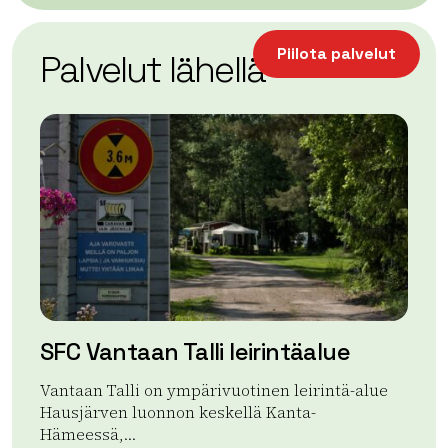
| ©
Leaflet
OpenStreetMap
+
Piilota palvelut
Palvelut lähellä
−
SFC Vantaan Talli leirintäalue
Te
Vantaan Talli on ympärivuotinen leirintä-alue
Vii
Hausjärven luonnon keskellä Kanta-
rau
Hämeessä,...
ja..