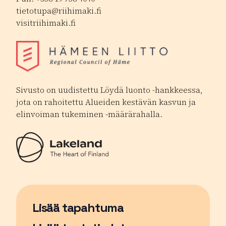
tietotupa@riihimaki.fi
visitriihimaki.fi
Sivusto on uudistettu Löydä luonto -hankkeessa,
jota on rahoitettu Alueiden kestävän kasvun ja
elinvoiman tukeminen -määrärahalla.
Lisää tapahtuma
Sivu avautuu uudessa ikkunassa