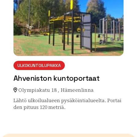
ULKOKUNTOILUPAIKKA
Ahveniston kuntoportaat
Olympiakatu 18 , Hämeenlinna
Lähtö ulkoilualueen pysäköintialueelta. Portai
den pituus 120 metriä.
Lue lisää luontokohteesta Ahveniston kuntoportaat