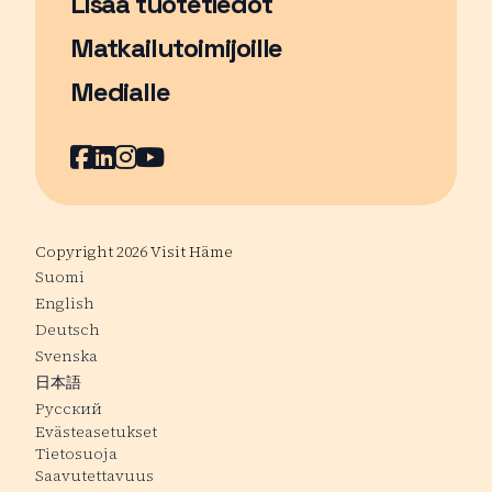
Lisää tuotetiedot
Matkailutoimijoille
Medialle
Facebook
Sivu avautuu uudessa ikkunassa
LinkedIn
Sivu avautuu uudessa ikkunassa
Instagram
Sivu avautuu uudessa ikkunass
YouTube
Sivu avautuu uudessa ikkuna
Copyright 2026 Visit Häme
Suomi
English
Deutsch
Svenska
日本語
Русский
Evästeasetukset
Tietosuoja
Saavutettavuus