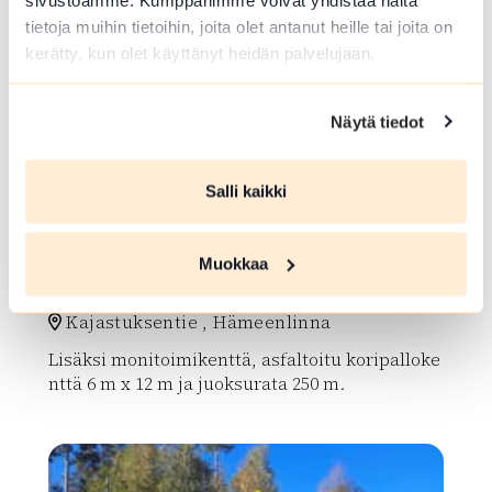
tietoja muihin tietoihin, joita olet antanut heille tai joita on
kerätty, kun olet käyttänyt heidän palvelujaan.
UIMAPAIKKA
Heratuksen uimapaikka
Näytä tiedot
Heratuksentie 92 , Loppi
Salli kaikki
Lue lisää luontokohteesta Heratuksen uimapaikka
LUISTELUKENTTÄ
Muokkaa
Luolajan koulun luistelukenttä
Kajastuksentie , Hämeenlinna
Lisäksi monitoimikenttä, asfaltoitu koripalloke
nttä 6 m x 12 m ja juoksurata 250 m.
Lue lisää luontokohteesta Luolajan koulun luisteluken
array(0) { }