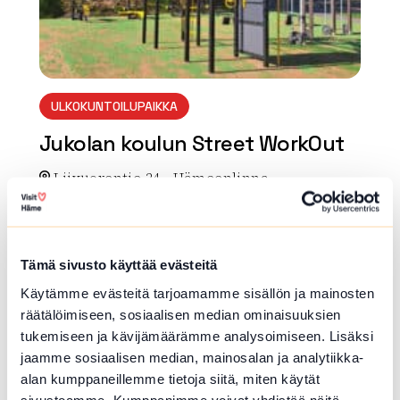
ULKOKUNTOILUPAIKKA
Jukolan koulun Street WorkOut
Liivuorentie 24 , Hämeenlinna
Lue lisää luontokohteesta Jukolan koulun Street Wor
array(0) { }
Tämä sivusto käyttää evästeitä
Käytämme evästeitä tarjoamamme sisällön ja mainosten
räätälöimiseen, sosiaalisen median ominaisuuksien
tukemiseen ja kävijämäärämme analysoimiseen. Lisäksi
jaamme sosiaalisen median, mainosalan ja analytiikka-
alan kumppaneillemme tietoja siitä, miten käytät
sivustoamme. Kumppanimme voivat yhdistää näitä