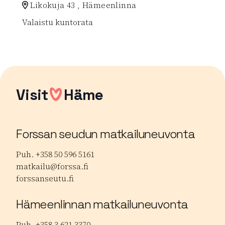
Likokuja 43 , Hämeenlinna
Valaistu kuntorata
Lue lisää luontokohteesta Syrjämäen kuntorata
Visit
Häme
Forssan seudun matkailuneuvonta
Puh. +358 50 596 5161
matkailu@forssa.fi
forssanseutu.fi
Hämeenlinnan matkailuneuvonta
Puh. +358 3 621 3370.