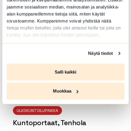
ee kävellen. Tämä reitti sopii kaikenikäisille ja
jaamme sosiaalisen median, mainosalan ja analytiikka-
-kuntoisille retkeilijöille. Helppokulkuinen reit
alan kumppaneillemme tietoja siitä, miten käytät
ti kuljettaa...
sivustoamme. Kumppanimme voivat yhdistää näitä
tietoja muihin tietoihin, joita olet antanut heille tai joita on
Lue lisää luontokohteesta Kävelyreitti Vanajanniemen 
kerätty, kun olet käyttänyt heidän palvelujaan.
array(0) { }
Näytä tiedot
Salli kaikki
Muokkaa
ULKOKUNTOILUPAIKKA
Kuntoportaat, Tenhola