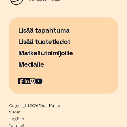
Lisää tapahtuma
Sivu avautuu uudessa ikkunassa
Lisää tuotetiedot
Matkailutoimijoille
Medialle
Facebook
Sivu avautuu uudessa ikkunassa
LinkedIn
Sivu avautuu uudessa ikkunassa
Instagram
Sivu avautuu uudessa ikkunass
YouTube
Sivu avautuu uudessa ikkuna
Copyright 2026 Visit Häme
Suomi
English
Deutsch