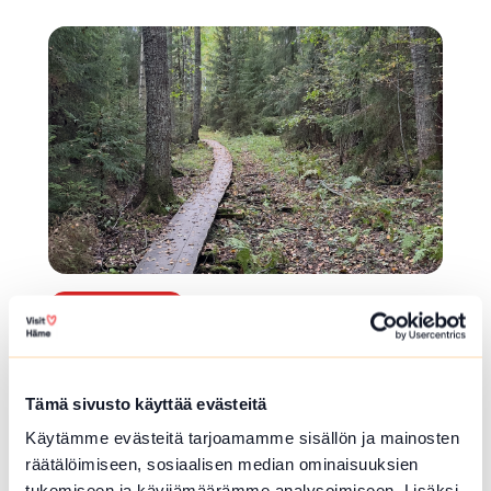
Lue lisää luontokohteesta Hikiän pururadan kuntoporta
array(0) { }
RETKEILYREITTI
Kävelyreitti Vanajanniemen
virkistysalueelle
Tämä sivusto käyttää evästeitä
Vanajaniementie 214-244 , Hattula
Käytämme evästeitä tarjoamamme sisällön ja mainosten
Viehättävän Vanajanniemen virkistysalueen k
räätälöimiseen, sosiaalisen median ominaisuuksien
allioille, järven rantaan ja nuotiopaikoille pääs
tukemiseen ja kävijämäärämme analysoimiseen. Lisäksi