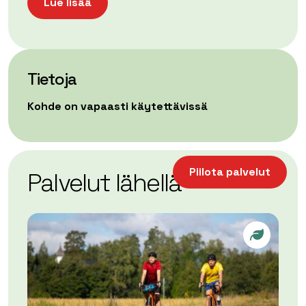
Lue lisää
Tietoja
Kohde on vapaasti käytettävissä
| ©
Leaflet
OpenStreetMap
+
Piilota palvelut
Palvelut lähellä
−
Sustainab