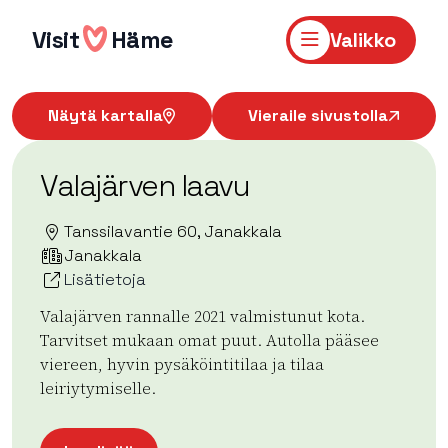
Hyppää
sisältöön
Visit
Häme
Valikko
Näytä kartalla
Vieraile sivustolla
Valajärven laavu
Tanssilavantie 60, Janakkala
Janakkala
Lisätietoja
Valajärven rannalle 2021 valmistunut kota.
Tarvitset mukaan omat puut. Autolla pääsee
viereen, hyvin pysäköintitilaa ja tilaa
leiriytymiselle.