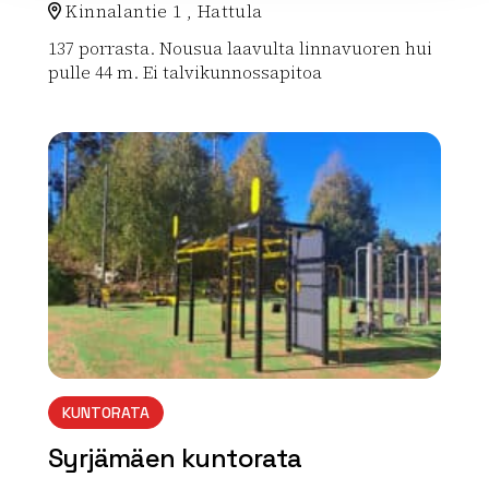
Kinnalantie 1 , Hattula
137 porrasta. Nousua laavulta linnavuoren hui
pulle 44 m. Ei talvikunnossapitoa
Lue lisää luontokohteesta Kuntoportaat, Tenhola
array(0) { }
KUNTORATA
Syrjämäen kuntorata