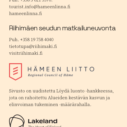
tourist.info@hameenlinna.fi
hameenlinna.fi
Riihimäen seudun matkailuneuvonta
Puh. +358 19 758 4040
tietotupa@riihimaki.fi
visitriihimaki.fi
Sivusto on uudistettu Löydä luonto -hankkeessa,
jota on rahoitettu Alueiden kestävän kasvun ja
elinvoiman tukeminen -määrärahalla.