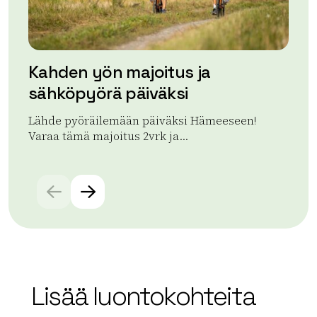
Kahden yön majoitus ja
Ma
sähköpyörä päiväksi
s
Lähde pyöräilemään päiväksi Hämeeseen!
Aa
Varaa tämä majoitus 2vrk ja...
ra
Lue lisää tuotteesta Kahden yön majoitus ja sähköpyö
Lue
Lisää luontokohteita