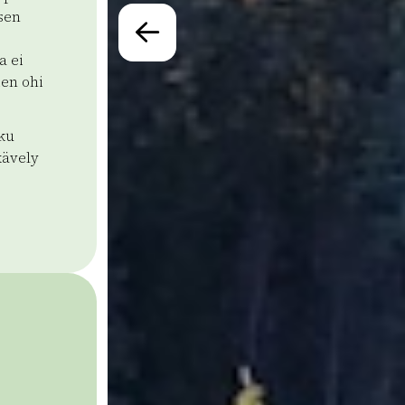
sen
a ei
ien ohi
ku
kävely