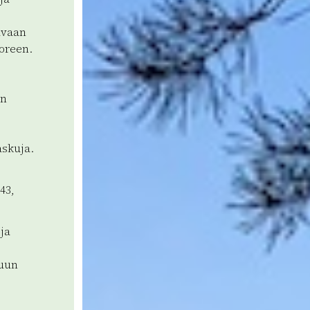
avaan
oreen.
in
askuja.
43,
oja
kuun