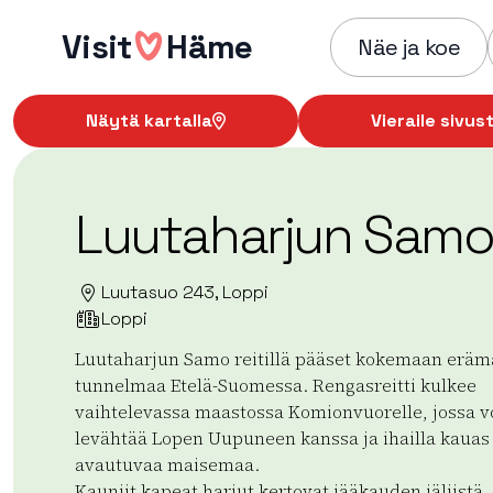
Hyppää
Visit
Häme
sisältöön
Näe ja koe
Näytä kartalla
Vieraile sivust
Luutaharjun Sam
Luutasuo 243, Loppi
Loppi
Luutaharjun Samo reitillä pääset kokemaan erä
tunnelmaa Etelä-Suomessa. Rengasreitti kulkee
vaihtelevassa maastossa Komionvuorelle, jossa v
levähtää Lopen Uupuneen kanssa ja ihailla kauas
avautuvaa maisemaa.
Kauniit kapeat harjut kertovat jääkauden jäljistä, 