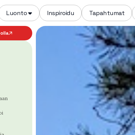
Luonto
Inspiroidu
Tapahtumat
olla
o
maan
oi
ja