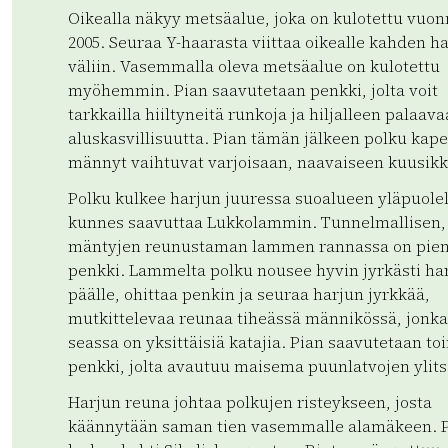
Oikealla näkyy metsäalue, joka on kulotettu vuo
2005. Seuraa Y-haarasta viittaa oikealle kahden h
väliin. Vasemmalla oleva metsäalue on kulotettu
myöhemmin. Pian saavutetaan penkki, jolta voit
tarkkailla hiiltyneitä runkoja ja hiljalleen palaava
aluskasvillisuutta. Pian tämän jälkeen polku kape
männyt vaihtuvat varjoisaan, naavaiseen kuusik
Polku kulkee harjun juuressa suoalueen yläpuolel
kunnes saavuttaa Lukkolammin. Tunnelmallisen,
mäntyjen reunustaman lammen rannassa on pien
penkki. Lammelta polku nousee hyvin jyrkästi ha
päälle, ohittaa penkin ja seuraa harjun jyrkkää,
mutkittelevaa reunaa tiheässä männikössä, jonka
seassa on yksittäisiä katajia. Pian saavutetaan to
penkki, jolta avautuu maisema puunlatvojen ylits
Harjun reuna johtaa polkujen risteykseen, josta
käännytään saman tien vasemmalle alamäkeen. 