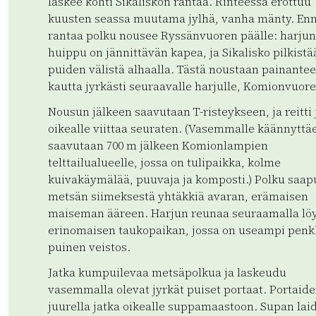
laskee kohti Sikaliskon rantaa. Rinteessä erottuu
kuusten seassa muutama jylhä, vanha mänty. En
rantaa polku nousee Ryssänvuoren päälle: harjun
huippu on jännittävän kapea, ja Sikalisko pilkistä
puiden välistä alhaalla. Tästä noustaan painante
kautta jyrkästi seuraavalle harjulle, Komionvuore
Nousun jälkeen saavutaan T-risteykseen, ja reitti
oikealle viittaa seuraten. (Vasemmalle käännyttä
saavutaan 700 m jälkeen Komionlampien
telttailualueelle, jossa on tulipaikka, kolme
kuivakäymälää, puuvaja ja komposti.) Polku saap
metsän siimeksestä yhtäkkiä avaran, erämaisen
maiseman ääreen. Harjun reunaa seuraamalla lö
erinomaisen taukopaikan, jossa on useampi penk
puinen veistos.
Jatka kumpuilevaa metsäpolkua ja laskeudu
vasemmalla olevat jyrkät puiset portaat. Portaid
juurella jatka oikealle suppamaastoon. Supan laid