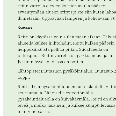
reitin varrella olevien kylttien avulla pääsee
syventymään alueen erityispiirteisiin kuten laho
ikimetsään, uppoavaan lampeen ja kohoavaan vu
Kuvaus
Reitti on käytössä vain sulan maan aikaan. Talvis
alueella kulkee hiihtoladut. Reitti kulkee pääosin
helppokulkuista polkua pitkin. Suoalueella on
pitkospuut. Reitin varrella on jyrkkiä nousuja ja l
Jyrkimmässä kohdassa on portaat.
Lähtöpiste: Luutasuon pysäköintialue, Luutasuo 2
Loppi.
Reitti alkaa pysäköintialueen luoteislaidalta viitt
seuraamalla. Läheisellä esteettömällä
pysäköintialueella on kuivakäymälä. Reitti on al
leveä ja melko tasainen, ja kulkee kumpuilevassa
mäntymetsässä.