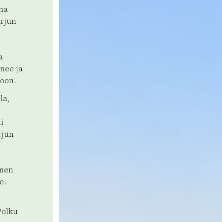
nna
arjun
a
nee ja
koon.
la,
i
rjun
inen
e.
Polku