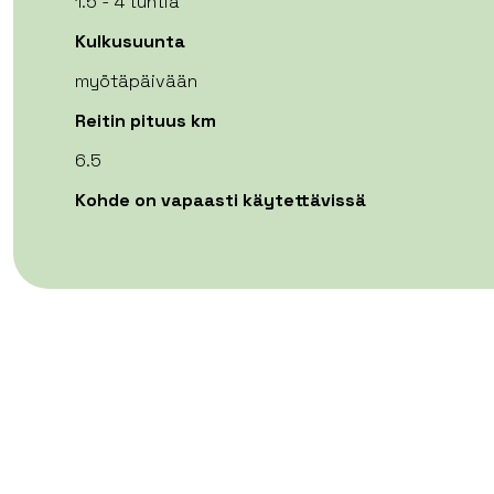
1.5 - 4 tuntia
Kulkusuunta
myötäpäivään
Reitin pituus km
6.5
Kohde on vapaasti käytettävissä