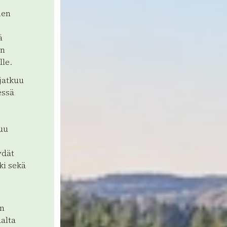
nen
ä
en
lle.
 jatkuu
essä
uu
ydät
ki sekä
en
alta