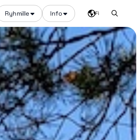
Ryhmille
Info
Fi
Haku