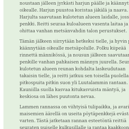
noustaan jälleen jyrkästi harjun päälle ja käänny
oikealle. Harjun puustoa koristaa jäkälä ja naava.
Harjulta saavutaan kulotetun alueen laidalle, jos
penkki. Reitti seuraa kuloalueen vasenta laitaa ja
ohittaa vanhan metsänvahdin talon perustukset.
Tämän jälkeen siirrytään hetkeksi tielle, ja hyvin
käännytään oikealle metsäpolulle. Polku kiipeää
rinnettä männikössä, ja nousun jälkeen saavutaa
penkille vanhan pahkaisen männyn juurella. Seu
kulotetun alueen reunan kohdalta laskeudutaan
takaisin tielle, ja reitti jatkuu sen toisella puolella
pitkospuita pitkin suon yli Luutalammin rantaan.
Kauniilla suolla kasvaa kitukasvuista mäntyä, ja
keskiosa on lähes puutonta nevaa.
Lammen rannassa on viihtyisä tulipaikka, ja avar
maisemien äärellä on useita pöytäpenkkejä eväs
varten. Tästä jatketaan rannan esteetöntä reittiä
seuraten puiselle kulkusillalle ja rantaa kaakkoon