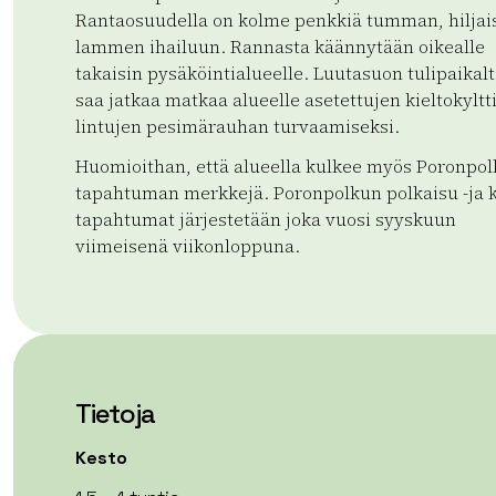
Rantaosuudella on kolme penkkiä tumman, hiljai
lammen ihailuun. Rannasta käännytään oikealle
takaisin pysäköintialueelle. Luutasuon tulipaikalt
saa jatkaa matkaa alueelle asetettujen kieltokyltt
lintujen pesimärauhan turvaamiseksi.
Huomioithan, että alueella kulkee myös Poronpol
tapahtuman merkkejä. Poronpolkun polkaisu -ja 
tapahtumat järjestetään joka vuosi syyskuun
viimeisenä viikonloppuna.
Tietoja
Kesto