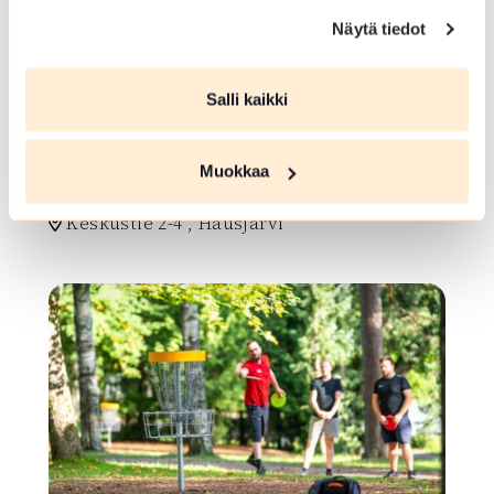
Näytä tiedot
Salli kaikki
HIIHTOLATU
Muokkaa
Latu
Keskustie 2-4 , Hausjärvi
Lue lisää luontokohteesta Latu
array(0) { }