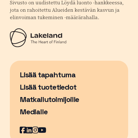
Sivusto on uudistettu Löydä luonto -hankkeessa,
jota on rahoitettu Alueiden kestävän kasvun ja
elinvoiman tukeminen -määrärahalla.
Lisää tapahtuma
Sivu avautuu uudessa ikkunassa
Lisää tuotetiedot
Matkailutoimijoille
Medialle
Facebook
Sivu avautuu uudessa ikkunassa
LinkedIn
Sivu avautuu uudessa ikkunassa
Instagram
Sivu avautuu uudessa ikkunass
YouTube
Sivu avautuu uudessa ikkuna