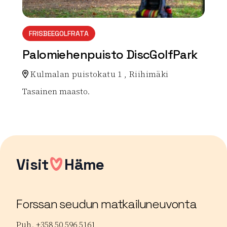
FRISBEEGOLFRATA
Palomiehenpuisto DiscGolfPark
Kulmalan puistokatu 1 , Riihimäki
Tasainen maasto.
Lue lisää luontokohteesta Palomiehenpuisto DiscGol
Visit
Häme
Forssan seudun matkailuneuvonta
Puh. +358 50 596 5161