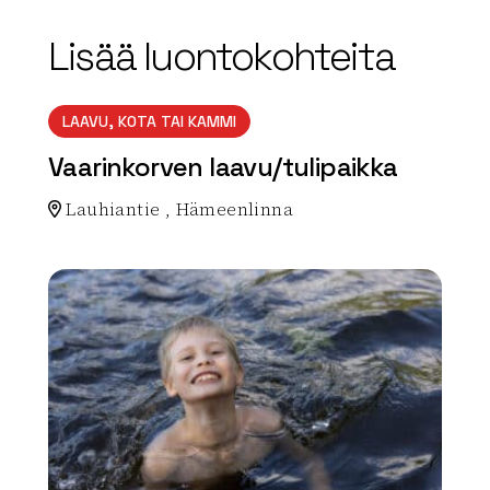
Lisää luontokohteita
LAAVU, KOTA TAI KAMMI
Vaarinkorven laavu/tulipaikka
Lauhiantie , Hämeenlinna
Lue lisää luontokohteesta Vaarinkorven laavu/tulipai
array(0) { }