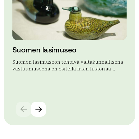
Suomen lasimuseo
Te
Suomen lasimuseon tehtävä valtakunnallisena
Ter
vastuumuseona on esitellä lasin historiaa...
vuo
Lue lisää tuotteesta Suomen lasimuseo
Lue