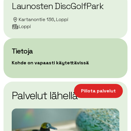
Launosten DiscGolfPark
Kartanontie 136, Loppi
Loppi
Tietoja
Kohde on vapaasti käytettävissä
| ©
Leaflet
OpenStreetMap
+
Piilota palvelut
Palvelut lähellä
−