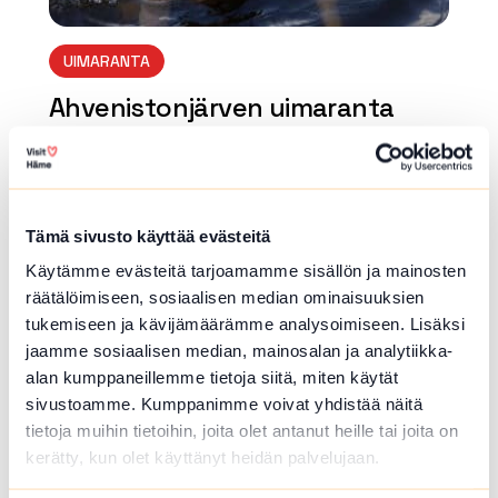
UIMARANTA
Ahvenistonjärven uimaranta
Olympiakatu , Hämeenlinna
Laitureita, pukusuoja, wc, leikkipaikka, nuotio
kota ja beach volley -kenttiä. Kaikilta uimaran
noilta löytyy pelastusrengas ja roska-astia. Vir
Tämä sivusto käyttää evästeitä
allinen uimakausi kestää kesäkuun puolivälist
Käytämme evästeitä tarjoamamme sisällön ja mainosten
ä elokuun loppuun...
räätälöimiseen, sosiaalisen median ominaisuuksien
Lue lisää luontokohteesta Ahvenistonjärven uimaran
tukemiseen ja kävijämäärämme analysoimiseen. Lisäksi
jaamme sosiaalisen median, mainosalan ja analytiikka-
array(0) { }
alan kumppaneillemme tietoja siitä, miten käytät
sivustoamme. Kumppanimme voivat yhdistää näitä
tietoja muihin tietoihin, joita olet antanut heille tai joita on
kerätty, kun olet käyttänyt heidän palvelujaan.