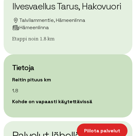
Ilvesvaellus Tarus, Hakovuori
Talvilammentie, Hämeenlinna
Hämeenlinna
Etappi noin 1.8 km
Tietoja
Reitin pituus km
1.8
Kohde on vapaasti käytettävissä
| ©
Leaflet
OpenStreetMap
+
Piilota palvelut
Palvelut lähellä