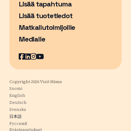
Lisää tapahtuma
Sivu avautuu uudessa ikkunassa
Lisää tuotetiedot
Matkailutoimijoille
Medialle
Facebook
Sivu avautuu uudessa ikkunassa
LinkedIn
Sivu avautuu uudessa ikkunassa
Instagram
Sivu avautuu uudessa ikkunass
YouTube
Sivu avautuu uudessa ikkuna
Copyright 2026 Visit Häme
Suomi
English
Deutsch
Svenska
日本語
Русский
Evästeasetukset