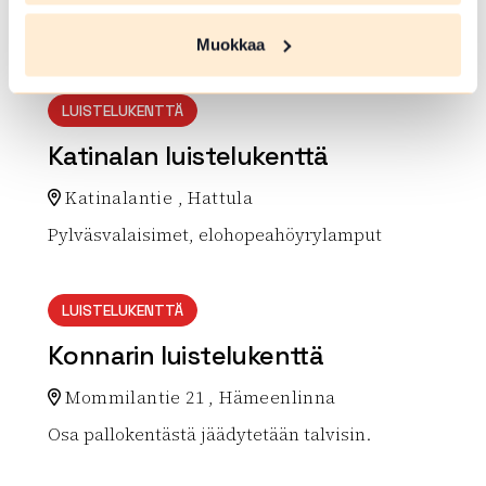
Pappilanniementie 7 , Hattula
Muokkaa
Lue lisää luontokohteesta Pappilanniemen talviuintip
LUISTELUKENTTÄ
Katinalan luistelukenttä
Katinalantie , Hattula
Pylväsvalaisimet, elohopeahöyrylamput
Lue lisää luontokohteesta Katinalan luistelukenttä
LUISTELUKENTTÄ
Konnarin luistelukenttä
Mommilantie 21 , Hämeenlinna
Osa pallokentästä jäädytetään talvisin.
Lue lisää luontokohteesta Konnarin luistelukenttä