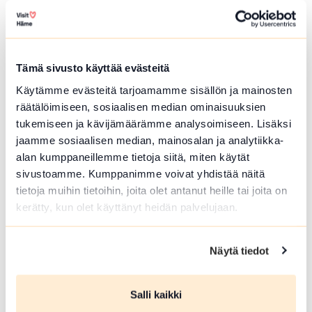
Vesitornin ulkokuntosali
Vesitornintie , Hämeenlinna
Kehonpainolaitteita
Tämä sivusto käyttää evästeitä
Lue lisää luontokohteesta Vesitornin ulkokuntosali
Käytämme evästeitä tarjoamamme sisällön ja mainosten
array(0) { }
räätälöimiseen, sosiaalisen median ominaisuuksien
tukemiseen ja kävijämäärämme analysoimiseen. Lisäksi
jaamme sosiaalisen median, mainosalan ja analytiikka-
alan kumppaneillemme tietoja siitä, miten käytät
sivustoamme. Kumppanimme voivat yhdistää näitä
tietoja muihin tietoihin, joita olet antanut heille tai joita on
kerätty, kun olet käyttänyt heidän palvelujaan.
Näytä tiedot
TALVIUINTIPAIKKA
Salli kaikki
Pappilanniemen talviuintipaikka