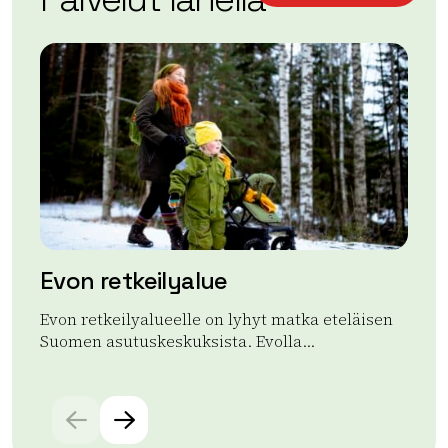
−
Evon retkeilyalue
Ev
Evon retkeilyalueelle on lyhyt matka eteläisen
Ru
Suomen asutuskeskuksista. Evolla...
Evo
Lue lisää tuotteesta Evon retkeilyalue
Lue