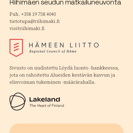
Riihimäen seudun matkailuneuvonta
Puh. +358 19 758 4040
tietotupa@riihimaki.fi
visitriihimaki.fi
Sivusto on uudistettu Löydä luonto -hankkeessa,
jota on rahoitettu Alueiden kestävän kasvun ja
elinvoiman tukeminen -määrärahalla.