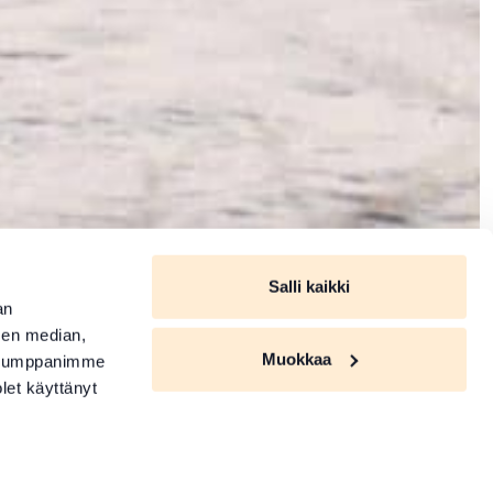
Salli kaikki
an
sen median,
Muokkaa
. Kumppanimme
olet käyttänyt