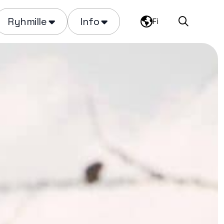
Ryhmille
Info
Fi
Haku