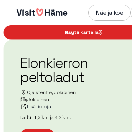
Hyppää
Visit
Häme
sisältöön
Näe ja koe
Näytä kartalla
Elonkierron
peltoladut
Ojaistentie, Jokioinen
Jokioinen
Lisätietoja
Ladut 1,3 km ja 4,2 km.