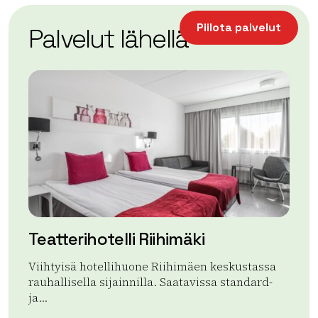
+
Piilota palvelut
Palvelut lähellä
−
Teatterihotelli Riihimäki
Te
Ri
Viihtyisä hotellihuone Riihimäen keskustassa
rauhallisella sijainnilla. Saatavissa standard-
Aam
ja...
laa