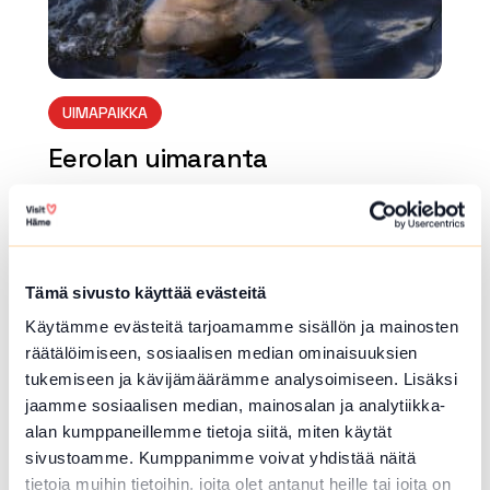
UIMAPAIKKA
Eerolan uimaranta
Poransaarentie , Hattula
Lue lisää luontokohteesta Eerolan uimaranta
array(0) { }
Tämä sivusto käyttää evästeitä
Käytämme evästeitä tarjoamamme sisällön ja mainosten
räätälöimiseen, sosiaalisen median ominaisuuksien
tukemiseen ja kävijämäärämme analysoimiseen. Lisäksi
jaamme sosiaalisen median, mainosalan ja analytiikka-
alan kumppaneillemme tietoja siitä, miten käytät
sivustoamme. Kumppanimme voivat yhdistää näitä
tietoja muihin tietoihin, joita olet antanut heille tai joita on