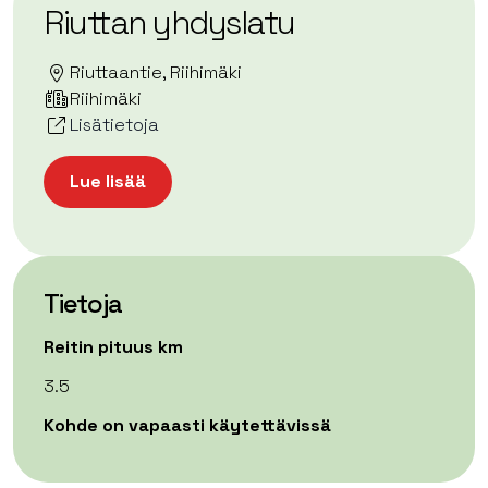
Riuttan yhdyslatu
Riuttaantie, Riihimäki
Riihimäki
Lisätietoja
Lue lisää
Tietoja
Reitin pituus km
3.5
Kohde on vapaasti käytettävissä
| ©
Leaflet
OpenStreetMap