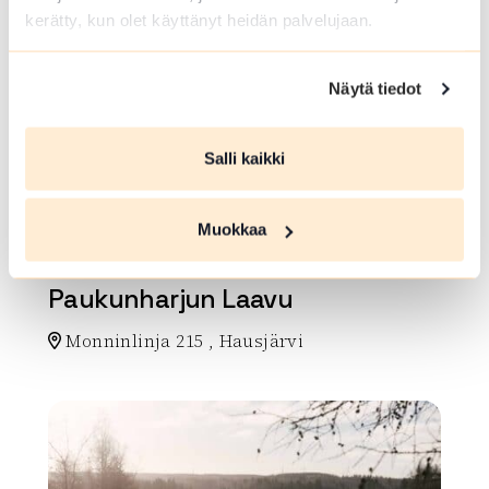
kerätty, kun olet käyttänyt heidän palvelujaan.
FRISBEEGOLFRATA
Näytä tiedot
Loimijoki frisbeegolf
Jaakkolantie 190 , Ypäjä
Salli kaikki
Maksullinen rata, ajanvaraus pakollinen.
Lue lisää luontokohteesta Loimijoki frisbeegolf
Muokkaa
LAAVU, KOTA TAI KAMMI
Paukunharjun Laavu
Monninlinja 215 , Hausjärvi
Lue lisää luontokohteesta Paukunharjun Laavu
array(0) { }