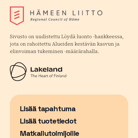
Sivusto on uudistettu Löydä luonto -hankkeessa,
jota on rahoitettu Alueiden kestävän kasvun ja
elinvoiman tukeminen -määrärahalla.
Lisää tapahtuma
Sivu avautuu uudessa ikkunassa
Lisää tuotetiedot
Matkailutoimijoille