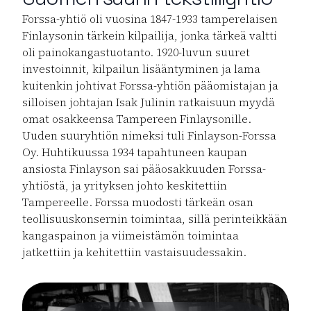
Forssa-yhtiö oli vuosina 1847-1933 tamperelaisen
Finlaysonin tärkein kilpailija, jonka tärkeä valtti
oli painokangastuotanto. 1920-luvun suuret
investoinnit, kilpailun lisääntyminen ja lama
kuitenkin johtivat Forssa-yhtiön pääomistajan ja
silloisen johtajan Isak Julinin ratkaisuun myydä
omat osakkeensa Tampereen Finlaysonille.
Uuden suuryhtiön nimeksi tuli Finlayson-Forssa
Oy. Huhtikuussa 1934 tapahtuneen kaupan
ansiosta Finlayson sai pääosakkuuden Forssa-
yhtiöstä, ja yrityksen johto keskitettiin
Tampereelle. Forssa muodosti tärkeän osan
teollisuuskonsernin toimintaa, sillä perinteikkään
kangaspainon ja viimeistämön toimintaa
jatkettiin ja kehitettiin vastaisuudessakin.