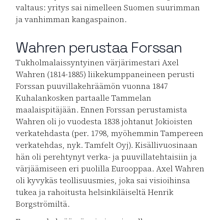
valtaus: yritys sai nimelleen Suomen suurimman
ja vanhimman kangaspainon.
Wahren perustaa Forssan
Tukholmalaissyntyinen värjärimestari Axel
Wahren (1814-1885) liikekumppaneineen perusti
Forssan puuvillakehräämön vuonna 1847
Kuhalankosken partaalle Tammelan
maalaispitäjään. Ennen Forssan perustamista
Wahren oli jo vuodesta 1838 johtanut Jokioisten
verkatehdasta (per. 1798, myöhemmin Tampereen
verkatehdas, nyk. Tamfelt Oyj). Kisällivuosinaan
hän oli perehtynyt verka- ja puuvillatehtaisiin ja
värjäämiseen eri puolilla Eurooppaa. Axel Wahren
oli kyvykäs teollisuusmies, joka sai visioihinsa
tukea ja rahoitusta helsinkiläiseltä Henrik
Borgströmiltä.