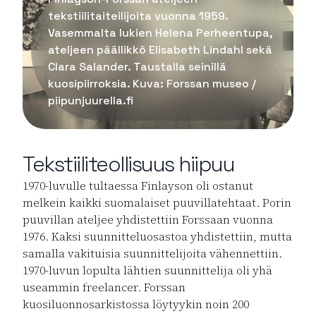
tekstiilitaiteilijoita vuonna 1959.
Vasemmalta lukien Helena Perheentupa,
ateljeen päällikkö Elisabeth Lindahl sekä
Clara Salander. Taustalla seinillä
kuosipiirroksia. Kuva: Forssan museo /
piipunjuurella.fi
Tekstiiliteollisuus hiipuu
1970-luvulle tultaessa Finlayson oli ostanut
melkein kaikki suomalaiset puuvillatehtaat. Porin
puuvillan ateljee yhdistettiin Forssaan vuonna
1976. Kaksi suunnitteluosastoa yhdistettiin, mutta
samalla vakituisia suunnittelijoita vähennettiin.
1970-luvun lopulta lähtien suunnittelija oli yhä
useammin freelancer. Forssan
kuosiluonnosarkistossa löytyykin noin 200