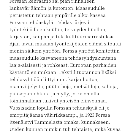
Forssan kehräämö sai pian rinnalleen
lankavärjäämön ja kutomon. Maaseudulle
perustetun tehtaan ympärille alkoi kasvaa
Forssan tehdaskylä. Tehdas järjesti
työntekijöilleen koulun, terveydenhuollon,
kirjaston, kaupan ja tuki kulttuuriharrastuksia.
Ajan tavan mukaan työntekijöiden elämä sitoutui
monin säikein yhtiöön. Forssa-yhtiötä kehitettiin
maaseudulle kasvaneena tehdasyhdyskuntana
laaja-alaisesti ja rohkeasti Euroopan parhaiden
käytäntöjen mukaan. Tekstiilituotannon lisäksi
tehdasyhtiöön liittyi mm. karjanhoitoa,
maanviljelystä, puutarhoja, metsätiloja, sahoja,
puusepäntehtaita ja mylly, jotka omalla
toiminnallaan tukivat yhteisön elinvoimaa.
Vuosisadan lopulla Forssan tehdaskylä oli jo
emopitäjäänsä väkirikkaampi, ja 1923 Forssa
itsenäistyi Tammelasta omaksi kunnakseen.
Uuden kunnan nimikin tuli tehtaista, mikä kuvaa