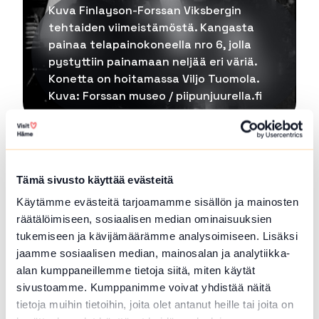
Kuva Finlayson-Forssan Viksbergin
tehtaiden viimeistämöstä. Kangasta
painaa telapainokoneella nro 6, jolla
pystyttiin painamaan neljää eri väriä.
Konetta on hoitamassa Viljo Tuomola.
Kuva: Forssan museo / piipunjuurella.fi
”Ateljeen alku on suuri
mahdollisuus…”
Tämä sivusto käyttää evästeitä
Käytämme evästeitä tarjoamamme sisällön ja mainosten
Näin muisteli Finlaysonin nykymallistojen
räätälöimiseen, sosiaalisen median ominaisuuksien
klassikkosuosikki Aini Vaari Forssan ateljeen
tukemiseen ja kävijämäärämme analysoimiseen. Lisäksi
alkuvaiheita 1950-luvulla. Ensimmäiset Forssan
jaamme sosiaalisen median, mainosalan ja analytiikka-
tehtaan omat mallisuunnittelijat olivat aloittaneet
alan kumppaneillemme tietoja siitä, miten käytät
työskentelyn jo 1940-luvun puolella. Siihen saakka
sivustoamme. Kumppanimme voivat yhdistää näitä
painokangasmallit oli tuotu ulkomailta. Aluksi
tietoja muihin tietoihin, joita olet antanut heille tai joita on
suunnittelu oli hajanaista, kokeilevaa, toisinaan