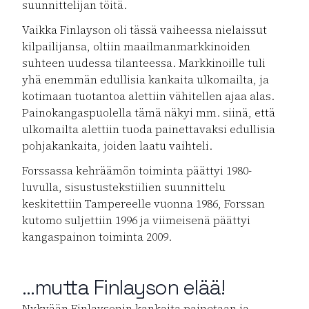
suunnittelijan töitä.
Vaikka Finlayson oli tässä vaiheessa nielaissut
kilpailijansa, oltiin maailmanmarkkinoiden
suhteen uudessa tilanteessa. Markkinoille tuli
yhä enemmän edullisia kankaita ulkomailta, ja
kotimaan tuotantoa alettiin vähitellen ajaa alas.
Painokangaspuolella tämä näkyi mm. siinä, että
ulkomailta alettiin tuoda painettavaksi edullisia
pohjakankaita, joiden laatu vaihteli.
Forssassa kehräämön toiminta päättyi 1980-
luvulla, sisustustekstiilien suunnittelu
keskitettiin Tampereelle vuonna 1986, Forssan
kutomo suljettiin 1996 ja viimeisenä päättyi
kangaspainon toiminta 2009.
…mutta Finlayson elää!
Nykyään Finlaysonin kankaita painetaan ja