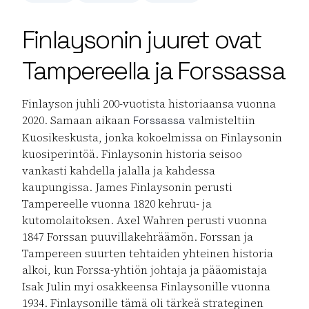
Finlaysonin juuret ovat
Tampereella ja Forssassa
Finlayson juhli 200-vuotista historiaansa vuonna
2020. Samaan aikaan
valmisteltiin
Forssassa
Kuosikeskusta, jonka kokoelmissa on Finlaysonin
kuosiperintöä. Finlaysonin historia seisoo
vankasti kahdella jalalla ja kahdessa
kaupungissa. James Finlaysonin perusti
Tampereelle vuonna 1820 kehruu- ja
kutomolaitoksen. Axel Wahren perusti vuonna
1847 Forssan puuvillakehräämön. Forssan ja
Tampereen suurten tehtaiden yhteinen historia
alkoi, kun Forssa-yhtiön johtaja ja pääomistaja
Isak Julin myi osakkeensa Finlaysonille vuonna
1934. Finlaysonille tämä oli tärkeä strateginen