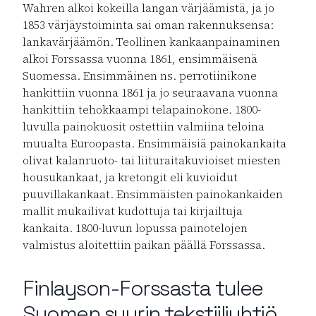
Wahren alkoi kokeilla langan värjäämistä, ja jo
1853 värjäystoiminta sai oman rakennuksensa:
lankavärjäämön. Teollinen kankaanpainaminen
alkoi Forssassa vuonna 1861, ensimmäisenä
Suomessa. Ensimmäinen ns. perrotiinikone
hankittiin vuonna 1861 ja jo seuraavana vuonna
hankittiin tehokkaampi telapainokone. 1800-
luvulla painokuosit ostettiin valmiina teloina
muualta Euroopasta. Ensimmäisiä painokankaita
olivat kalanruoto- tai liituraitakuvioiset miesten
housukankaat, ja kretongit eli kuvioidut
puuvillakankaat. Ensimmäisten painokankaiden
mallit mukailivat kudottuja tai kirjailtuja
kankaita. 1800-luvun lopussa painotelojen
valmistus aloitettiin paikan päällä Forssassa.
Finlayson-Forssasta tulee
Suomen suurin tekstiiliyhtiö