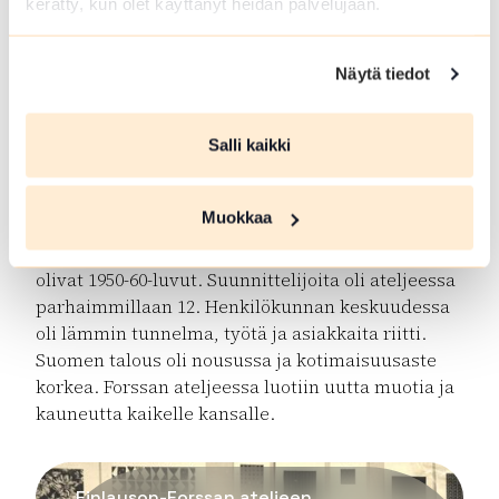
kerätty, kun olet käyttänyt heidän palvelujaan.
malleja vain muokattiin suomalaiseen makuun
sopivaksi. Forssan ateljee perustettiin virallisesti
vuonna 1951, ja sen ensimmäisenä
Näytä tiedot
ateljeepäällikkönä toimi Elisabeth Lindahl. Oli
luontevaa, että Finlaysonin suunnitteluosasto
perustettiin juuri Forssan perinteikkään
Salli kaikki
kangaspainon yhteyteen. Forssassa oli koko
painokangasprosessin tekninen osaaminen
Muokkaa
huippua, ja se teki suunnittelijantyöstä
kiinnostavaa. Painokangasateljeen kulta-aikaa
olivat 1950-60-luvut. Suunnittelijoita oli ateljeessa
parhaimmillaan 12. Henkilökunnan keskuudessa
oli lämmin tunnelma, työtä ja asiakkaita riitti.
Suomen talous oli nousussa ja kotimaisuusaste
korkea. Forssan ateljeessa luotiin uutta muotia ja
kauneutta kaikelle kansalle.
Finlayson-Forssan ateljeen