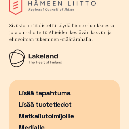
Sivusto on uudistettu Löydä luonto -hankkeessa,
jota on rahoitettu Alueiden kestävän kasvun ja
elinvoiman tukeminen -määrärahalla.
Lisää tapahtuma
Sivu avautuu uudessa ikkunassa
Lisää tuotetiedot
Matkailutoimijoille
Medialle