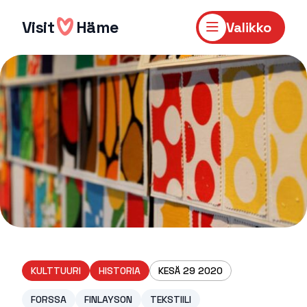
Hyppää
sisältöön
Visit
Häme
Valikko
KULTTUURI
HISTORIA
KESÄ 29 2020
FORSSA
FINLAYSON
TEKSTIILI