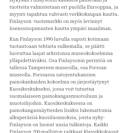
tuotteita valmistetaan eri puolilla Eurooppaa, ja
myynti tapahtuu vahvasti verkkokaupan kautta.
Finlayson -tuotemerkki on myös levinnyt
lisenssisopimusten kautta ympäri maailman.
Kun Finlayson 1990-luvulla supisti kotimaan
tuotantoaan tehtaita sulkemalla, se päätti
luovuttaa laajat arkistonsa museokokoelmina
ylläpidettäväksi. Osa Finlaysonin perintöä on
tallessa Tampereen museoilla, osa Forssan
museolla. Forssassa satojentuhansien
painokankaiden kokoelma on järjestäytynyt
Kuosikeskukseksi, jossa voit tutustua
suomalaiseen painokangasmuotoiluun ja
muotoilijoihin. Kuosikeskuksessa on
painokangasnäytteiden lisäksi lukemattomia
alkuperäisiä kuosiluonnoksia, joista nyky-
Finlayson on luonut uusia tulkintoja. Kaikki
Finlayson 200-malliston raikkaat klassikkokuosit