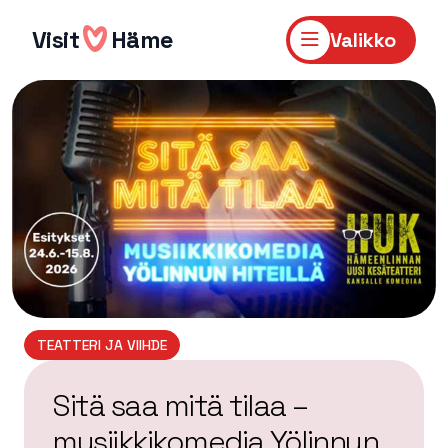
Hyppää
sisältöön
Visit
Häme
Valikko
TEATTERI JA VIIHDE
Sitä saa mitä tilaa –
musiikkikomedia Yölinnun