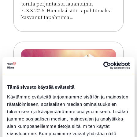
torilla perjantaista lauantaihin
7.-8.8.2026. Hienoksi suurtapahtumaksi
kasvanut tapahtuma...
Lue lisää tapahtumasta HOLJAT 2026: Golden VIP 
Tämä sivusto käyttää evästeitä
Käytämme evästeitä tarjoamamme sisällön ja mainosten
räätälöimiseen, sosiaalisen median ominaisuuksien
tukemiseen ja kävijämäärämme analysoimiseen. Lisäksi
ELO 08 2026
jaamme sosiaalisen median, mainosalan ja analytiikka-
HOLJAT 2026: Silver VIP
alan kumppaneillemme tietoja siitä, miten käytät
Lauantai
sivustoamme. Kumppanimme voivat yhdistää näitä