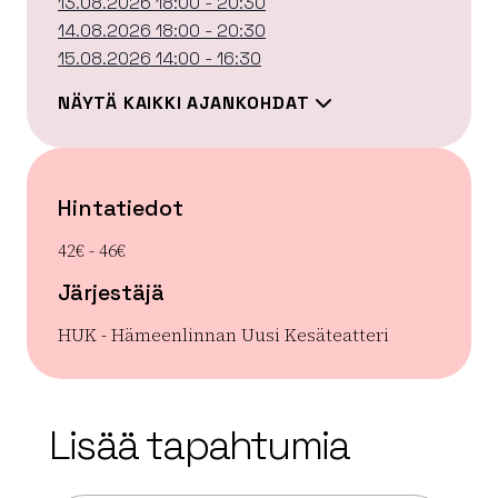
13.08.2026 18:00 - 20:30
14.08.2026 18:00 - 20:30
15.08.2026 14:00 - 16:30
NÄYTÄ KAIKKI AJANKOHDAT
Hintatiedot
42€ - 46€
Järjestäjä
HUK - Hämeenlinnan Uusi Kesäteatteri
| ©
Leaflet
OpenStreetMap
+
Lisää tapahtumia
−