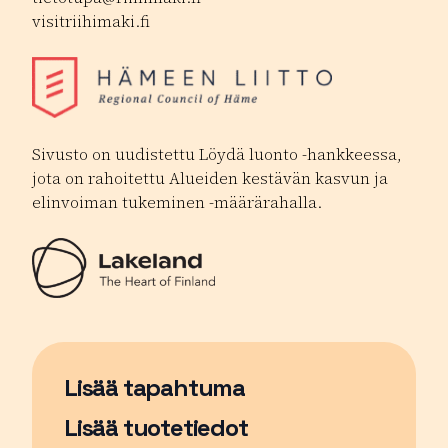
visitriihimaki.fi
Sivusto on uudistettu Löydä luonto -hankkeessa,
jota on rahoitettu Alueiden kestävän kasvun ja
elinvoiman tukeminen -määrärahalla.
Lisää tapahtuma
Sivu avautuu uudessa ikkunassa
Lisää tuotetiedot