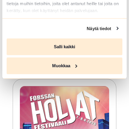
tietoja muihin tietoihin, joita olet antanut heille tai joita on
Forssa
kerätty, kun olet käyttänyt heidän palvelujaan.
PERINTEINEN JA SUOSITTU FORSSAN
HOLJAT-FESTIVAALI JUHLITAAN
Näytä tiedot
ELOKUUSSA 2026 Forssan Holjat-
kaupunkifestivaali juhlitaan Forssan
torilla perjantaista lauantaihin
Salli kaikki
7.-8.8.2026. Hienoksi suurtapahtumaksi
kasvanut tapahtuma...
Lue lisää tapahtumasta HOLJAT 2026: Silver VIP L
Muokkaa