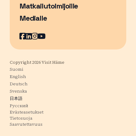
Matkailutoimijoille
Medialle
Facebook
Sivu avautuu uudessa ikkunassa
LinkedIn
Sivu avautuu uudessa ikkunassa
Instagram
Sivu avautuu uudessa ikkunass
YouTube
Sivu avautuu uudessa ikkuna
Copyright 2026 Visit Häme
Suomi
English
Deutsch
Svenska
日本語
Русский
Evästeasetukset
Tietosuoja
Saavutettavuus