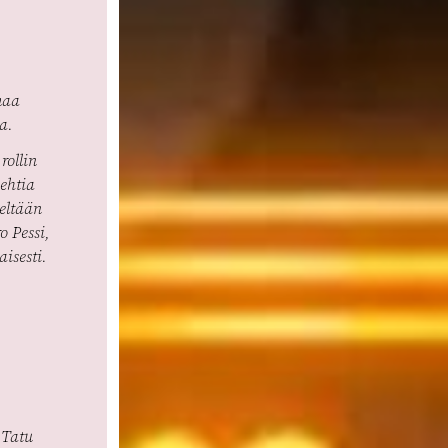
maa
a.
rollin
ehtia
meltään
o Pessi,
isesti.
 Tatu