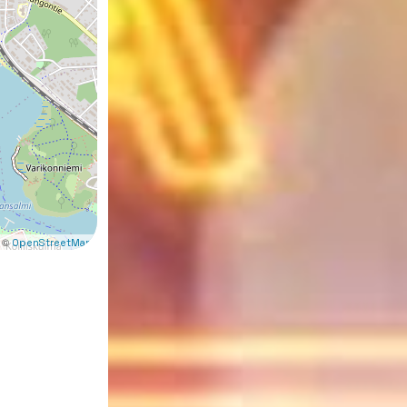
 ©
OpenStreetMap