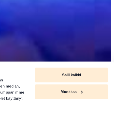
Salli kaikki
an
sen median,
Muokkaa
. Kumppanimme
olet käyttänyt