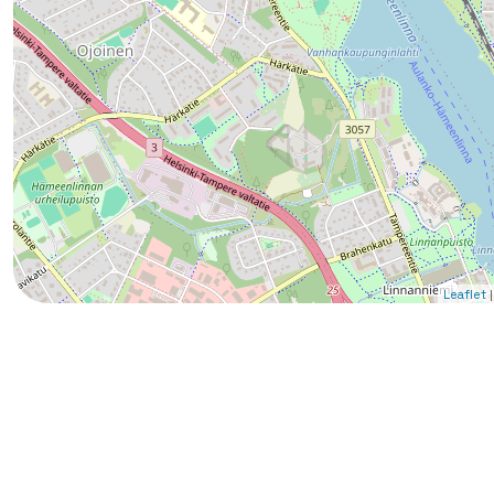
|
Leaflet