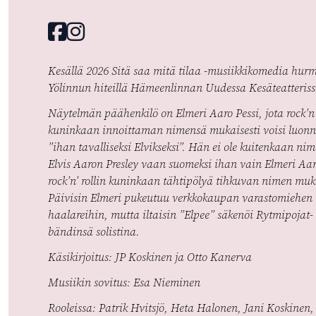
Facebook
instagram
Kesällä 2026 Sitä saa mitä tilaa -musiikkikomedia hur
Yölinnun hiteillä Hämeenlinnan Uudessa Kesäteatteriss
Näytelmän päähenkilö on Elmeri Aaro Pessi, jota rock’n 
kuninkaan innoittaman nimensä mukaisesti voisi luonn
”ihan tavalliseksi Elvikseksi”. Hän ei ole kuitenkaan ni
Elvis Aaron Presley vaan suomeksi ihan vain Elmeri Aar
rock’n’ rollin kuninkaan tähtipölyä tihkuvan nimen muka
Päivisin Elmeri pukeutuu verkkokaupan varastomiehen
haalareihin, mutta iltaisin ”Elpee” säkenöi Rytmipojat-
bändinsä solistina.
Käsikirjoitus: JP Koskinen ja Otto Kanerva
Musiikin sovitus: Esa Nieminen
Rooleissa: Patrik Hvitsjö, Heta Halonen, Jani Koskinen,