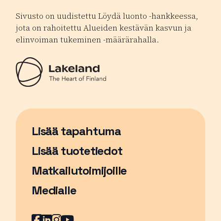
Sivusto on uudistettu Löydä luonto -hankkeessa,
jota on rahoitettu Alueiden kestävän kasvun ja
elinvoiman tukeminen -määrärahalla.
Lisää tapahtuma
Sivu avautuu uudessa ikkunassa
Lisää tuotetiedot
Matkailutoimijoille
Medialle