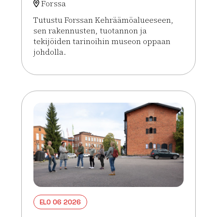
Forssa
Tutustu Forssan Kehräämöalueeseen,
sen rakennusten, tuotannon ja
tekijöiden tarinoihin museon oppaan
johdolla.
Lue lisää tapahtumasta Opastetut Kehräämökierr
ELO 06 2026