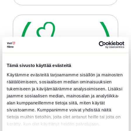
Lue lisää tapahtumasta Pirren piikajumppa
Tämä sivusto käyttää evästeitä
Käytämme evästeitä tarjoamamme sisällön ja mainosten
räätälöimiseen, sosiaalisen median ominaisuuksien
ELO 06 2026
tukemiseen ja kävijämäärämme analysoimiseen. Lisäksi
Pysäkin torikahvit
jaamme sosiaalisen median, mainosalan ja analytiikka-
alan kumppaneillemme tietoja siitä, miten käytät
Hämeenlinna
sivustoamme. Kumppanimme voivat yhdistää näitä
Lähdetään yhdessä kahville vaihtamaan
tietoja muihin tietoihin, joita olet antanut heille tai joita on
kesän kuulumiset. Tapaamme torin
kerätty, kun olet käyttänyt heidän palvelujaan.
keskellä ja suuntaamme siitä porukalla