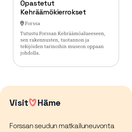
Opastetut
Kehräämökierrokset
Forssa
Tutustu Forssan Kehräämöalueeseen,
sen rakennusten, tuotannon ja
tekijöiden tarinoihin museon oppaan
johdolla.
Lue lisää tapahtumasta Opastetut Kehräämökierr
Visit
Häme
Forssan seudun matkailuneuvonta