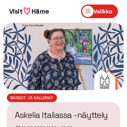
Hyppää
sisältöön
Visit
Häme
Valikko
MUSEOT JA GALLERIAT
Askelia Italiassa -näyttely