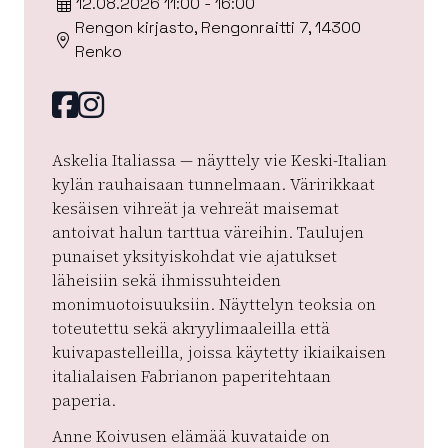
12.08.2026 11:00 - 16:00
Rengon kirjasto, Rengonraitti 7, 14300
Renko
Facebook
instagram
Askelia Italiassa — näyttely vie Keski-Italian
kylän rauhaisaan tunnelmaan. Väririkkaat
kesäisen vihreät ja vehreät maisemat
antoivat halun tarttua väreihin. Taulujen
punaiset yksityiskohdat vie ajatukset
läheisiin sekä ihmissuhteiden
monimuotoisuuksiin. Näyttelyn teoksia on
toteutettu sekä akryylimaaleilla että
kuivapastelleilla, joissa käytetty ikiaikaisen
italialaisen Fabrianon paperitehtaan
paperia.
Anne Koivusen elämää kuvataide on