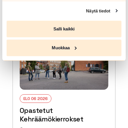
valitsemaamme kahvilaan. Torikahvit
ovat omakustanteiset.
Näytä tiedot
Lue lisää tapahtumasta Pysäkin torikahvit
Salli kaikki
Muokkaa
ELO 06 2026
Opastetut
Kehräämökierrokset