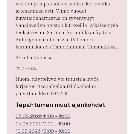
värittänyt lapsuudesta saakka keramikka-
artesaaniksi asti. Viime vuodet
kuvataideharrastus on syventynyt
Vanajaveden opiston kursseilla. Aikaisempia
teoksia esim. Satunia, keramiikkanäyttely
Aulangon näkötornissa, Pallomeri-
keramiikkateos Hämeenlinnan Uimahallissa.
Askelia Italiassa
22.7.-16.8.
Huom. näyttelyyn voi tutustua myös
kirjaston itsepalveluaukioloaikoina
päivittäin klo 6.00-22.00.
Tapahtuman muut ajankohdat
06.08.2026 11:00 - 16:00
07.08.2026 11:00 - 16:00
10.08.2026 13:00 - 18:00