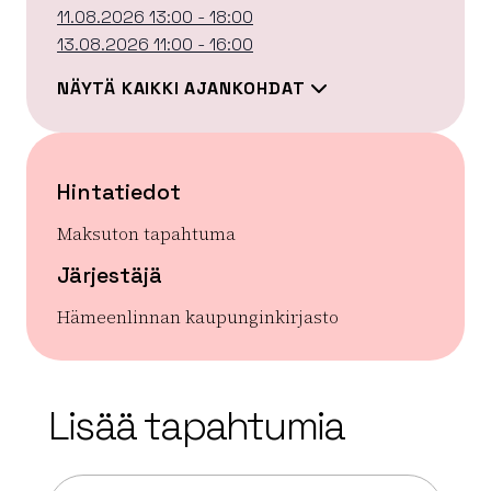
11.08.2026 13:00 - 18:00
13.08.2026 11:00 - 16:00
NÄYTÄ KAIKKI AJANKOHDAT
Hintatiedot
Maksuton tapahtuma
Järjestäjä
Hämeenlinnan kaupunginkirjasto
| ©
Leaflet
OpenStreetMap
+
Lisää tapahtumia
−