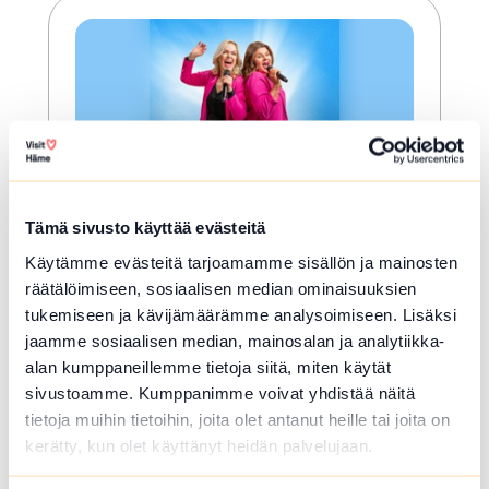
Tämä sivusto käyttää evästeitä
ELO 08 2026
Käytämme evästeitä tarjoamamme sisällön ja mainosten
Kuumia aaltoja (K-18)
räätälöimiseen, sosiaalisen median ominaisuuksien
tukemiseen ja kävijämäärämme analysoimiseen. Lisäksi
Riihimäki
jaamme sosiaalisen median, mainosalan ja analytiikka-
Toisilleen tuntemattomat Anne A. ja
alan kumppaneillemme tietoja siitä, miten käytät
Anne P. ovat tulleet karaokebaariin
sivustoamme. Kumppanimme voivat yhdistää näitä
viettämään iltaa. Karaokeillan aikana
tietoja muihin tietoihin, joita olet antanut heille tai joita on
sielunsiskot nauravat itselleen ja
kerätty, kun olet käyttänyt heidän palvelujaan.
toisilleen,...