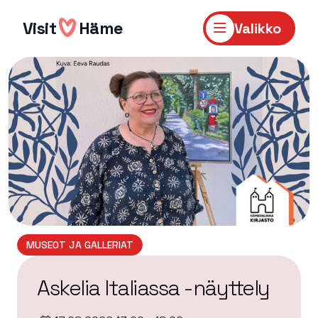
Hyppää
sisältöön
Visit
Häme
Valikko
MUSEOT JA GALLERIAT
Askelia Italiassa -näyttely