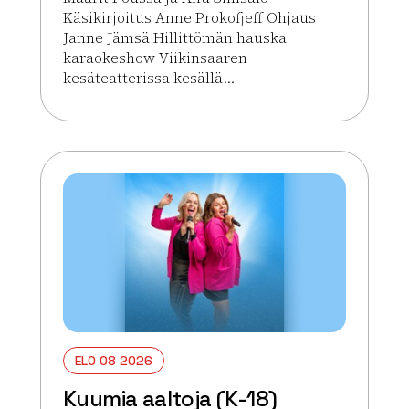
Käsikirjoitus Anne Prokofjeff Ohjaus
Janne Jämsä Hillittömän hauska
karaokeshow Viikinsaaren
kesäteatterissa kesällä...
Lue lisää tapahtumasta Kuumia aaltoja (K-18)
ELO 08 2026
Kuumia aaltoja (K-18)