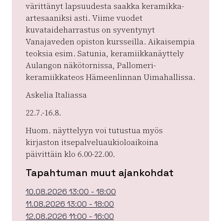
värittänyt lapsuudesta saakka keramikka-
artesaaniksi asti. Viime vuodet
kuvataideharrastus on syventynyt
Vanajaveden opiston kursseilla. Aikaisempia
teoksia esim. Satunia, keramiikkanäyttely
Aulangon näkötornissa, Pallomeri-
keramiikkateos Hämeenlinnan Uimahallissa.
Askelia Italiassa
22.7.-16.8.
Huom. näyttelyyn voi tutustua myös
kirjaston itsepalveluaukioloaikoina
päivittäin klo 6.00-22.00.
Tapahtuman muut ajankohdat
10.08.2026 13:00 - 18:00
11.08.2026 13:00 - 18:00
12.08.2026 11:00 - 16:00