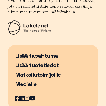
Sivusto on uudistettu Löydä luonto -hankkeessa,
jota on rahoitettu Alueiden kestävän kasvun ja
elinvoiman tukeminen -määrärahalla.
Lisää tapahtuma
Sivu avautuu uudessa ikkunassa
Lisää tuotetiedot
Matkailutoimijoille
Medialle
Facebook
Sivu avautuu uudessa ikkunassa
LinkedIn
Sivu avautuu uudessa ikkunassa
Instagram
Sivu avautuu uudessa ikkunass
YouTube
Sivu avautuu uudessa ikkuna