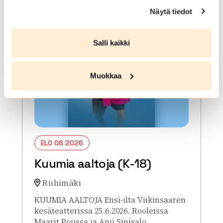
Lue lisää tapahtumasta Kuumia aaltoja (K-18)
Näytä tiedot
Salli kaikki
Muokkaa
ELO 08 2026
Kuumia aaltoja (K-18)
Riihimäki
KUUMIA AALTOJA Ensi-ilta Viikinsaaren
kesäteatterissa 25.6.2026. Rooleissa
Maarit Poussa ja Anu Sinisalo