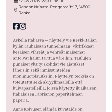
17.08.2026 13:00 - 18:00
Rengon kirjasto, Rengonraitti 7, 14300
Renko
Facebook
instagram
Askelia Italiassa — näyttely vie Keski-Italian
kylän rauhaisaan tunnelmaan. Väririkkaat
kesäisen vihreät ja vehreät maisemat
antoivat halun tarttua väreihin. Taulujen
punaiset yksityiskohdat vie ajatukset
läheisiin sekä ihmissuhteiden
monimuotoisuuksiin. Näyttelyn teoksia on
toteutettu sekä akryylimaaleilla että
kuivapastelleilla, joissa käytetty ikiaikaisen
italialaisen Fabrianon paperitehtaan
paperia.
Anne Koivusen elämää kuvataide on