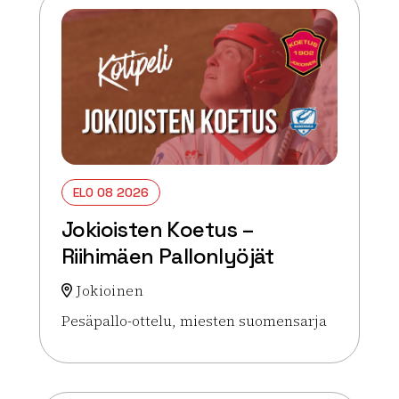
ELO 08 2026
Jokioisten Koetus –
Riihimäen Pallonlyöjät
Jokioinen
Pesäpallo-ottelu, miesten suomensarja
Lue lisää tapahtumasta Jokioisten Koetus – Riihim