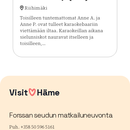
Riihimäki
Toisilleen tuntemattomat Anne A. ja
Anne P. ovat tulleet karaokebaariin
viettämään iltaa. Karaokeillan aikana
sielunsiskot nauravat itselleen ja
toisilleen,...
Lue lisää tapahtumasta Kuumia aaltoja (K-18)
Visit
Häme
Forssan seudun matkailuneuvonta
Puh. +358 50 596 5161