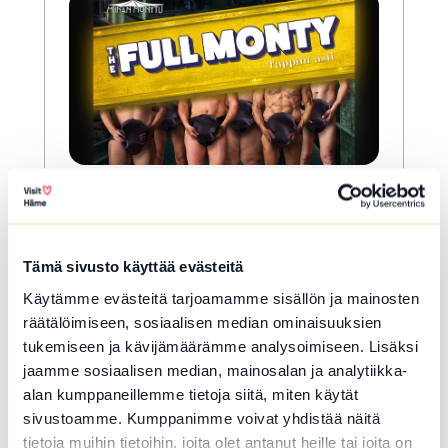
ELO 09 2026
The Full Monty – tappiin
asti
Tämä sivusto käyttää evästeitä
Käytämme evästeitä tarjoamamme sisällön ja mainosten
Hausjärvi
räätälöimiseen, sosiaalisen median ominaisuuksien
The Full Monty - tappiin asti on hulvaton
tukemiseen ja kävijämäärämme analysoimiseen. Lisäksi
ja lämminhenkinen komedia joukosta
jaamme sosiaalisen median, mainosalan ja analytiikka-
tavallisia ihmisiä, jotka päätyvät
alan kumppaneillemme tietoja siitä, miten käytät
epätavalliseen, ja takuulla...
sivustoamme. Kumppanimme voivat yhdistää näitä
Lue lisää tapahtumasta The Full Monty – tappiin a
tietoja muihin tietoihin, joita olet antanut heille tai joita on