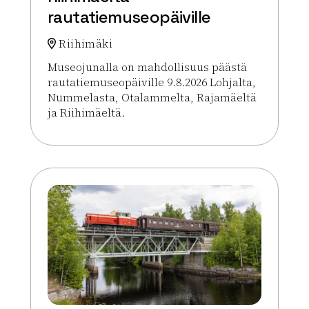
rautatiemuseopäiville
Riihimäki
Museojunalla on mahdollisuus päästä
rautatiemuseopäiville 9.8.2026 Lohjalta,
Nummelasta, Otalammelta, Rajamäeltä
ja Riihimäeltä.
Lue lisää tapahtumasta Museojunalla Lohjalta ja R