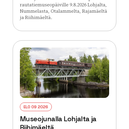
rautatiemuseopäiville 9.8.2026 Lohjalta,
Nummelasta, Otalammelta, Rajamäeltä
ja Riihimäeltä.
Lue lisää tapahtumasta Museojunalla Lohjalta ja R
ELO 09 2026
Museojunalla Lohjalta ja
Riihimäeltä