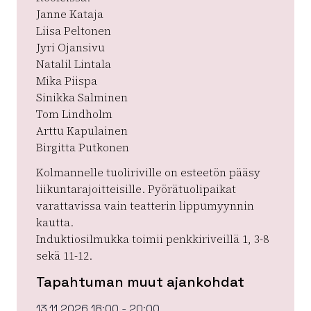
Janne Kataja
Liisa Peltonen
Jyri Ojansivu
Natalil Lintala
Mika Piispa
Sinikka Salminen
Tom Lindholm
Arttu Kapulainen
Birgitta Putkonen
Kolmannelle tuoliriville on esteetön pääsy
liikuntarajoitteisille. Pyörätuolipaikat
varattavissa vain teatterin lippumyynnin
kautta.
Induktiosilmukka toimii penkkiriveillä 1, 3-8
sekä 11-12.
Tapahtuman muut ajankohdat
13.11.2026 18:00 - 20:00