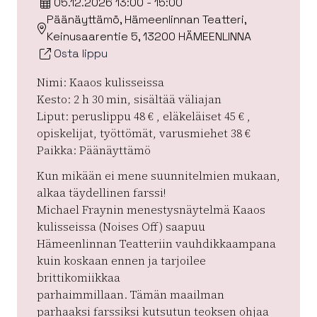
05.12.2026 13:00 - 15:00
Päänäyttämö, Hämeenlinnan Teatteri,
Keinusaarentie 5, 13200 HÄMEENLINNA
Osta lippu
Nimi: Kaaos kulisseissa
Kesto: 2 h 30 min, sisältää väliajan
Liput: peruslippu 48 € , eläkeläiset 45 € ,
opiskelijat, työttömät, varusmiehet 38 €
Paikka: Päänäyttämö
Kun mikään ei mene suunnitelmien mukaan,
alkaa täydellinen farssi!
Michael Fraynin menestysnäytelmä Kaaos
kulisseissa (Noises Off) saapuu
Hämeenlinnan Teatteriin vauhdikkaampana
kuin koskaan ennen ja tarjoilee
brittikomiikkaa
parhaimmillaan. Tämän maailman
parhaaksi farssiksi kutsutun teoksen ohjaa