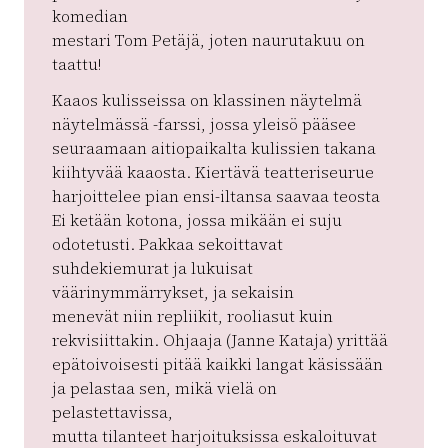
komedian
mestari Tom Petäjä, joten naurutakuu on
taattu!
Kaaos kulisseissa on klassinen näytelmä
näytelmässä -farssi, jossa yleisö pääsee
seuraamaan aitiopaikalta kulissien takana
kiihtyvää kaaosta. Kiertävä teatteriseurue
harjoittelee pian ensi-iltansa saavaa teosta
Ei ketään kotona, jossa mikään ei suju
odotetusti. Pakkaa sekoittavat
suhdekiemurat ja lukuisat
väärinymmärrykset, ja sekaisin
menevät niin repliikit, rooliasut kuin
rekvisiittakin. Ohjaaja (Janne Kataja) yrittää
epätoivoisesti pitää kaikki langat käsissään
ja pelastaa sen, mikä vielä on
pelastettavissa,
mutta tilanteet harjoituksissa eskaloituvat