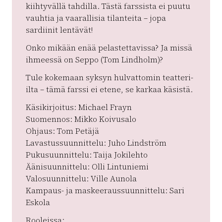
kiihtyvällä tahdilla. Tästä farssista ei puutu
vauhtia ja vaarallisia tilanteita – jopa
sardiinit lentävät!
Onko mikään enää pelastettavissa? Ja missä
ihmeessä on Seppo (Tom Lindholm)?
Tule kokemaan syksyn hulvattomin teatteri-
ilta – tämä farssi ei etene, se karkaa käsistä.
Käsikirjoitus: Michael Frayn
Suomennos: Mikko Koivusalo
Ohjaus: Tom Petäjä
Lavastussuunnittelu: Juho Lindström
Pukusuunnittelu: Taija Jokilehto
Äänisuunnittelu: Olli Lintuniemi
Valosuunnittelu: Ville Aunola
Kampaus- ja maskeeraussuunnittelu: Sari
Eskola
Rooleissa: