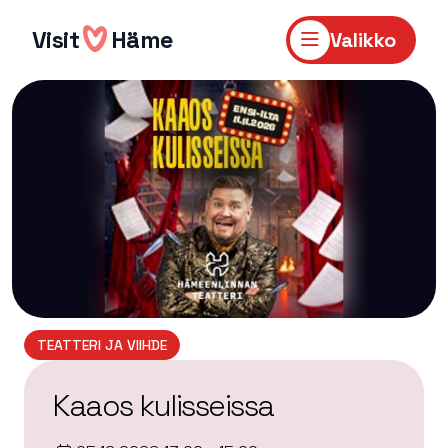
Hyppää
sisältöön
Visit
Häme
Valikko
TEATTERI JA VIIHDE
Kaaos kulisseissa