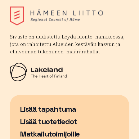
Sivusto on uudistettu Löydä luonto -hankkeessa,
jota on rahoitettu Alueiden kestävän kasvun ja
elinvoiman tukeminen -määrärahalla.
Lisää tapahtuma
Sivu avautuu uudessa ikkunassa
Lisää tuotetiedot
Matkailutoimijoille