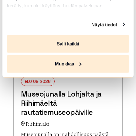
kerätty, kun olet käyttänyt heidän palvelujaan.
Näytä tiedot
Salli kaikki
Muokkaa
ELO 09 2026
Museojunalla Lohjalta ja
Riihimäeltä
rautatiemuseopäiville
Riihimäki
Museojunalla on mahdollisuus päästä