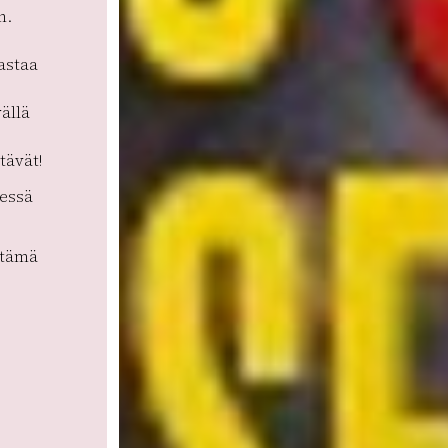
n.
lastaa
vällä
tävät!
eessä
 tämä