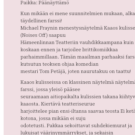
Paikka: Päänäyttämö
Kun mikään ei mene suunnitelmien mukaan, alk
täydellinen farssi!
Michael Fraynin menestysnäytelmä Kaaos kulisse
(Noises Off) saapuu
Hämeenlinnan Teatteriin vauhdikkaampana kuin
koskaan ennen ja tarjoilee brittikomiikkaa
parhaimmillaan. Tämän maailman parhaaksi fars
kutsutun teoksen ohjaa komedian
mestari Tom Petäjä, joten naurutakuu on taattu!
Kaaos kulisseissa on klassinen näytelmä näytelm
farssi, jossa yleisö pääsee
seuraamaan aitiopaikalta kulissien takana kiihty
kaaosta. Kiertävä teatteriseurue
harjoittelee pian ensi-iltansa saavaa teosta Ei ket
kotona, jossa mikään ei suju
odotetusti. Pakkaa sekoittavat suhdekiemurat ja
lukuisat väärinymmärrykset, ja sekaisin