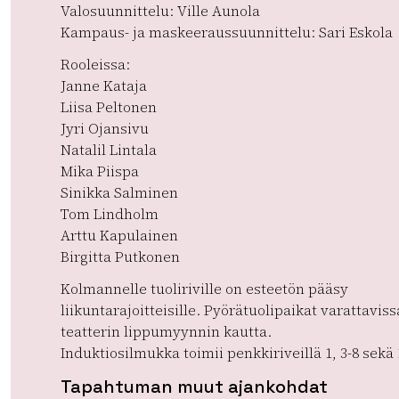
Valosuunnittelu: Ville Aunola
Kampaus- ja maskeeraussuunnittelu: Sari Eskola
Rooleissa:
Janne Kataja
Liisa Peltonen
Jyri Ojansivu
Natalil Lintala
Mika Piispa
Sinikka Salminen
Tom Lindholm
Arttu Kapulainen
Birgitta Putkonen
Kolmannelle tuoliriville on esteetön pääsy
liikuntarajoitteisille. Pyörätuolipaikat varattaviss
teatterin lippumyynnin kautta.
Induktiosilmukka toimii penkkiriveillä 1, 3-8 sekä 
Tapahtuman muut ajankohdat