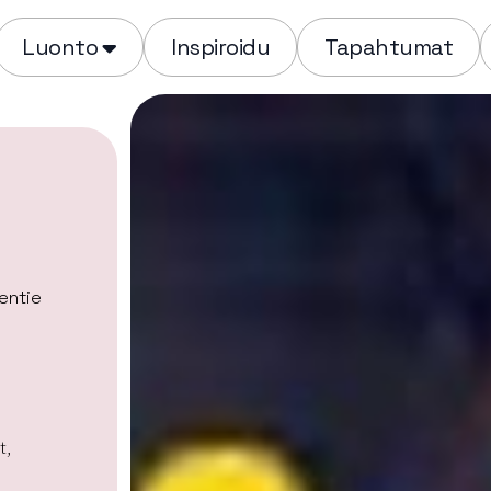
Luonto
Inspiroidu
Tapahtumat
entie
t,