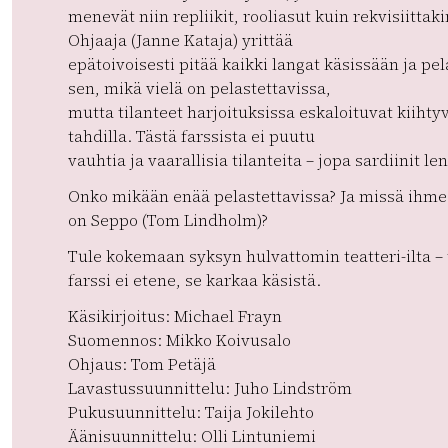
menevät niin repliikit, rooliasut kuin rekvisiittaki
Ohjaaja (Janne Kataja) yrittää
epätoivoisesti pitää kaikki langat käsissään ja pe
sen, mikä vielä on pelastettavissa,
mutta tilanteet harjoituksissa eskaloituvat kiihty
tahdilla. Tästä farssista ei puutu
vauhtia ja vaarallisia tilanteita – jopa sardiinit len
Onko mikään enää pelastettavissa? Ja missä ihm
on Seppo (Tom Lindholm)?
Tule kokemaan syksyn hulvattomin teatteri-ilta –
farssi ei etene, se karkaa käsistä.
Käsikirjoitus: Michael Frayn
Suomennos: Mikko Koivusalo
Ohjaus: Tom Petäjä
Lavastussuunnittelu: Juho Lindström
Pukusuunnittelu: Taija Jokilehto
Äänisuunnittelu: Olli Lintuniemi