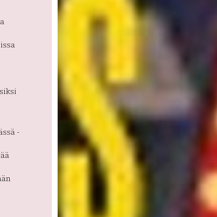
aa
issa
siksi
ässä -
vää
ään