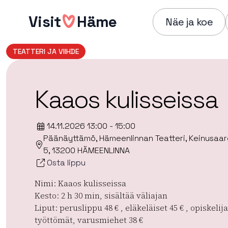
Hyppää
Visit
Häme
sisältöön
Näe ja koe
TEATTERI JA VIIHDE
Kaaos kulisseissa
14.11.2026 13:00 - 15:00
Päänäyttämö, Hämeenlinnan Teatteri, Keinusaar
5, 13200 HÄMEENLINNA
Osta lippu
Nimi: Kaaos kulisseissa
Kesto: 2 h 30 min, sisältää väliajan
Liput: peruslippu 48 € , eläkeläiset 45 € , opiskelija
työttömät, varusmiehet 38 €