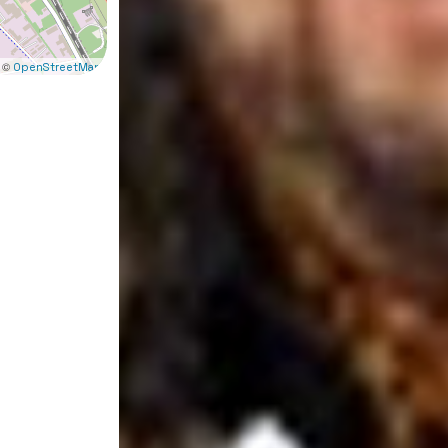
 ©
OpenStreetMap