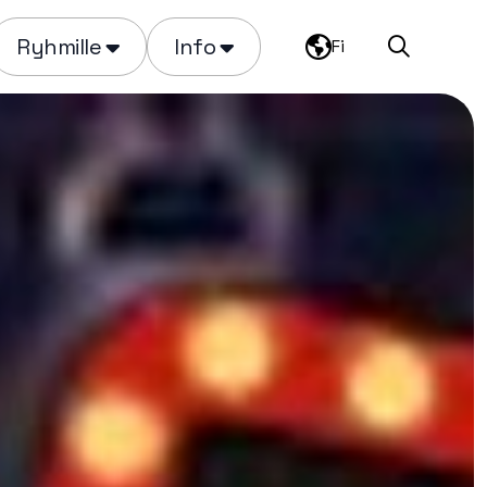
Ryhmille
Info
Fi
Haku