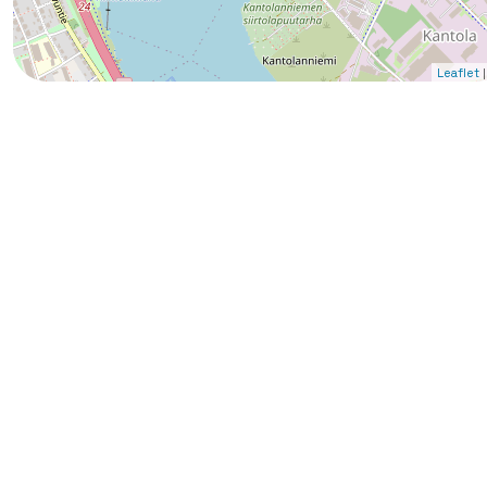
|
Leaflet