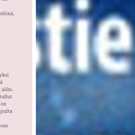
ilönä,
n
yksi
ää
alibi.
tullut
 on
opulta
nan