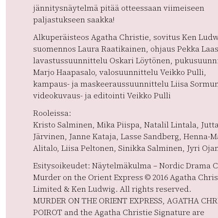
jännitysnäytelmä pitää otteessaan viimeiseen
paljastukseen saakka!
Alkuperäisteos Agatha Christie, sovitus Ken Ludw
suomennos Laura Raatikainen, ohjaus Pekka Laa
lavastussuunnittelu Oskari Löytönen, pukusuunni
Marjo Haapasalo, valosuunnittelu Veikko Pulli,
kampaus- ja maskeeraussuunnittelu Liisa Sormu
videokuvaus- ja editointi Veikko Pulli
Rooleissa:
Kristo Salminen, Mika Piispa, Natalil Lintala, Jutt
Järvinen, Janne Kataja, Lasse Sandberg, Henna-M
Alitalo, Liisa Peltonen, Sinikka Salminen, Jyri Oja
Esitysoikeudet: Näytelmäkulma – Nordic Drama 
Murder on the Orient Express © 2016 Agatha Chris
Limited & Ken Ludwig. All rights reserved.
MURDER ON THE ORIENT EXPRESS, AGATHA CHRI
POIROT and the Agatha Christie Signature are