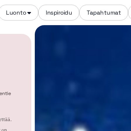
Luonto
Inspiroidu
Tapahtumat
entie
yttää.
r on