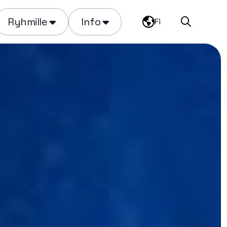
Ryhmille
Info
Fi
Haku