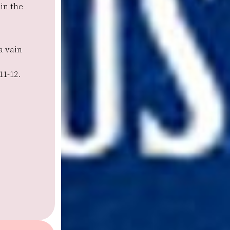
in the
a vain
11-12.