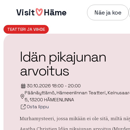
Hyppää
Visit
Häme
sisältöön
Näe ja koe
TEATTERI JA VIIHDE
Idän pikajunan
arvoitus
30.10.2026 18:00 - 20:00
Päänäyttämö, Hämeenlinnan Teatteri, Keinusaar
5, 13200 HÄMEENLINNA
Osta lippu
Murhamysteeri, jossa mikään ei ole sitä, miltä nä
Agatha Christien Idän pikajunan arvoitus (Murde