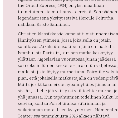
the Orient Express, 1934) on yksi maailman
tunnetuimmista murhamysteereistä. Sen päähenk
legendaarisena yksityisetsivä Hercule Poirot’na,
nähdään Kristo Salminen.
Christien klassikko vie katsojat tiivistunnemaise
jännityksen ytimeen, jossa jokaisella on jotain
salattavaa.Aikakautensa upein juna on matkalla
Istanbulista Pariisiin, kun sen matka keskeytyy
yllättäen Jugoslavian vuoristossa junan jäädessä
saarroksiin lumen keskelle – ja aamun valjetessa 
matkustajista löytyy murhattuna. Poirotille selvi
pian, että jokaisella matkustajalla on vedenpitävä 
Mutta jos kukaan ei ole hypännyt ulos junasta tai 
sisään, jäljelle jää vain yksi vaihtoehto: murhaaja
yhä junassa. Kun tapahtumien todellinen kulku l
selviää, kohtaa Poirot uransa suurimman ja
vaikeimman moraalisen kysymyksen. Hämeenlin
Teatterissa tammikuusta 2026 alkaen nähtävä