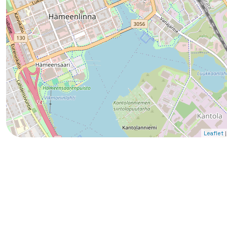
|
Leaflet