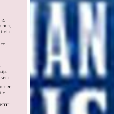
ig,
sonen,
ttelu
nen,
a
aija
nsivu
Corner
tie
STIE,