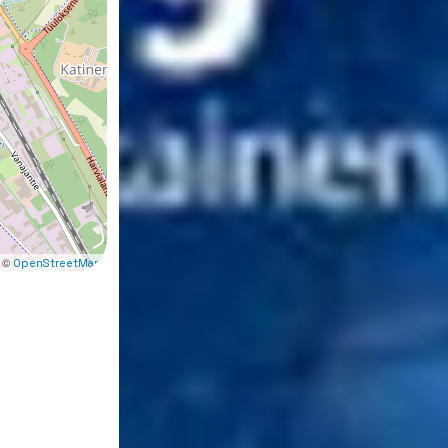
 ©
OpenStreetMap