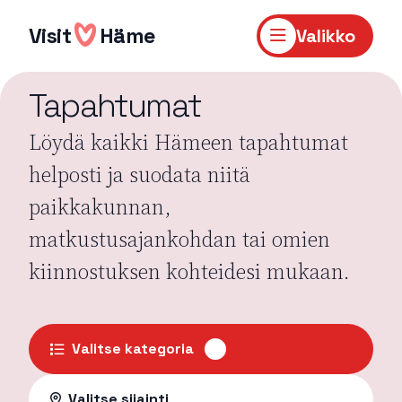
Hyppää
sisältöön
Visit
Häme
Valikko
Tapahtumat
Löydä kaikki Hämeen tapahtumat
helposti ja suodata niitä
paikkakunnan,
matkustusajankohdan tai omien
kiinnostuksen kohteidesi mukaan.
Valitse kategoria
Valitse sijainti