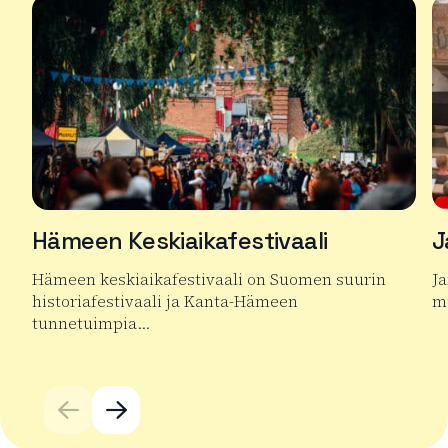
Hämeen Keskiaikafestivaali
J
Hämeen keskiaikafestivaali on Suomen suurin
J
historiafestivaali ja Kanta-Hämeen
mu
tunnetuimpia…
Lu
Lue lisää tuotteesta Hämeen Keskiaikafestivaali