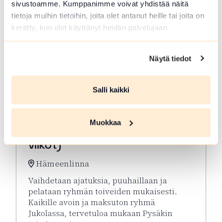
sivustoamme. Kumppanimme voivat yhdistää näitä
tietoja muihin tietoihin, joita olet antanut heille tai joita on
kerätty, kun olet käyttänyt heidän palvelujaan.
Näytä tiedot
Salli kaikki
ELO 10 2026
Muokkaa
Virkeyttä Viikkoon (parittomat
viikot)
Hämeenlinna
Vaihdetaan ajatuksia, puuhaillaan ja
pelataan ryhmän toiveiden mukaisesti.
Kaikille avoin ja maksuton ryhmä
Jukolassa, tervetuloa mukaan Pysäkin