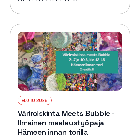
Lue lisää tapahtumasta Väriroiskinta Meets Bubble 
ELO 10 2026
Väriroiskinta Meets Bubble -
Ilmainen maalaustyöpaja
Hämeenlinnan torilla