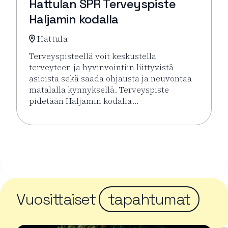
Hattulan SPR Terveyspiste
Haljamin kodalla
Hattula
Terveyspisteellä voit keskustella
terveyteen ja hyvinvointiin liittyvistä
asioista sekä saada ohjausta ja neuvontaa
matalalla kynnyksellä. Terveyspiste
pidetään Haljamin kodalla…
Lue lisää tapahtumasta Hattulan SPR Terveyspiste H
Vuosittaiset
tapahtumat