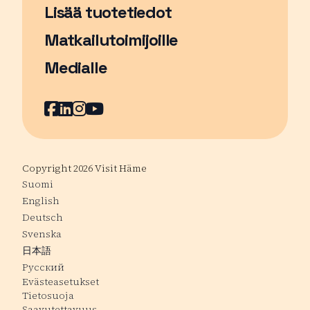
Lisää tuotetiedot
Matkailutoimijoille
Medialle
Facebook
Sivu avautuu uudessa ikkunassa
LinkedIn
Sivu avautuu uudessa ikkunassa
Instagram
Sivu avautuu uudessa ikkunass
YouTube
Sivu avautuu uudessa ikkuna
Copyright 2026 Visit Häme
Suomi
English
Deutsch
Svenska
日本語
Русский
Evästeasetukset
Tietosuoja
Saavutettavuus