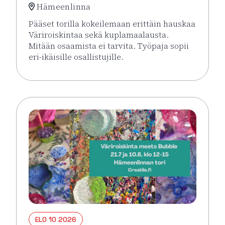
Hämeenlinna
Pääset torilla kokeilemaan erittäin hauskaa
Väriroiskintaa sekä kuplamaalausta.
Mitään osaamista ei tarvita. Työpaja sopii
eri-ikäisille osallistujille.
Lue lisää tapahtumasta Väriroiskinta Meets Bubble 
ELO 10 2026