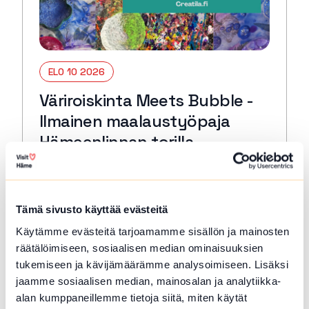
ELO 10 2026
Väriroiskinta Meets Bubble -
Ilmainen maalaustyöpaja
Hämeenlinnan torilla
Hämeenlinna
Pääset torilla kokeilemaan erittäin hauskaa
Väriroiskintaa sekä kuplamaalausta.
Tämä sivusto käyttää evästeitä
Mitään osaamista ei tarvita. Työpaja sopii
Käytämme evästeitä tarjoamamme sisällön ja mainosten
eri-ikäisille osallistujille.
räätälöimiseen, sosiaalisen median ominaisuuksien
Lue lisää tapahtumasta Väriroiskinta Meets Bubble 
tukemiseen ja kävijämäärämme analysoimiseen. Lisäksi
jaamme sosiaalisen median, mainosalan ja analytiikka-
alan kumppaneillemme tietoja siitä, miten käytät