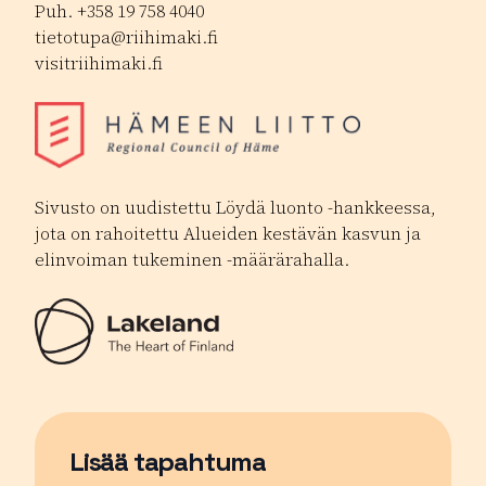
Puh. +358 19 758 4040
tietotupa@riihimaki.fi
visitriihimaki.fi
Sivusto on uudistettu Löydä luonto -hankkeessa,
jota on rahoitettu Alueiden kestävän kasvun ja
elinvoiman tukeminen -määrärahalla.
Lisää tapahtuma
Sivu avautuu uudessa ikkunassa