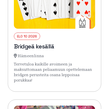
ELO 10 2026
Bridgeä kesällä
Hämeenlinna
Tervetuloa kaikille avoimeen ja
maksuttomaan peliaamuun opettelemaan
bridgen perusteita osana leppoisaa
porukkaa!
Lue lisää tapahtumasta Bridgeä kesällä