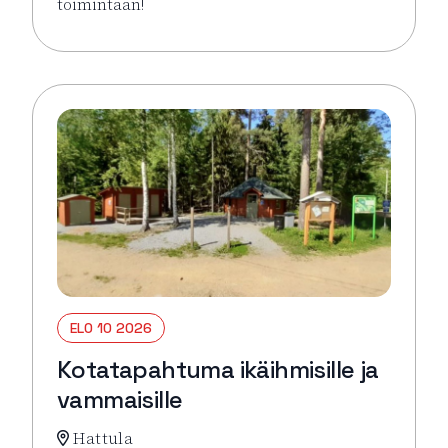
toimintaan!
Lue lisää tapahtumasta Virkeyttä Viikkoon (parittom
ELO 10 2026
Kotatapahtuma ikäihmisille ja
vammaisille
Hattula