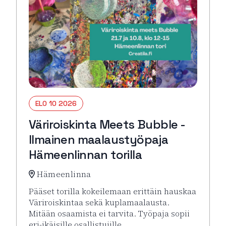
ELO 10 2026
Väriroiskinta Meets Bubble -
Ilmainen maalaustyöpaja
Hämeenlinnan torilla
Hämeenlinna
Pääset torilla kokeilemaan erittäin hauskaa
Väriroiskintaa sekä kuplamaalausta.
Mitään osaamista ei tarvita. Työpaja sopii
eri-ikäisille osallistujille.