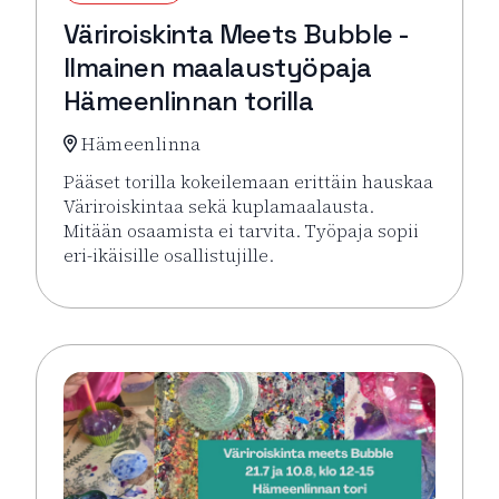
Väriroiskinta Meets Bubble -
Ilmainen maalaustyöpaja
Hämeenlinnan torilla
Hämeenlinna
Pääset torilla kokeilemaan erittäin hauskaa
Väriroiskintaa sekä kuplamaalausta.
Mitään osaamista ei tarvita. Työpaja sopii
eri-ikäisille osallistujille.
Lue lisää tapahtumasta Väriroiskinta Meets Bubble 