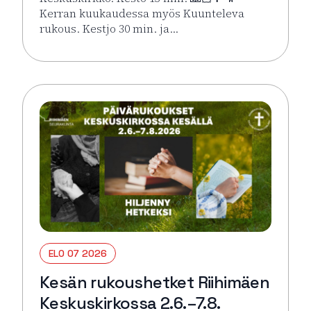
Kerran kuukaudessa myös Kuunteleva
rukous. Kestjo 30 min. ja…
Lue lisää tapahtumasta Kesän rukoushetket Riihimä
ELO 07 2026
Kesän rukoushetket Riihimäen
Keskuskirkossa 2.6.–7.8.