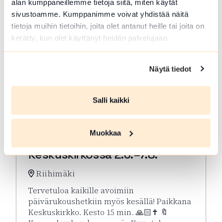
alan kumppaneillemme tietoja siitä, miten käytät
sivustoamme. Kumppanimme voivat yhdistää näitä
tietoja muihin tietoihin, joita olet antanut heille tai joita on
kerätty, kun olet käyttänyt heidän palvelujaan.
Näytä tiedot
Salli kaikki
ELO 07 2026
Muokkaa
Kesän rukoushetket Riihimäen
Keskuskirkossa 2.6.–7.8.
Riihimäki
Tervetuloa kaikille avoimiin
päivärukoushetkiin myös kesällä! Paikkana
Keskuskirkko. Kesto 15 min. 🙏🏻✝️ 🔖