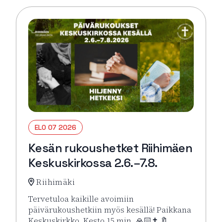
ELO 07 2026
Kesän rukoushetket Riihimäen
Keskuskirkossa 2.6.–7.8.
Riihimäki
Tervetuloa kaikille avoimiin
päivärukoushetkiin myös kesällä! Paikkana
Keskuskirkko. Kesto 15 min. 🙏🏻✝️ 🔖