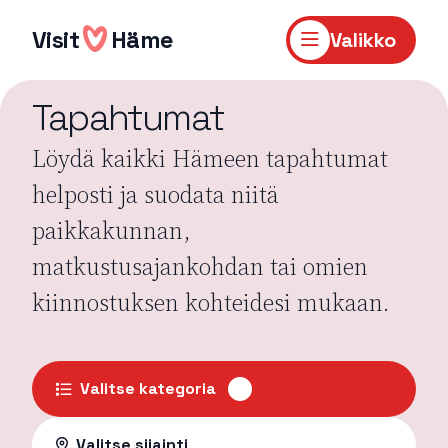
Hyppää
sisältöön
Visit
Häme
Valikko
Tapahtumat
Löydä kaikki Hämeen tapahtumat
helposti ja suodata niitä
paikkakunnan,
matkustusajankohdan tai omien
kiinnostuksen kohteidesi mukaan.
Valitse kategoria
Valitse sijainti