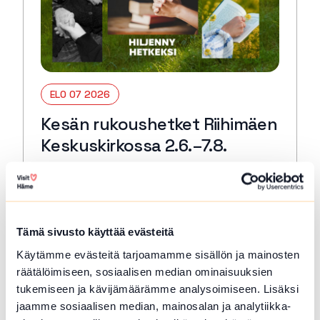
ELO 07 2026
Kesän rukoushetket Riihimäen
Keskuskirkossa 2.6.–7.8.
Riihimäki
Tervetuloa kaikille avoimiin
päivärukoushetkiin myös kesällä! Paikkana
Keskuskirkko. Kesto 15 min. 🙏🏻✝️ 🔖
Tämä sivusto käyttää evästeitä
Kerran kuukaudessa myös Kuunteleva
Käytämme evästeitä tarjoamamme sisällön ja mainosten
rukous. Kestjo 30 min. ja…
räätälöimiseen, sosiaalisen median ominaisuuksien
Lue lisää tapahtumasta Kesän rukoushetket Riihimä
tukemiseen ja kävijämäärämme analysoimiseen. Lisäksi
jaamme sosiaalisen median, mainosalan ja analytiikka-