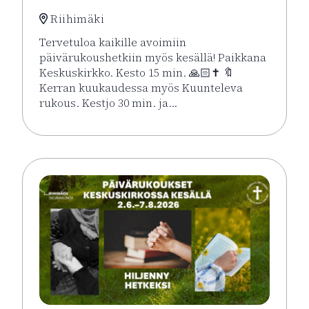
Riihimäki
Tervetuloa kaikille avoimiin
päivärukoushetkiin myös kesällä! Paikkana
Keskuskirkko. Kesto 15 min. 🙏🏻✝️ 🔖
Kerran kuukaudessa myös Kuunteleva
rukous. Kestjo 30 min. ja…
Lue lisää tapahtumasta Kesän rukoushetket Riihimä