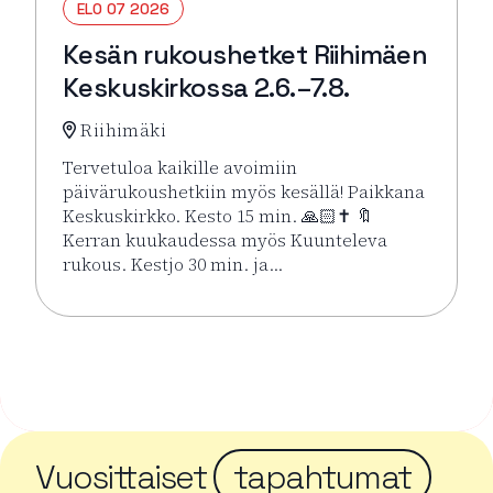
ELO 07 2026
Kesän rukoushetket Riihimäen
Keskuskirkossa 2.6.–7.8.
Riihimäki
Tervetuloa kaikille avoimiin
päivärukoushetkiin myös kesällä! Paikkana
Keskuskirkko. Kesto 15 min. 🙏🏻✝️ 🔖
Kerran kuukaudessa myös Kuunteleva
rukous. Kestjo 30 min. ja…
Lue lisää tapahtumasta Kesän rukoushetket Riihimä
Vuosittaiset
tapahtumat