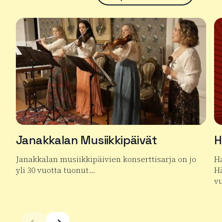
Janakkalan Musiikkipäivät
H
Janakkalan musiikkipäivien konserttisarja on jo
Ha
yli 30 vuotta tuonut…
Hä
v
Lue lisää tuotteesta Janakkalan Musiikkipäivät
Lu