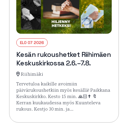
ELO 07 2026
Kesän rukoushetket Riihimäen
Keskuskirkossa 2.6.–7.8.
Riihimäki
Tervetuloa kaikille avoimiin
päivärukoushetkiin myös kesällä! Paikkana
Keskuskirkko. Kesto 15 min. 🙏🏻✝️ 🔖
Kerran kuukaudessa myös Kuunteleva
rukous. Kestjo 30 min. ja…
Lue lisää tapahtumasta Kesän rukoushetket Riihimä