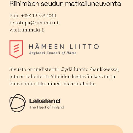
Riihimäen seudun matkailuneuvonta
Puh. +358 19 758 4040
tietotupa@riihimaki.fi
visitriihimaki.fi
Sivusto on uudistettu Löydä luonto -hankkeessa,
jota on rahoitettu Alueiden kestävän kasvun ja
elinvoiman tukeminen -määrärahalla.