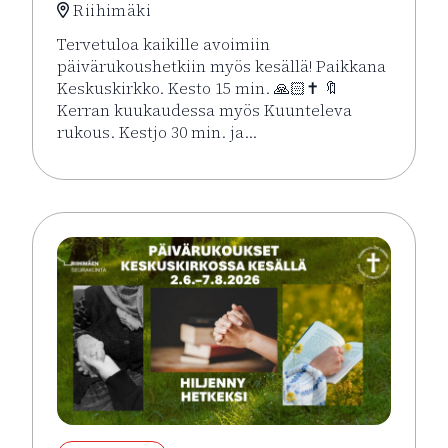
Riihimäki
Tervetuloa kaikille avoimiin
päivärukoushetkiin myös kesällä! Paikkana
Keskuskirkko. Kesto 15 min. 🙏🏻✝️ 🔖
Kerran kuukaudessa myös Kuunteleva
rukous. Kestjo 30 min. ja…
Lue lisää tapahtumasta Kesän rukoushetket Riihimä