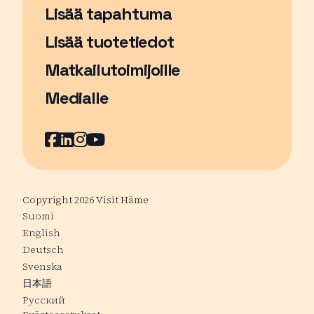
Lisää tapahtuma
Sivu avautuu uudessa ikkunassa
Lisää tuotetiedot
Matkailutoimijoille
Medialle
Facebook
Sivu avautuu uudessa ikkunassa
LinkedIn
Sivu avautuu uudessa ikkunassa
Instagram
Sivu avautuu uudessa ikkunass
YouTube
Sivu avautuu uudessa ikkuna
Copyright 2026 Visit Häme
Suomi
English
Deutsch
Svenska
日本語
Русский