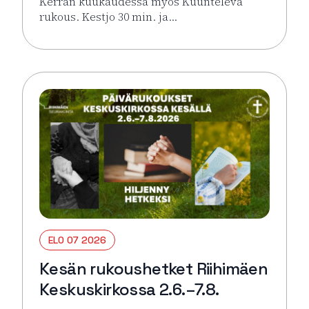
Kerran kuukaudessa myös Kuunteleva
rukous. Kestjo 30 min. ja…
Lue lisää tapahtumasta Kesän rukoushetket Riihimä
ELO 07 2026
Kesän rukoushetket Riihimäen
Keskuskirkossa 2.6.–7.8.