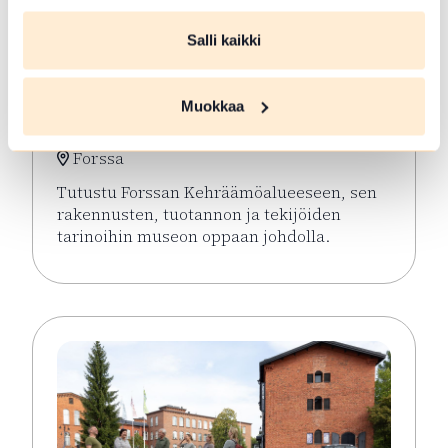
Salli kaikki
ELO 06 2026
Opastetut
Muokkaa
Kehräämökierrokset
Forssa
Tutustu Forssan Kehräämöalueeseen, sen
rakennusten, tuotannon ja tekijöiden
tarinoihin museon oppaan johdolla.
Lue lisää tapahtumasta Opastetut Kehräämökierro