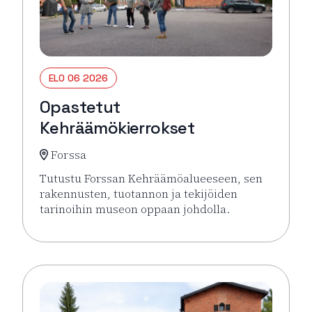
ELO 06 2026
Opastetut
Kehräämökierrokset
Forssa
Tutustu Forssan Kehräämöalueeseen, sen
rakennusten, tuotannon ja tekijöiden
tarinoihin museon oppaan johdolla.
Lue lisää tapahtumasta Opastetut Kehräämökierro