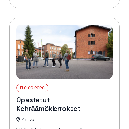
Lue lisää tapahtumasta Pysäkin torikahvit
ELO 06 2026
Opastetut
Kehräämökierrokset
Forssa