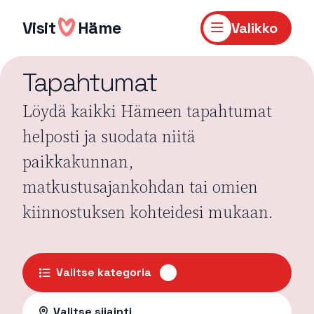
Hyppää
sisältöön
Visit
Häme
Valikko
Tapahtumat
Löydä kaikki Hämeen tapahtumat
helposti ja suodata niitä
paikkakunnan,
matkustusajankohdan tai omien
kiinnostuksen kohteidesi mukaan.
Valitse kategoria
Valitse sijainti