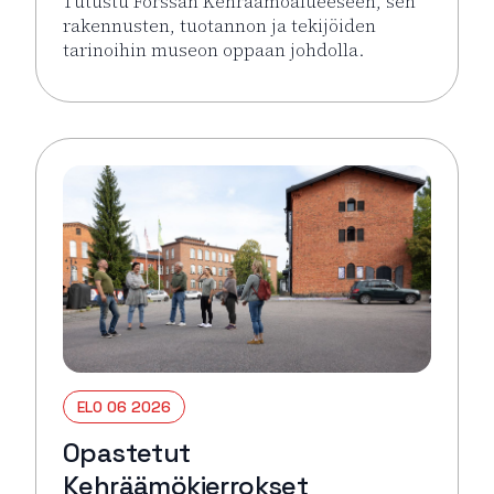
Tutustu Forssan Kehräämöalueeseen, sen
rakennusten, tuotannon ja tekijöiden
tarinoihin museon oppaan johdolla.
Lue lisää tapahtumasta Opastetut Kehräämökierro
ELO 06 2026
Opastetut
Kehräämökierrokset