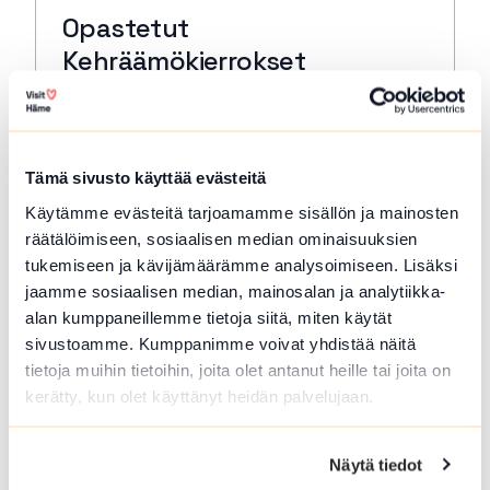
Opastetut
Kehräämökierrokset
Forssa
Tutustu Forssan Kehräämöalueeseen, sen
rakennusten, tuotannon ja tekijöiden
Tämä sivusto käyttää evästeitä
tarinoihin museon oppaan johdolla.
Käytämme evästeitä tarjoamamme sisällön ja mainosten
Lue lisää tapahtumasta Opastetut Kehräämökierro
räätälöimiseen, sosiaalisen median ominaisuuksien
tukemiseen ja kävijämäärämme analysoimiseen. Lisäksi
jaamme sosiaalisen median, mainosalan ja analytiikka-
alan kumppaneillemme tietoja siitä, miten käytät
sivustoamme. Kumppanimme voivat yhdistää näitä
tietoja muihin tietoihin, joita olet antanut heille tai joita on
kerätty, kun olet käyttänyt heidän palvelujaan.
Näytä tiedot