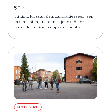
Forssa
Tutustu Forssan Kehräämöalueeseen, sen
rakennusten, tuotannon ja tekijöiden
tarinoihin museon oppaan johdolla.
Lue lisää tapahtumasta Opastetut Kehräämökierro
ELO 06 2026