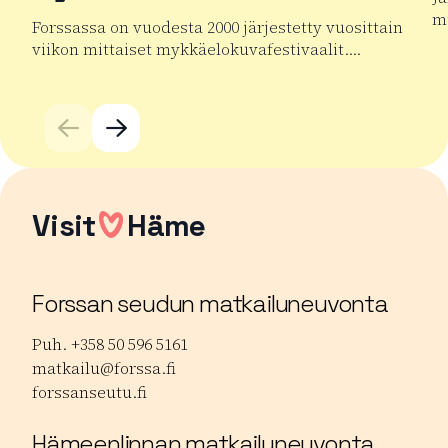
mu
Forssassa on vuodesta 2000 järjestetty vuosittain
viikon mittaiset mykkäelokuvafestivaalit….
Lu
Lue lisää tuotteesta Forssan kansainväliset mykkäelok
Visit
Häme
Forssan seudun matkailuneuvonta
Puh. +358 50 596 5161
matkailu@forssa.fi
forssanseutu.fi
Hämeenlinnan matkailuneuvonta