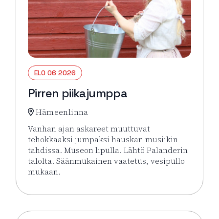
ELO 06 2026
Pirren piikajumppa
Hämeenlinna
Vanhan ajan askareet muuttuvat
tehokkaaksi jumpaksi hauskan musiikin
tahdissa. Museon lipulla. Lähtö Palanderin
talolta. Säänmukainen vaatetus, vesipullo
mukaan.
Lue lisää tapahtumasta Pirren piikajumppa