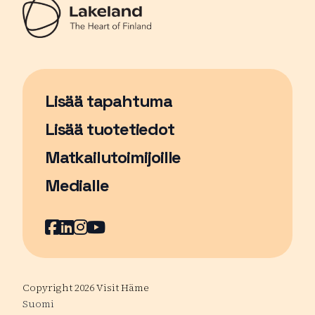
Lisää tapahtuma
Sivu avautuu uudessa ikkunassa
Lisää tuotetiedot
Matkailutoimijoille
Medialle
Facebook
Sivu avautuu uudessa ikkunassa
LinkedIn
Sivu avautuu uudessa ikkunassa
Instagram
Sivu avautuu uudessa ikkunass
YouTube
Sivu avautuu uudessa ikkuna
Copyright 2026 Visit Häme
Suomi