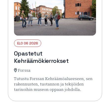
ELO 06 2026
Opastetut
Kehräämökierrokset
Forssa
Tutustu Forssan Kehräämöalueeseen, sen
rakennusten, tuotannon ja tekijöiden
tarinoihin museon oppaan johdolla.
Lue lisää tapahtumasta Opastetut Kehräämökierro