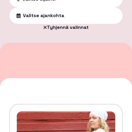
Valitse ajankohta
Tyhjennä valinnat