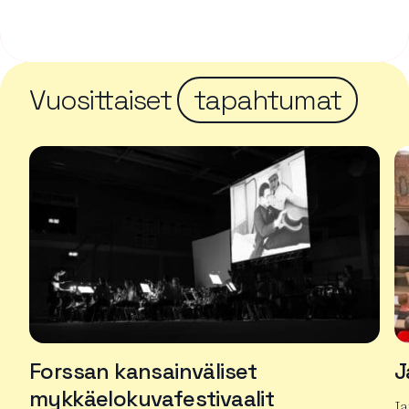
Vuosittaiset
tapahtumat
Forssan kansainväliset
J
mykkäelokuvafestivaalit
J