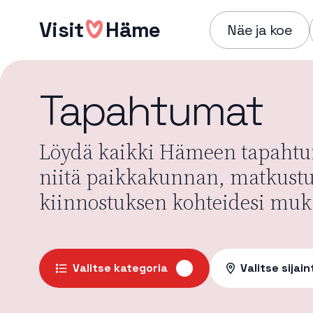
Hyppää
Visit
Häme
sisältöön
Näe ja koe
Tapahtumat
Löydä kaikki Hämeen tapahtum
niitä paikkakunnan, matkust
kiinnostuksen kohteidesi muk
Valitse kategoria
Valitse sijain