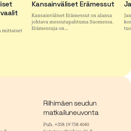
iset
Kansainväliset Erämessut
Ja
vaalit
Kansainväliset Erämessut on alansa
Ja
johtava messutapahtuma Suomessa.
kon
Erämessuja on…
tu
n mittaiset
Lue lisää tuotteesta Kansainväliset Erämess
Lue
an kansainväliset mykkäelokuvafestivaalit
Riihimäen seudun
matkailuneuvonta
Puh. +358 19 758 4040