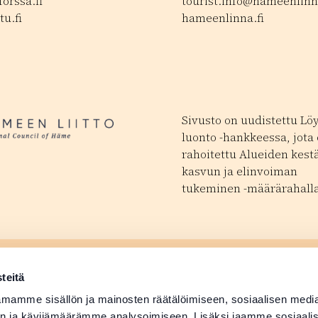
orssa.fi
tourist.info@hameenlinna
tu.fi
hameenlinna.fi
Sivusto on uudistettu Lö
luonto -hankkeessa, jota
rahoitettu Alueiden kest
kasvun ja elinvoiman
tukeminen -määrärahalla
ä tapahtuma
Matkailutoimijoill
 avautuu uudessa ikkunassa
teitä
ä tuotetiedot
Medialle
mamme sisällön ja mainosten räätälöimiseen, sosiaalisen medi
n ja kävijämäärämme analysoimiseen. Lisäksi jaamme sosiaali