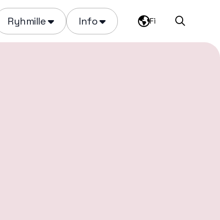
Ryhmille
Info
Fi
Haku