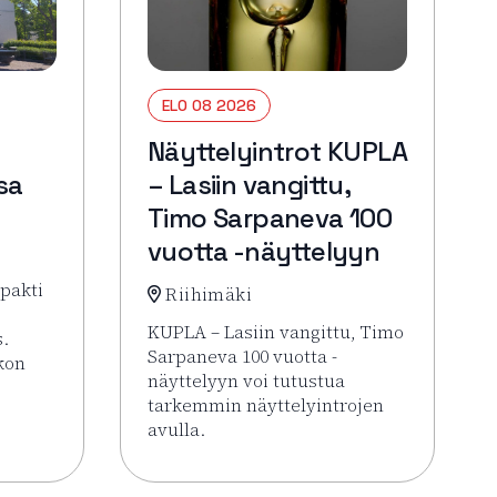
ELO 08 2026
Näyttelyintrot KUPLA
sa
– Lasiin vangittu,
Timo Sarpaneva 100
vuotta -näyttelyyn
pakti
Riihimäki
KUPLA – Lasiin vangittu, Timo
s.
Sarpaneva 100 vuotta -
rkon
näyttelyyn voi tutustua
tarkemmin näyttelyintrojen
 Hämeenlinna pähkinänkuoressa
avulla.
Lue lisää tapahtumasta Näyttelyintrot KU