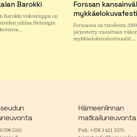
alan Barokki
Forssan kansainväl
mykkäelokuvafesti
n Barokki viikonloppu on
siikin juhlaa Helsingin
Forssassa on vuodesta 2000
kesterin…
järjestetty vuosittain viiko
mykkäelokuvafestivaalit….
 tuotteesta Janakkalan Barokki
Lue lisää tuotteesta Forss
 seudun
Hämeenlinnan
uneuvonta
matkailuneuvonta
0 596 5161
Puh. +358 3 621 3370.