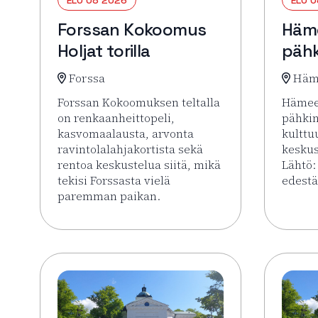
Forssan Kokoomus
Häm
Holjat torilla
pähk
Forssa
Häm
Forssan Kokoomuksen teltalla
Hämee
on renkaanheittopeli,
pähki
kasvomaalausta, arvonta
kulttu
ravintolalahjakortista sekä
keskus
rentoa keskustelua siitä, mikä
Lähtö:
tekisi Forssasta vielä
edestä
paremman paikan.
Lue li
Lue lisää tapahtumasta Forssan Kokoomus Holjat 