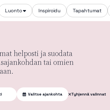
Luonto
Inspiroidu
Tapahtumat
at helposti ja suodata
usajankohdan tai omien
aan.
ti
Valitse ajankohta
Tyhjennä valinnat