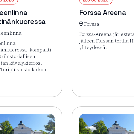
eenlinna
Forssa Areena
inänkuoressa
Forssa
eenlinna
Forssa-Areena järjestet
jälleen Forssan torilla H
nlinna
yhteydessä.
nänkuoressa -kompakti
urihistoriallisen
Lue lisää tapahtumasta
tan kävelykierros.
 Toripuistosta kirkon
sää tapahtumasta Hämeenlinna pähkinänkuoressa
torilla