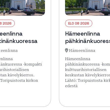
08 2026
ELO 08 2026
eenlinna
Hämeenlinna
inänkuoressa
pähkinänkuores
eenlinna
Hämeenlinna
nlinna
Hämeenlinna
nänkuoressa -kompakti
pähkinänkuoressa -kom
urihistoriallisen
kulttuurihistoriallisen
tan kävelykierros.
keskustan kävelykierro
 Toripuistosta kirkon
Lähtö: Toripuistosta ki
edestä
uoressa
sää tapahtumasta Hämeenlinna pähkinänkuoressa
Lue lisää tapahtumasta