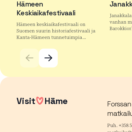
Hämeen
Janakk
Keskiaikafestivaali
Janakkala
vanhan mu
Hämeen keskiaikafestivaali on
Barokkior
Suomen suurin historiafestivaali ja
Kanta-Hämeen tunnetuimpia…
Lue lisää
Lue lisää tuotteesta Hämeen Keskiaikafestivaali
Visit
Häme
Forssan
matkail
Puh. +358 5