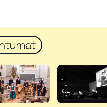
htumat