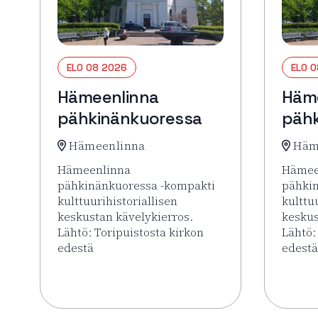
ELO 08 2026
ELO 
Hämeenlinna
Häm
pähkinänkuoressa
pähk
Hämeenlinna
Häm
Hämeenlinna
Hämee
pähkinänkuoressa -kompakti
pähki
kulttuurihistoriallisen
kulttu
keskustan kävelykierros.
keskus
Lähtö: Toripuistosta kirkon
Lähtö:
edestä
edestä
Lue lisää tapahtumasta Hämeenlinna pähkinänk
Lue li