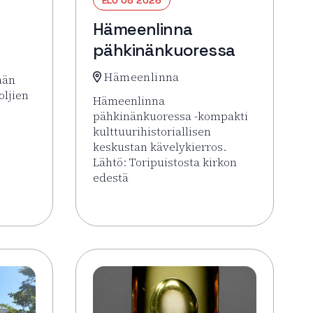
Hämeenlinna
pähkinänkuoressa
Hämeenlinna
ään
oljien
Hämeenlinna
pähkinänkuoressa -kompakti
kulttuurihistoriallisen
 Forssa Areena
keskustan kävelykierros.
Lähtö: Toripuistosta kirkon
edestä
Lue lisää tapahtumasta Hämeenlinna päh