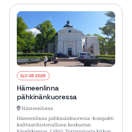
ELO 08 2026
Hämeenlinna
pähkinänkuoressa
Hämeenlinna
Hämeenlinna pähkinänkuoressa -kompakti
kulttuurihistoriallisen keskustan
kävelykierros. Lähtö: Toripuistosta kirkon