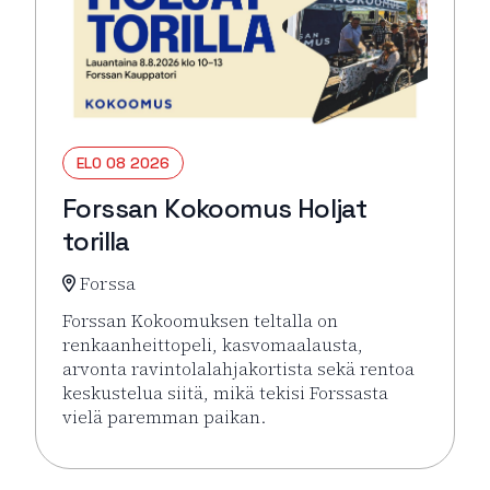
ELO 08 2026
Forssan Kokoomus Holjat
torilla
Forssa
Forssan Kokoomuksen teltalla on
renkaanheittopeli, kasvomaalausta,
arvonta ravintolalahjakortista sekä rentoa
keskustelua siitä, mikä tekisi Forssasta
vielä paremman paikan.
Lue lisää tapahtumasta Forssan Kokoomus Holjat tor