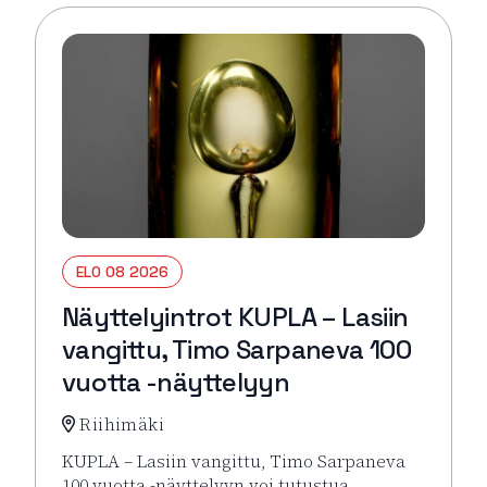
ELO 08 2026
Näyttelyintrot KUPLA – Lasiin
vangittu, Timo Sarpaneva 100
vuotta -näyttelyyn
Riihimäki
KUPLA – Lasiin vangittu, Timo Sarpaneva
100 vuotta -näyttelyyn voi tutustua