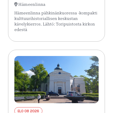
Hämeenlinna
Hämeenlinna pähkinänkuoressa -kompakti
kulttuurihistoriallisen keskustan
kävelykierros. Lähtö: Toripuistosta kirkon
edestä
Lue lisää tapahtumasta Hämeenlinna pähkinänkuor
ELO 08 2026