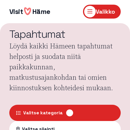
Hyppää
sisältöön
Visit
Häme
Valikko
Tapahtumat
Löydä kaikki Hämeen tapahtumat
helposti ja suodata niitä
paikkakunnan,
matkustusajankohdan tai omien
kiinnostuksen kohteidesi mukaan.
Valitse kategoria
Valitse sijainti