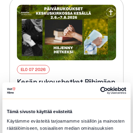
ELO 07 2026
Kesän rukoushetket Riihimäen
Keskuskirkossa 2.6.–7.8.
Riihimäki
Tämä sivusto käyttää evästeitä
Tervetuloa kaikille avoimiin
päivärukoushetkiin myös kesällä! Paikkana
Käytämme evästeitä tarjoamamme sisällön ja mainosten
Keskuskirkko. Kesto 15 min. 🙏🏻✝️ 🔖
räätälöimiseen, sosiaalisen median ominaisuuksien
Kerran kuukaudessa myös Kuunteleva