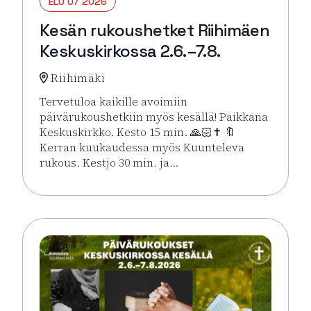
ELO 07 2026
Kesän rukoushetket Riihimäen
Keskuskirkossa 2.6.–7.8.
Riihimäki
Tervetuloa kaikille avoimiin
päivärukoushetkiin myös kesällä! Paikkana
Keskuskirkko. Kesto 15 min. 🙏🏻✝️ 🔖
Kerran kuukaudessa myös Kuunteleva
rukous. Kestjo 30 min. ja…
Lue lisää tapahtumasta Kesän rukoushetket Riihimä