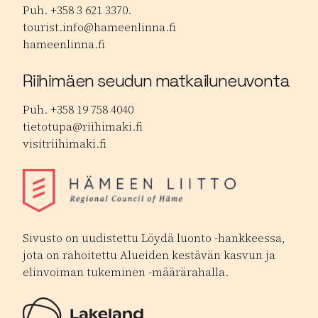
Puh. +358 3 621 3370.
tourist.info@hameenlinna.fi
hameenlinna.fi
Riihimäen seudun matkailuneuvonta
Puh. +358 19 758 4040
tietotupa@riihimaki.fi
visitriihimaki.fi
Sivusto on uudistettu Löydä luonto -hankkeessa,
jota on rahoitettu Alueiden kestävän kasvun ja
elinvoiman tukeminen -määrärahalla.