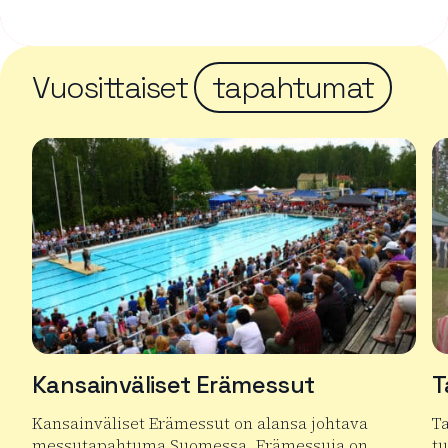
Vuosittaiset
tapahtumat
Kansainväliset Erämessut
T
Kansainväliset Erämessut on alansa johtava
T
messutapahtuma Suomessa. Erämessuja on…
t