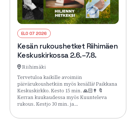
ELO 07 2026
Kesän rukoushetket Riihimäen
Keskuskirkossa 2.6.–7.8.
Riihimäki
Tervetuloa kaikille avoimiin
päivärukoushetkiin myös kesällä! Paikkana
Keskuskirkko. Kesto 15 min. 🙏🏻✝️ 🔖
Kerran kuukaudessa myös Kuunteleva
rukous. Kestjo 30 min. ja…
Lue lisää tapahtumasta Kesän rukoushetket Riihimä