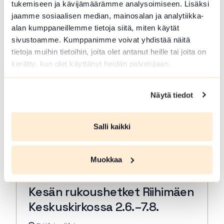
tukemiseen ja kävijämäärämme analysoimiseen. Lisäksi
rukous. Kestjo 30 min. ja…
jaamme sosiaalisen median, mainosalan ja analytiikka-
Lue lisää tapahtumasta Kesän rukoushetket Riihimä
alan kumppaneillemme tietoja siitä, miten käytät
sivustoamme. Kumppanimme voivat yhdistää näitä
tietoja muihin tietoihin, joita olet antanut heille tai joita on
kerätty, kun olet käyttänyt heidän palvelujaan.
Näytä tiedot
Salli kaikki
Muokkaa
ELO 07 2026
Kesän rukoushetket Riihimäen
Keskuskirkossa 2.6.–7.8.