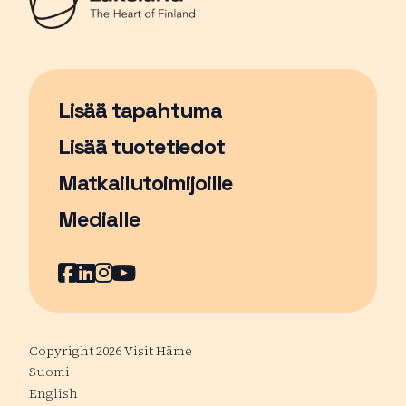
Lisää tapahtuma
Sivu avautuu uudessa ikkunassa
Lisää tuotetiedot
Matkailutoimijoille
Medialle
Facebook
Sivu avautuu uudessa ikkunassa
LinkedIn
Sivu avautuu uudessa ikkunassa
Instagram
Sivu avautuu uudessa ikkunass
YouTube
Sivu avautuu uudessa ikkuna
Copyright 2026 Visit Häme
Suomi
English