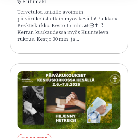
Riihimäki
Tervetuloa kaikille avoimiin
päivärukoushetkiin myös kesällä! Paikkana
Keskuskirkko. Kesto 15 min. 🙏🏻✝️ 🔖
Kerran kuukaudessa myös Kuunteleva
rukous. Kestjo 30 min. ja…
Lue lisää tapahtumasta Kesän rukoushetket Riihimä