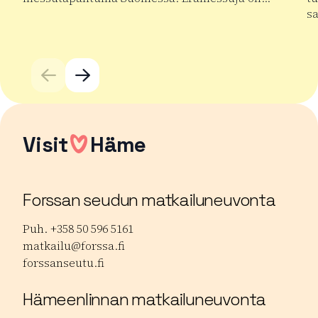
s
Lue lisää tuotteesta Kansainväliset Erämessut
Lu
Visit
Häme
Forssan seudun matkailuneuvonta
Puh. +358 50 596 5161
matkailu@forssa.fi
forssanseutu.fi
Hämeenlinnan matkailuneuvonta