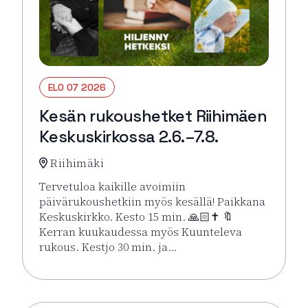
ELO 07 2026
Kesän rukoushetket Riihimäen
Keskuskirkossa 2.6.–7.8.
Riihimäki
Tervetuloa kaikille avoimiin
päivärukoushetkiin myös kesällä! Paikkana
Keskuskirkko. Kesto 15 min. 🙏🏻✝️ 🔖
Kerran kuukaudessa myös Kuunteleva
rukous. Kestjo 30 min. ja…
Lue lisää tapahtumasta Kesän rukoushetket Riihimä