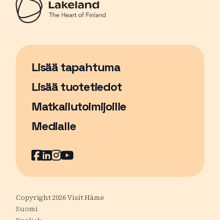
Lisää tapahtuma
Sivu avautuu uudessa ikkunassa
Lisää tuotetiedot
Matkailutoimijoille
Medialle
Facebook
Sivu avautuu uudessa ikkunassa
LinkedIn
Sivu avautuu uudessa ikkunassa
Instagram
Sivu avautuu uudessa ikkunass
YouTube
Sivu avautuu uudessa ikkuna
Copyright 2026 Visit Häme
Suomi