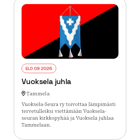
ELO 09 2026
Vuoksela juhla
Tammela
Vuoksela-Seura ry toivottaa lämpimästi
tervetulleiksi viettämään Vuoksela-
seuran kirkkopyhää ja Vuoksela juhlaa
Tammelaan.
Lue lisää tapahtumasta Vuoksela juhla