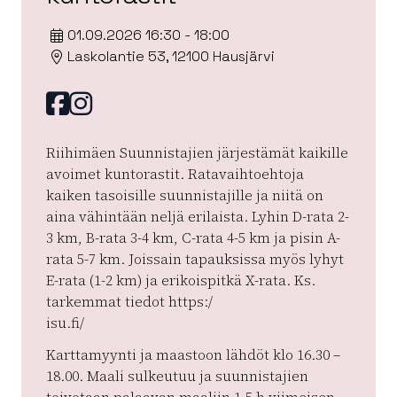
01.09.2026 16:30 - 18:00
Laskolantie 53, 12100 Hausjärvi
Facebook
instagram
Riihimäen Suunnistajien järjestämät kaikille
avoimet kuntorastit. Ratavaihtoehtoja
kaiken tasoisille suunnistajille ja niitä on
aina vähintään neljä erilaista. Lyhin D-rata 2-
3 km, B-rata 3-4 km, C-rata 4-5 km ja pisin A-
rata 5-7 km. Joissain tapauksissa myös lyhyt
E-rata (1-2 km) ja erikoispitkä X-rata. Ks.
tarkemmat tiedot https:/
isu.fi/
Karttamyynti ja maastoon lähdöt klo 16.30 –
18.00. Maali sulkeutuu ja suunnistajien