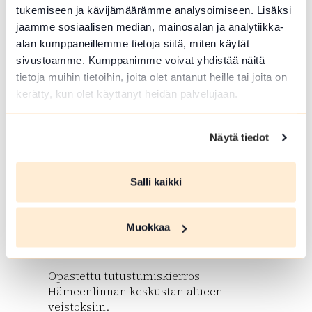
Lue lisää tapahtumasta Veistoskierros
tukemiseen ja kävijämäärämme analysoimiseen. Lisäksi
jaamme sosiaalisen median, mainosalan ja analytiikka-
alan kumppaneillemme tietoja siitä, miten käytät
sivustoamme. Kumppanimme voivat yhdistää näitä
tietoja muihin tietoihin, joita olet antanut heille tai joita on
kerätty, kun olet käyttänyt heidän palvelujaan.
Näytä tiedot
Salli kaikki
ELO 09 2026
Veistoskierros
Muokkaa
Hämeenlinna
Opastettu tutustumiskierros
Hämeenlinnan keskustan alueen
veistoksiin.