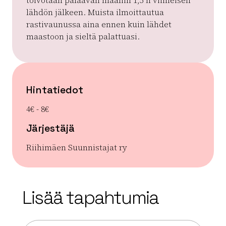
toivotaan palaavan maaliin 1,5 h viimeisen
lähdön jälkeen. Muista ilmoittautua
rastivaunussa aina ennen kuin lähdet
maastoon ja sieltä palattuasi.
Hintatiedot
4€ - 8€
Järjestäjä
Riihimäen Suunnistajat ry
| ©
Leaflet
OpenStreetMap
+
Lisää tapahtumia
−