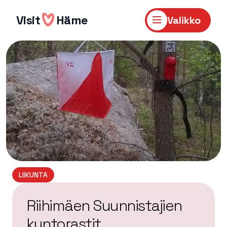
Hyppää
sisältöön
Visit
Häme
Valikko
LIIKUNTA
Riihimäen Suunnistajien
kuntorastit