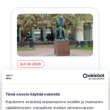
ELO 09 2026
Veistoskierros
Hämeenlinna
Opastettu tutustumiskierros
Tämä sivusto käyttää evästeitä
Hämeenlinnan keskustan alueen
Käytämme evästeitä tarjoamamme sisällön ja mainosten
veistoksiin.
räätälöimiseen, sosiaalisen median ominaisuuksien