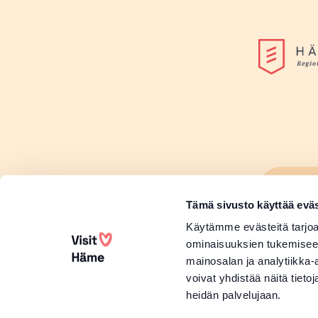
Lisä
Sivu
Tämä sivusto käyttää eväs
Lisä
Käytämme evästeitä tarjoa
ominaisuuksien tukemisee
mainosalan ja analytiikka
voivat yhdistää näitä tietoja
heidän palvelujaan.
Copyright 2026 Visit Häme