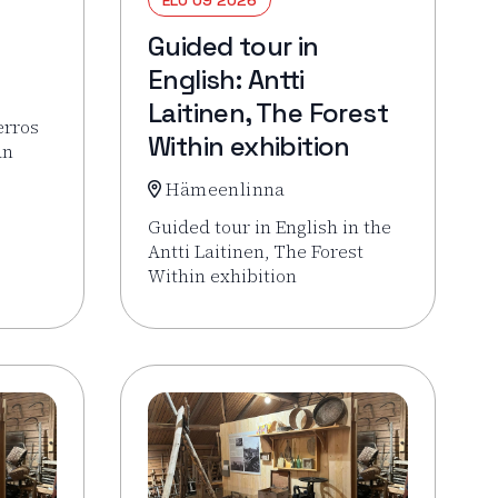
Guided tour in
English: Antti
Laitinen, The Forest
erros
Within exhibition
an
Hämeenlinna
Veistoskierros
Guided tour in English in the
Antti Laitinen, The Forest
Within exhibition
Lue lisää tapahtumasta Guided tour in Engl