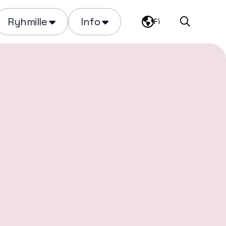
Ryhmille
Info
Fi
Haku