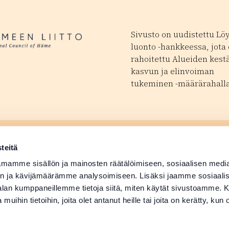
Sivusto on uudistettu Lö
luonto -hankkeessa, jota
rahoitettu Alueiden kest
kasvun ja elinvoiman
tukeminen -määrärahalla
ä tapahtuma
Matkailutoimijoill
 avautuu uudessa ikkunassa
teitä
ä tuotetiedot
Medialle
mamme sisällön ja mainosten räätälöimiseen, sosiaalisen medi
n ja kävijämäärämme analysoimiseen. Lisäksi jaamme sosiaali
-alan kumppaneillemme tietoja siitä, miten käytät sivustoamme
 muihin tietoihin, joita olet antanut heille tai joita on kerätty, kun 
Suomi
English
Deutsch
Svenska
日本語
Русский