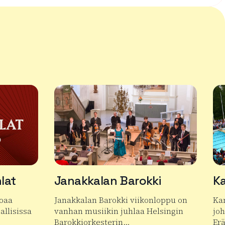
lat
Janakkalan Barokki
Ka
joaa
Janakkalan Barokki viikonloppu on
Ka
allisissa
vanhan musiikin juhlaa Helsingin
jo
Barokkiorkesterin…
Er