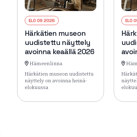
ELO 09 2026
ELO 
Härkätien museon
Härk
uudistettu näyttely
uudi
avoinna keaällä 2026
avoi
Hämeenlinna
Häm
Härkätien museon uudistettu
Härkät
näyttely on avoinna heinä-
näytte
elokuussa
eloku
Lue lisää tapahtumasta Härkätien museon uudist
Lue li