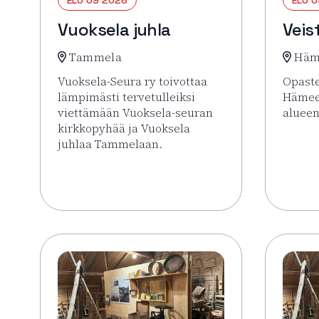
Vuoksela juhla
Veis
Tammela
Häm
Vuoksela-Seura ry toivottaa
Opaste
lämpimästi tervetulleiksi
Hämee
viettämään Vuoksela-seuran
alueen
kirkkopyhää ja Vuoksela
Lue li
juhlaa Tammelaan.
Lue lisää tapahtumasta Vuoksela juhla