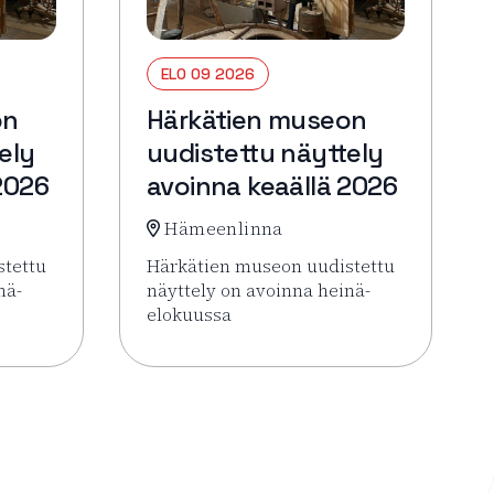
ELO 09 2026
on
Härkätien museon
ely
uudistettu näyttely
2026
avoinna keaällä 2026
Hämeenlinna
stettu
Härkätien museon uudistettu
nä-
näyttely on avoinna heinä-
elokuussa
oinna keaällä 2026
Härkätien museon uudistettu näyttely avoinna keaällä 202
Lue lisää tapahtumasta Härkätien museon