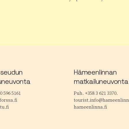
 tuotteesta Janakkalan Musiikkipäivät
Lue lisää tuotteesta Hauhon
 seudun
Hämeenlinnan
uneuvonta
matkailuneuvonta
0 596 5161
Puh. +358 3 621 3370.
orssa.fi
tourist.info@hameenlinna
tu.fi
hameenlinna.fi