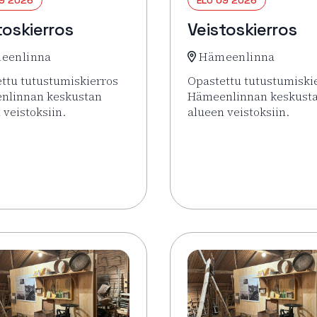
toskierros
Veistoskierros
eenlinna
Hämeenlinna
ttu tutustumiskierros
Opastettu tutustumiski
nlinnan keskustan
Hämeenlinnan keskust
 veistoksiin.
alueen veistoksiin.
sää tapahtumasta Veistoskierros
Lue lisää tapahtumasta 