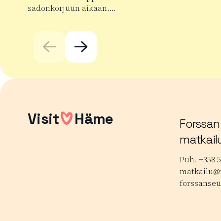
sadonkorjuun aikaan….
Lue lisää
Lue lisää tuotteesta Taaran markkinat
Visit
Häme
Forssan
matkail
Puh. +358 5
matkailu@f
forssanseu