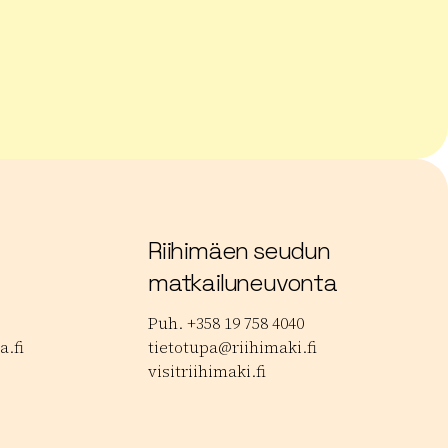
 musiikkijuhlat
Lue lisää tuotteesta Janakkalan Barokki
Lue
Riihimäen seudun
matkailuneuvonta
Puh. +358 19 758 4040
.fi
tietotupa@riihimaki.fi
visitriihimaki.fi