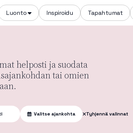
Luonto
Inspiroidu
Tapahtumat
at helposti ja suodata
usajankohdan tai omien
aan.
ti
Valitse ajankohta
Tyhjennä valinnat