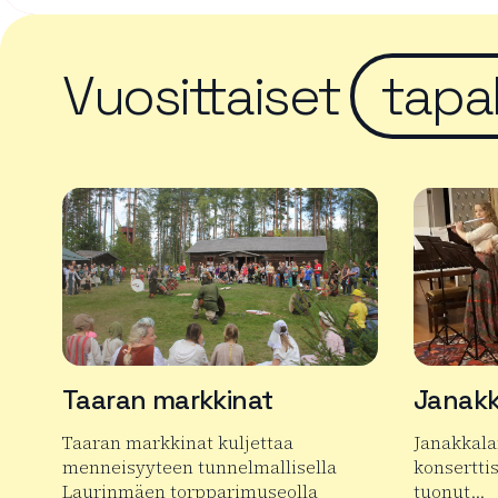
Vuosittaiset
tapa
Taaran markkinat
Janakk
Taaran markkinat kuljettaa
Janakkala
menneisyyteen tunnelmallisella
konserttis
Laurinmäen torpparimuseolla
tuonut…