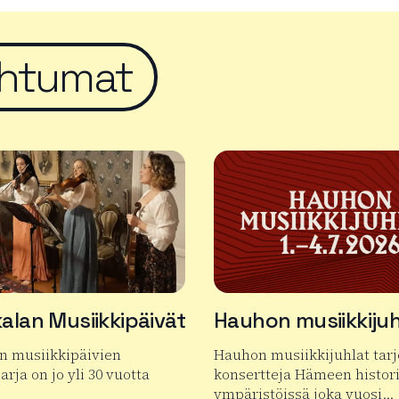
htumat
alan Musiikkipäivät
Hauhon musiikkijuh
n musiikkipäivien
Hauhon musiikkijuhlat tar
arja on jo yli 30 vuotta
konsertteja Hämeen histori
ympäristöissä joka vuosi…