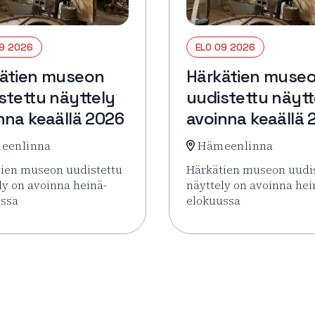
09 2026
ELO 09 2026
ätien museon
Härkätien muse
stettu näyttely
uudistettu näytt
nna keaällä 2026
avoinna keaällä 
eenlinna
Hämeenlinna
ien museon uudistettu
Härkätien museon uudi
ly on avoinna heinä-
näyttely on avoinna hei
ussa
elokuussa
ettu näyttely avoinna keaällä 2026
sää tapahtumasta Härkätien museon uudistettu näyttely av
Lue lisää tapahtumasta 