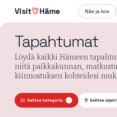
Hyppää
Visit
Häme
sisältöön
Näe ja koe
Tapahtumat
Löydä kaikki Hämeen tapahtum
niitä paikkakunnan, matkust
kiinnostuksen kohteidesi muk
Valitse kategoria
Valitse sijain