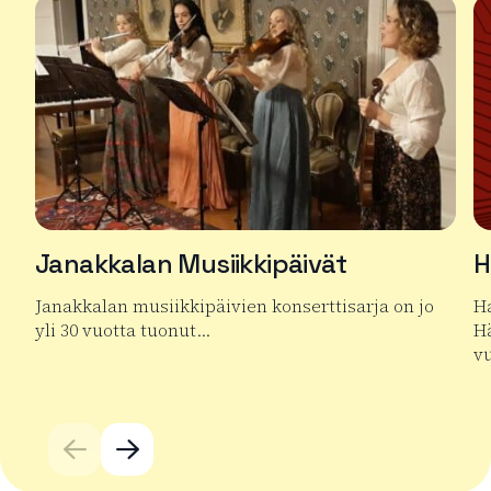
Janakkalan Musiikkipäivät
H
Janakkalan musiikkipäivien konserttisarja on jo
Ha
yli 30 vuotta tuonut…
Hä
v
Lue lisää tuotteesta Janakkalan Musiikkipäivät
Lu