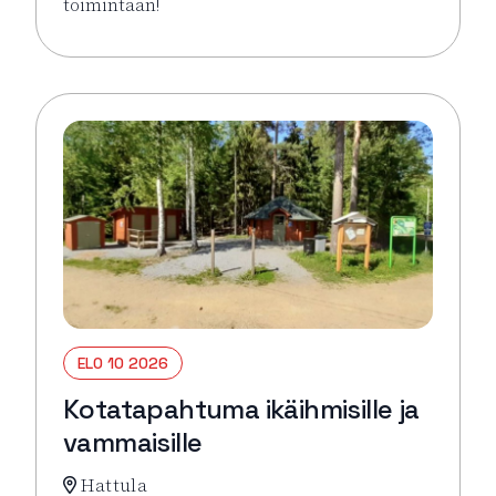
toimintaan!
Lue lisää tapahtumasta Virkeyttä Viikkoon (parittom
ELO 10 2026
Kotatapahtuma ikäihmisille ja
vammaisille
Hattula