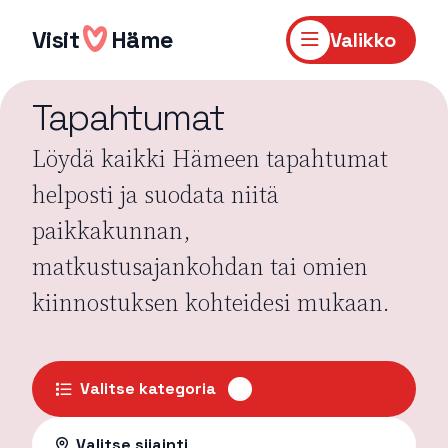
Hyppää
sisältöön
Visit
Häme
Valikko
Tapahtumat
Löydä kaikki Hämeen tapahtumat
helposti ja suodata niitä
paikkakunnan,
matkustusajankohdan tai omien
kiinnostuksen kohteidesi mukaan.
Valitse kategoria
Valitse sijainti