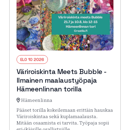
ELO 10 2026
Väriroiskinta Meets Bubble -
Ilmainen maalaustyöpaja
Hämeenlinnan torilla
Hämeenlinna
Pääset torilla kokeilemaan erittäin hauskaa
Väriroiskintaa sekä kuplamaalausta.
Mitään osaamista ei tarvita. Työpaja sopii
eri-ikäisille osallistujille.