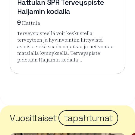
Hattulan SPR Terveyspiste
Haljamin kodalla
Hattula
Terveyspisteellä voit keskustella
terveyteen ja hyvinvointiin liittyvistä
asioista sekä saada ohjausta ja neuvontaa
matalalla kynnyksellä. Terveyspiste
pidetään Haljamin kodalla…
Lue lisää tapahtumasta Hattulan SPR Terveyspiste H
Vuosittaiset
tapahtumat