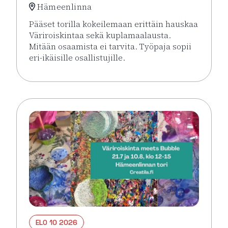
Hämeenlinna
Pääset torilla kokeilemaan erittäin hauskaa
Väriroiskintaa sekä kuplamaalausta.
Mitään osaamista ei tarvita. Työpaja sopii
eri-ikäisille osallistujille.
Lue lisää tapahtumasta Väriroiskinta Meets Bubble 
ELO 10 2026