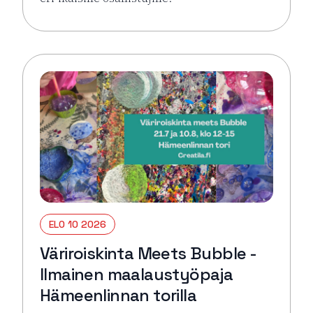
Lue lisää tapahtumasta Väriroiskinta Meets Bubble 
ELO 10 2026
Väriroiskinta Meets Bubble -
Ilmainen maalaustyöpaja
Hämeenlinnan torilla