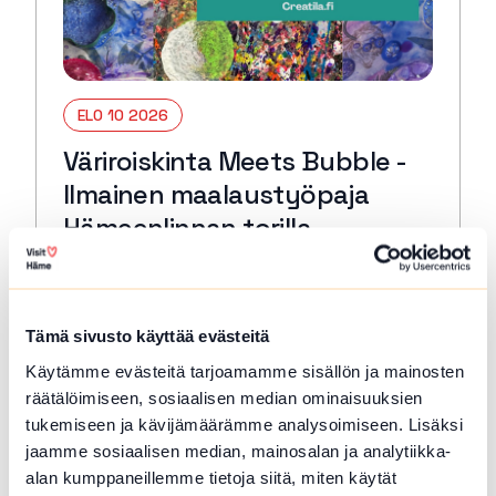
ELO 10 2026
Väriroiskinta Meets Bubble -
Ilmainen maalaustyöpaja
Hämeenlinnan torilla
Hämeenlinna
Pääset torilla kokeilemaan erittäin hauskaa
Väriroiskintaa sekä kuplamaalausta.
Tämä sivusto käyttää evästeitä
Mitään osaamista ei tarvita. Työpaja sopii
Käytämme evästeitä tarjoamamme sisällön ja mainosten
eri-ikäisille osallistujille.
räätälöimiseen, sosiaalisen median ominaisuuksien
Lue lisää tapahtumasta Väriroiskinta Meets Bubble 
tukemiseen ja kävijämäärämme analysoimiseen. Lisäksi
jaamme sosiaalisen median, mainosalan ja analytiikka-
alan kumppaneillemme tietoja siitä, miten käytät