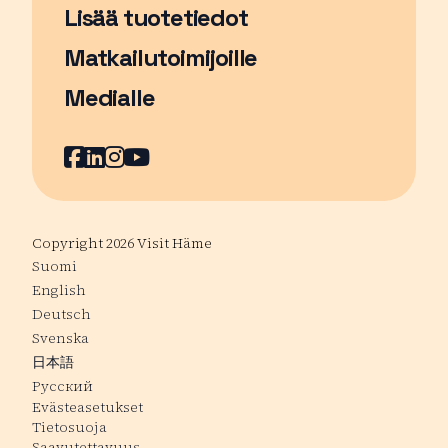
Lisää tuotetiedot
Matkailutoimijoille
Medialle
Facebook
Sivu avautuu uudessa ikkunassa
LinkedIn
Sivu avautuu uudessa ikkunassa
Instagram
Sivu avautuu uudessa ikkunass
YouTube
Sivu avautuu uudessa ikkuna
Copyright 2026 Visit Häme
Suomi
English
Deutsch
Svenska
日本語
Русский
Evästeasetukset
Tietosuoja
Saavutettavuus