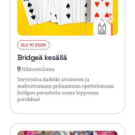
ELO 10 2026
Bridgeä kesällä
Hämeenlinna
Tervetuloa kaikille avoimeen ja
maksuttomaan peliaamuun opettelemaan
bridgen perusteita osana leppoisaa
porukkaa!
Lue lisää tapahtumasta Bridgeä kesällä