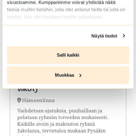
sivustoamme. Kumppanimme voivat yhdistää näitä
tietoja muihin tietoihin, joita olet antanut heille tai joita on
kerätty, kun olet käyttänyt heidän palvelujaan.
Näytä tiedot
Salli kaikki
ELO 10 2026
Muokkaa
Virkeyttä Viikkoon (parittomat
viikot)
Hämeenlinna
Vaihdetaan ajatuksia, puuhaillaan ja
pelataan ryhmän toiveiden mukaisesti.
Kaikille avoin ja maksuton ryhmä
Jukolassa, tervetuloa mukaan Pysäkin