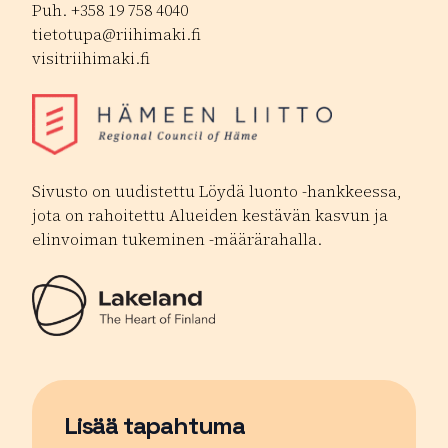
Puh. +358 19 758 4040
tietotupa@riihimaki.fi
visitriihimaki.fi
Sivusto on uudistettu Löydä luonto -hankkeessa,
jota on rahoitettu Alueiden kestävän kasvun ja
elinvoiman tukeminen -määrärahalla.
Lisää tapahtuma
Sivu avautuu uudessa ikkunassa