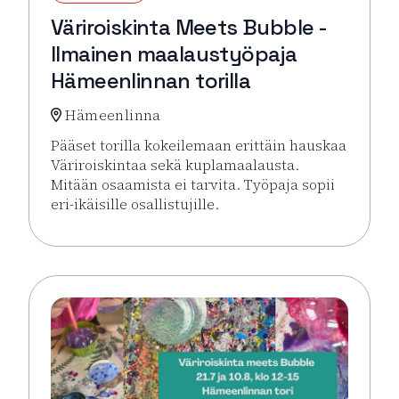
Väriroiskinta Meets Bubble -
Ilmainen maalaustyöpaja
Hämeenlinnan torilla
Hämeenlinna
Pääset torilla kokeilemaan erittäin hauskaa
Väriroiskintaa sekä kuplamaalausta.
Mitään osaamista ei tarvita. Työpaja sopii
eri-ikäisille osallistujille.
Lue lisää tapahtumasta Väriroiskinta Meets Bubble 